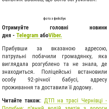
фото з фейсбук
Отримуйте головні новини
дня -
Telegram
або
Viber.
Прибувши за вказаною адресою,
патрульні побачили громадянку, яка
виглядала розгублено та не знала, де
знаходиться. Поліцейські встановили
особу 92-річної бабусі, адресу
проживання та доставили її додому.
Читайте також
:
ДТП на трасі Чернівці -
Порубне: п'яний водій злетів з дороги