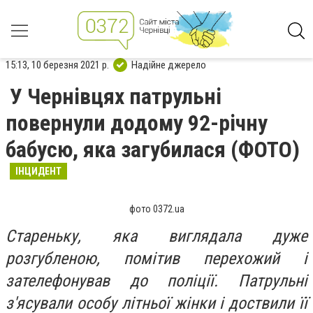
15:13, 10 березня 2021 р.
Надійне джерело
У Чернівцях патрульні
повернули додому 92-річну
бабусю, яка загубилася (ФОТО)
ІНЦИДЕНТ
фото 0372.ua
Стареньку, яка виглядала дуже
розгубленою, помітив перехожий і
зателефонував до поліції. Патрульні
з'ясували особу літньої жінки і доствили її