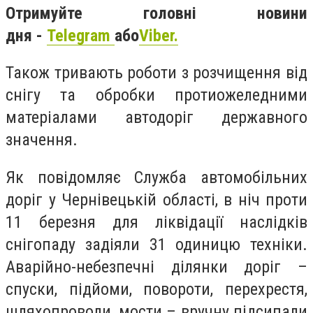
Отримуйте головні новини
дня -
Telegram
або
Viber.
Також тривають роботи з розчищення від
снігу та обробки протиожеледними
матеріалами автодоріг державного
значення.
Як повідомляє Служба автомобільних
доріг у Чернівецькій області, в ніч проти
11 березня для ліквідації наслідків
снігопаду задіяли 31 одиницю техніки.
Аварійно-небезпечні ділянки доріг –
спуски, підйоми, повороти, перехрестя,
шляхопроводи, мости – вручну підсипали