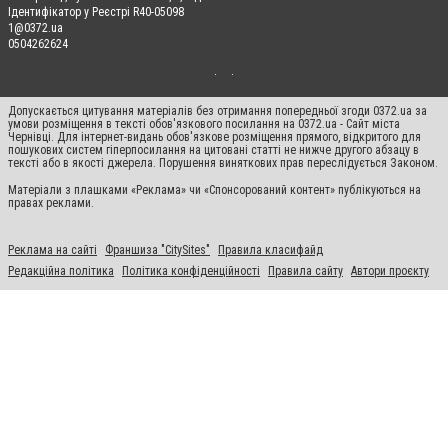
Ідентифікатор у Реєстрі R40-05098
1@0372.ua
0504262624
Допускається цитування матеріалів без отримання попередньої згоди 0372.ua за
умови розміщення в тексті обов'язкового посилання на 0372.ua - Сайт міста
Чернівці. Для інтернет-видань обов'язкове розміщення прямого, відкритого для
пошукових систем гіперпосилання на цитовані статті не нижче другого абзацу в
тексті або в якості джерела. Порушення виняткових прав переслідується Законом.
Матеріали з плашками «Реклама» чи «Спонсорований контент» публікуються на
правах реклами.
Реклама на сайті
Франшиза "CitySites"
Правила класифайд
Редакційна політика
Політика конфіденційності
Правила сайту
Автори проєкту