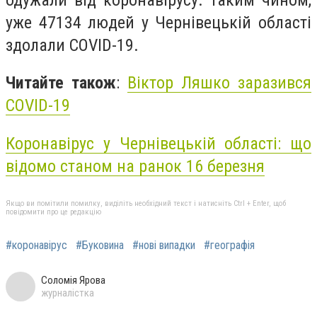
уже 47134 людей у Чернівецькій області
здолали COVID-19.
Читайте також
:
Віктор Ляшко заразився
COVID-19
Коронавірус у Чернівецькій області: що
відомо станом на ранок 16 березня
Якщо ви помітили помилку, виділіть необхідний текст і натисніть Ctrl + Enter, щоб
повідомити про це редакцію
#коронавірус
#Буковина
#нові випадки
#географія
Соломія Ярова
журналістка