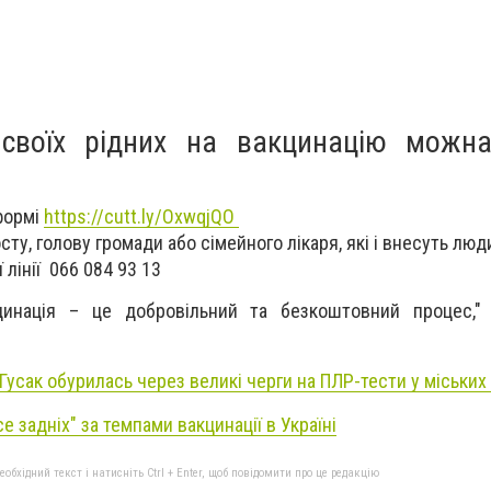
 своїх рідних на вакцинацію можн
-формі
https://cutt.ly/OxwqjQO
ту, голову громади або сімейного лікаря, які і внесуть люд
лінії 066 084 93 13
цинація – це добровільний та безкоштовний процес,"
Гусак обурилась через великі черги на ПЛР-тести у міських 
е задніх" за темпами вакцинації в Україні
бхідний текст і натисніть Ctrl + Enter, щоб повідомити про це редакцію