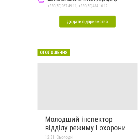
+380(50)067-49-11, +380(50)434-16-12
Додати підприємство
ОГОЛОШЕННЯ
Молодший інспектор
відділу режиму і охорони
12:31, Сьогодні