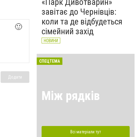
«Парк Дивотварин»
завітає до Чернівців:
коли та де відбудеться
🙂
сімейний захід
НОВИНИ
СПЕЦТЕМА
Додати
Між рядків
Всі матеріали тут