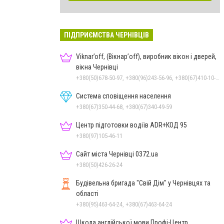
ПІДПРИЄМСТВА ЧЕРНІВЦІВ
Viknar’off, (Вікнар’off), виробник вікон і дверей,
вікна Чернівці
+380(50)678-50-97, +380(96)243-56-96, +380(67)410-10-74, +380(50)410-10-78
Система сповіщення населення
+380(67)350-44-68, +380(67)340-49-59
Центр підготовки водіїв ADR+КОД 95
+380(97)105-46-11
Сайт міста Чернівці 0372.ua
+380(50)426-26-24
Будівельна бригада "Свій Дім" у Чернівцях та
області
+380(95)463-64-24, +380(67)463-64-24
Школа англійської мови Профі-Центр