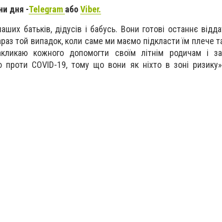
ни дня -
Telegram
або
Viber.
ших батьків, дідусів і бабусь. Вони готові останнє відда
араз той випадок, коли саме ми маємо підкласти їм плече т
кликаю кожного допомогти своїм літнім родичам і за
 проти COVID-19, тому що вони як ніхто в зоні ризику»