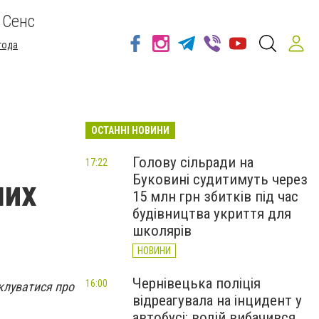
 Сенс
года
ОСТАННІ НОВИНИ
Голову сільради на
17:22
Буковині судитимуть через
ших
15 млн грн збитків під час
будівництва укриття для
школярів
НОВИНИ
Чернівецька поліція
16:00
клуватися про
відреагувала на інцидент у
автобусі: водій вибачився