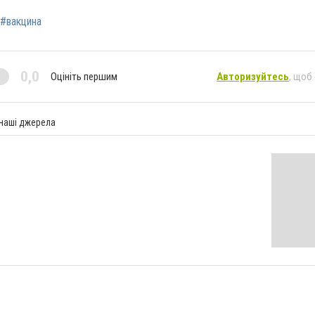
#вакцина
0,0
Оцініть першим
Авторизуйтесь
, щоб
 наші джерела