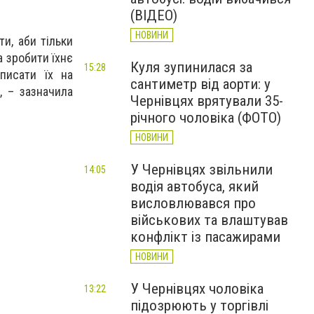
(ВІДЕО)
НОВИНИ
ти, аби тільки
а зробити їхнє
Куля зупинилася за
15:28
писати їх на
сантиметр від аорти: у
, – зазначила
Чернівцях врятували 35-
річного чоловіка (ФОТО)
НОВИНИ
У Чернівцях звільнили
14:05
водія автобуса, який
висловлювався про
військових та влаштував
конфлікт із пасажирами
НОВИНИ
У Чернівцях чоловіка
13:22
підозрюють у торгівлі