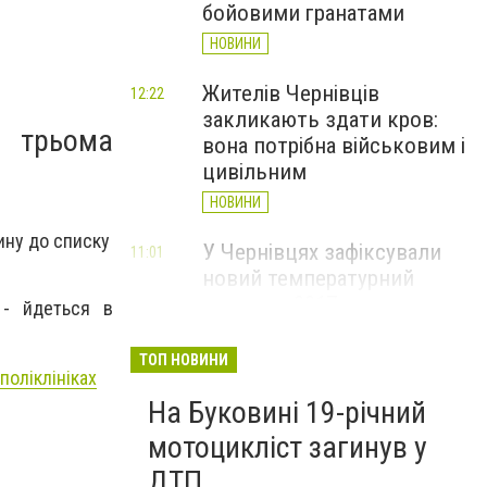
бойовими гранатами
НОВИНИ
Жителів Чернівців
12:22
закликають здати кров:
а трьома
вона потрібна військовим і
цивільним
НОВИНИ
ину до списку
У Чернівцях зафіксували
11:01
новий температурний
рекорд з 2017 року
 - йдеться в
НОВИНИ
ТОП НОВИНИ
поліклініках
Через спеку у Чернівецькій
10:06
На Буковині 19-річний
області обмежили рух
великовагового транспорту
мотоцикліст загинув у
НОВИНИ
ДТП