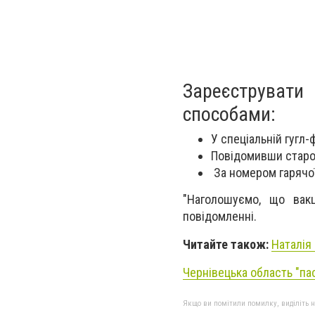
Зареєструвати
способами:
У спеціальній гугл
Повідомивши старос
За номером гарячої 
"Наголошуємо, що вак
повідомленні.
Читайте також:
Наталія 
Чернівецька область "пас
Якщо ви помітили помилку, виділіть нео