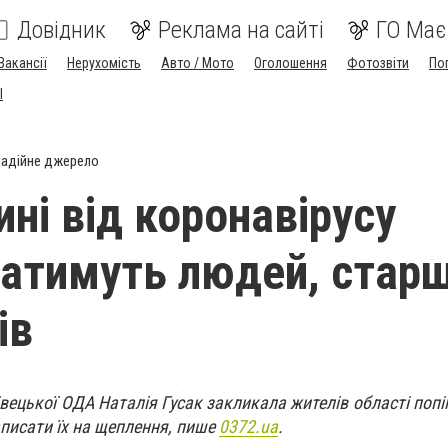
Довідник
Реклама на сайті
ГО Має
Вакансії
Нерухомість
Авто / Мото
Оголошення
Фотозвіти
По
I
адійне джерело
ні від коронавірусу
атимуть людей, стар
ів
вецької ОДА Наталія Гусак закликала жителів області попі
записати їх на щеплення, пише
0372.ua
.