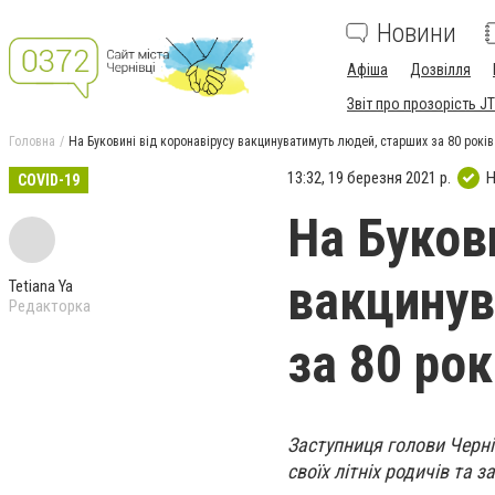
Новини
Афіша
Дозвілля
Звіт про прозорість JT
Головна
На Буковині від коронавірусу вакцинуватимуть людей, старших за 80 років
13:32, 19 березня 2021 р.
Н
COVID-19
На Букови
вакцинув
Tetiana Ya
Редакторка
за 80 рок
Заступниця голови Черні
своїх літніх родичів та 