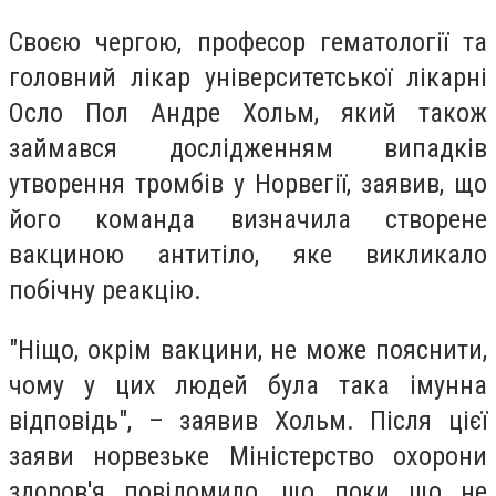
Своєю чергою, професор гематології та
головний лікар університетської лікарні
Осло Пол Андре Хольм, який також
займався дослідженням випадків
утворення тромбів у Норвегії, заявив, що
його команда визначила створене
вакциною антитіло, яке викликало
побічну реакцію.
"Ніщо, окрім вакцини, не може пояснити,
чому у цих людей була така імунна
відповідь", – заявив Хольм. Після цієї
заяви норвезьке Міністерство охорони
здоров'я повідомило, що поки що не