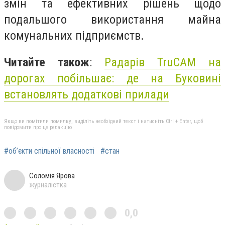
змін та ефективних рішень щодо
подальшого використання майна
комунальних підприємств.
Читайте також
:
Радарів TruCAM на
дорогах побільшає: де на Буковині
встановлять додаткові прилади
Якщо ви помітили помилку, виділіть необхідний текст і натисніть Ctrl + Enter, щоб
повідомити про це редакцію
#об’єкти спільної власності
#стан
Соломія Ярова
журналістка
0,0