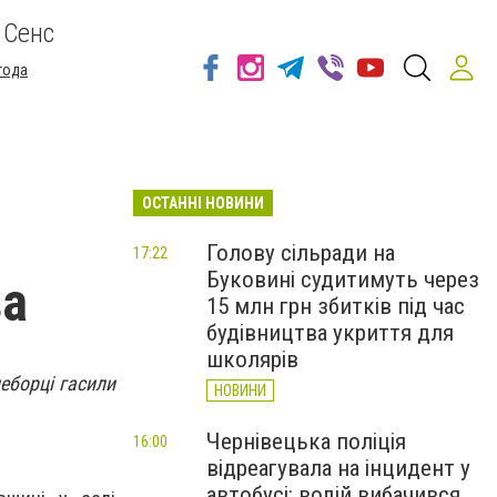
 Сенс
года
ОСТАННІ НОВИНИ
Голову сільради на
17:22
Буковині судитимуть через
ва
15 млн грн збитків під час
будівництва укриття для
школярів
еборці гасили
НОВИНИ
Чернівецька поліція
16:00
відреагувала на інцидент у
автобусі: водій вибачився