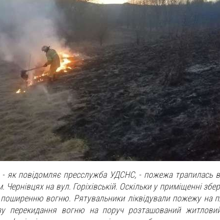
 - як повід
омляє пресслужба УДСНС, - пожежа трапилась в
. Чернівцях на вул. Горіхівській. Оскільки у приміщенні збер
поширенню вогню. Рятувальники ліквідували пожежу на пл
зу перекидання вогню на поруч розташований житловий