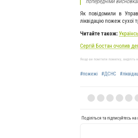
попередніми висновка
Як повідомили в Управ
ліквідацію пожеж сухої т
Читайте також:
Українс
Сергій Бостан очолив де
Якщо ви помітили помилку, виділіть нео
#пожежі
#ДСНС
#ліквіда
Поділіться та підписуйтесь на