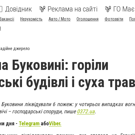
Довідник
Реклама на сайті
ГО Має
Вакансії
Нерухомість
Авто / Мото
Оголошення
Фотозвіти
По
I
адійне джерело
а Буковині: горіли
ькі будівлі і суха тра
 Буковини ліквідували 6 пожеж: у чотирьох випадках вогн
вічі – господарські споруди, пише
0372.ua
.
ни дня -
Telegram
або
Viber.