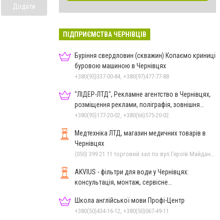
Додати
ПІДПРИЄМСТВА ЧЕРНІВЦІВ
Буріння свердловин (скважин) Копаємо криниці
буровою машиною в Чернівцях
+380(95)337-00-84, +380(97)477-77-88
"ЛІДЕР-ЛТД", Рекламне агентство в Чернівцях,
розміщення реклами, поліграфія, зовнішня
реклама
+380(95)177-20-02, +380(66)575-20-02
Медтехніка ЛТД, магазин медичних товарів в
Чернівцях
(050) 399 21 11 торговий зал по вул.Героїв Майдану, (0372) 52 35 24 "Оптика" вул.Героїв Майдану,12, (0372) 52 01 48 "Оптика" вул. Головна,29, (0372) 52 54 50 "Медтехніка" вул.Головна,16, (0372) 55-56-16
AKVIUS - фільтри для води у Чернівцях:
консультація, монтаж, сервісне
обслуговування
Школа англійської мови Профі-Центр
+380(50)434-16-12, +380(50)067-49-11