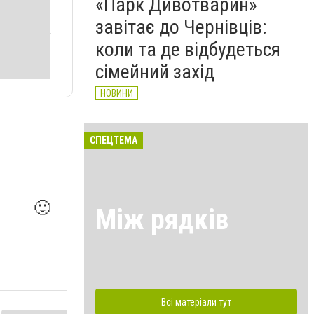
«Парк Дивотварин»
завітає до Чернівців:
коли та де відбудеться
сімейний захід
НОВИНИ
СПЕЦТЕМА
🙂
Між рядків
Всі матеріали тут