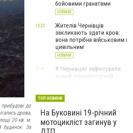
бойовими гранатами
НОВИНИ
Жителів Чернівців
12:22
закликають здати кров:
вона потрібна військовим і
цивільним
НОВИНИ
У Чернівцях зафіксували
11:01
новий температурний
рекорд з 2017 року
НОВИНИ
ТОП НОВИНИ
Через спеку у Чернівецькій
 прибудові до
10:06
На Буковині 19-річний
області обмежили рух
ігались дрова,
великовагового транспорту
ощі 20 кв. м.
мотоцикліст загинув у
 будинок. За
НОВИНИ
ДТП