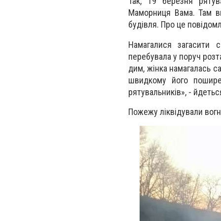
Так, 19 березня рятув
Маморниця Вама. Там вн
будівля. Про це повідом
Намагалися загасити 
перебувала у поруч розт
дим, жінка намагалась с
швидкому його пошире
рятувальників», - йдетьс
Пожежу ліквідували вогн