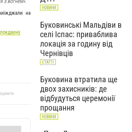
 з вогнем».
НОВИНИ
виїжджали на
Буковинські Мальдіви в
 локдауну
селі Іспас: приваблива
локація за годину від
Чернівців
СТАТТІ
Буковина втратила ще
двох захисників: де
 оцінити
відбудуться церемонії
прощання
НОВИНИ