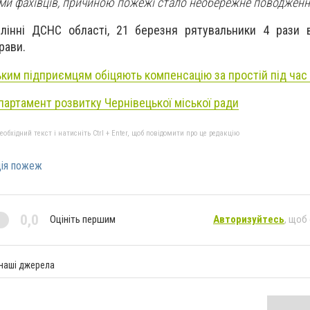
ми фахівців, причиною пожежі стало необережне поводження
лінні ДСНС області, 21 березня рятувальники 4 рази 
рави.
ьким підприємцям обіцяють компенсацію за простій під час
партамент розвитку Чернівецької міської ради
бхідний текст і натисніть Ctrl + Enter, щоб повідомити про це редакцію
ція пожеж
0,0
Оцініть першим
Авторизуйтесь
, щоб
 наші джерела