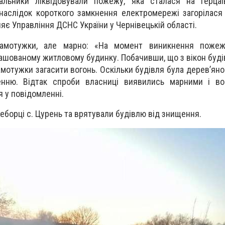
альники ліквідовували пожежу, яка сталася на Герцаї
аслідок короткого замкнення електромережі загорілася
ляє Управління ДСНС України у Чернівецькій області.
самотужки, але марно: «На момент виникнення поже
ашованому житловому будинку. Побачивши, що з вікон будів
амотужки загасити вогонь. Оскільки будівля була дерев’ян
нню. Відтак спроби власниці виявились марними і во
я у повідомленні.
еборці с. Цурень та врятували будівлю від знищення.