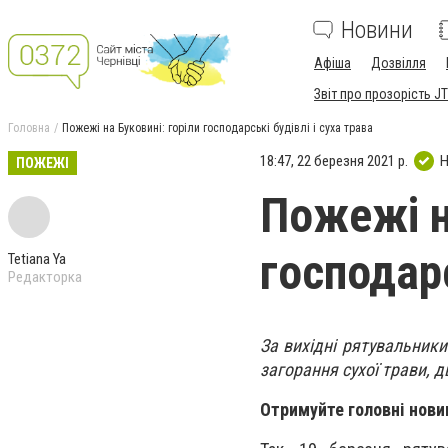
Новини
Афіша
Дозвілля
Звіт про прозорість JT
Головна
Пожежі на Буковині: горіли господарські будівлі і суха трава
18:47, 22 березня 2021 р.
Н
ПОЖЕЖІ
Пожежі н
господарс
Tetiana Ya
Редакторка
За вихідні рятувальники
загорання сухої трави, д
Отримуйте головні нови