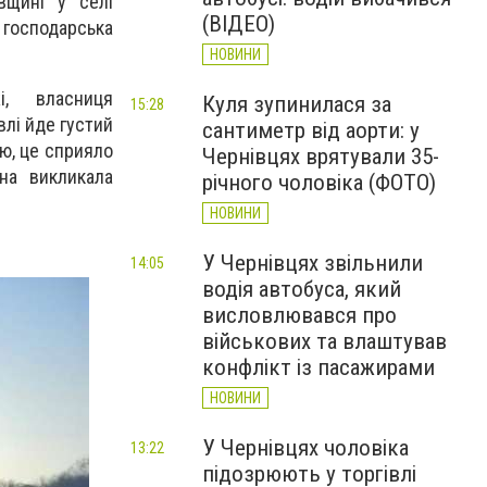
вщині у селі
(ВІДЕО)
 господарська
НОВИНИ
жі, власниця
Куля зупинилася за
15:28
лі йде густий
сантиметр від аорти: у
ою, це сприяло
Чернівцях врятували 35-
на викликала
річного чоловіка (ФОТО)
НОВИНИ
У Чернівцях звільнили
14:05
водія автобуса, який
висловлювався про
військових та влаштував
конфлікт із пасажирами
НОВИНИ
У Чернівцях чоловіка
13:22
підозрюють у торгівлі