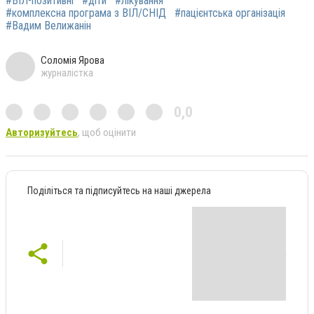
#ВІЛ-позитивні
#діти
#лікування
#комплексна програма з ВІЛ/СНІД
#пацієнтська організація
#Вадим Велижанін
Соломія Ярова
журналістка
0,0
Авторизуйтесь
, щоб оцінити
Поділіться та підписуйтесь на наші джерела