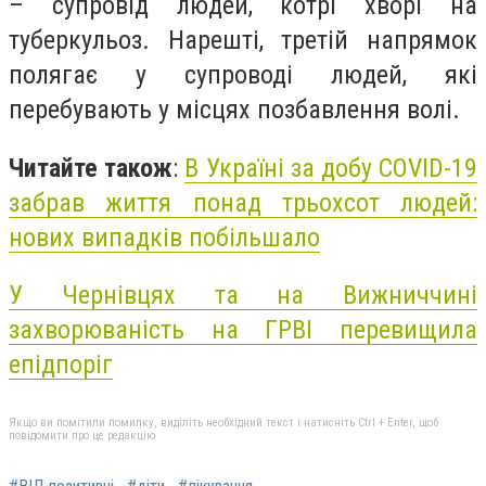
– супровід людей, котрі хворі на
туберкульоз. Нарешті, третій напрямок
полягає у супроводі людей, які
перебувають у місцях позбавлення волі.
Читайте також
:
В Україні за добу COVID-19
забрав життя понад трьохсот людей:
нових випадків побільшало
У Чернівцях та на Вижниччині
захворюваність на ГРВІ перевищила
епідпоріг
Якщо ви помітили помилку, виділіть необхідний текст і натисніть Ctrl + Enter, щоб
повідомити про це редакцію