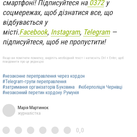
смартфоні! Підписуйтеся на
0372
у
соцмережах, щоб дізнатися все, що
відбувається у
місті.
Facebook
,
Instagram
,
Telegram
—
підписуйтеся, щоб не пропустити!
Якщо ви помітили помилку, виділіть необхідний текст і натисніть Ctrl + Enter, щоб
повідомити про це редакцію
#незаконне переправлення через кордон
#Telegram-групи переправлення
#затримання організаторів Буковина
#кіберполіція Чернівці
#незаконний перетин кордону Румунія
Марія Мартинюк
журналістка
0,0