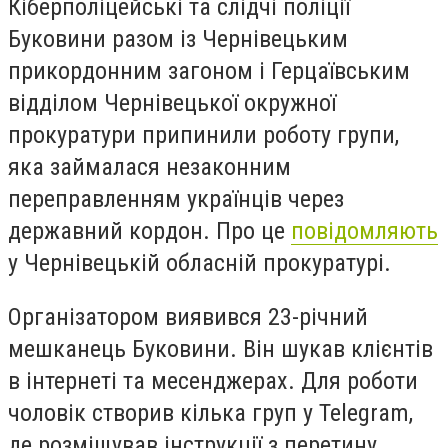
Кіберполіцейські та слідчі поліції
Буковини разом із Чернівецьким
прикордонним загоном і Герцаївським
відділом Чернівецької окружної
прокуратури припинили роботу групи,
яка займалася незаконним
переправленням українців через
державний кордон. Про це
повідомляють
у Чернівецькій обласній прокуратурі.
Організатором виявився 23-річний
мешканець Буковини. Він шукав клієнтів
в інтернеті та месенджерах. Для роботи
чоловік створив кілька груп у Telegram,
де розміщував інструкції з перетину