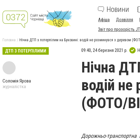
Новини
Афіша
Дозвілля
Звіт про прозорість JT
Головна
Нічна ДТП з потерпілим на Буковині: водій не розминувся з деревом (ФО
09:40, 24 березня 2021 р.
Н
ДТП З ПОТЕРПІЛИМИ
Нічна ДТП
водій не
Соломія Ярова
журналістка
(ФОТО/В
Дорожньо-транспортна п