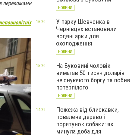
 з переломами
НОВИНИ
У парку Шевченка в
16:20
неповнолітніх
Чернівцях встановили
водяні арки для
охолодження
НОВИНИ
На Буковині чоловік
15:20
вимагав 50 тисяч доларів
неіснуючого боргу та побив
потерпілого
НОВИНИ
Пожежа від блискавки,
14:29
повалене дерево і
порятунок собаки: як
минула доба для