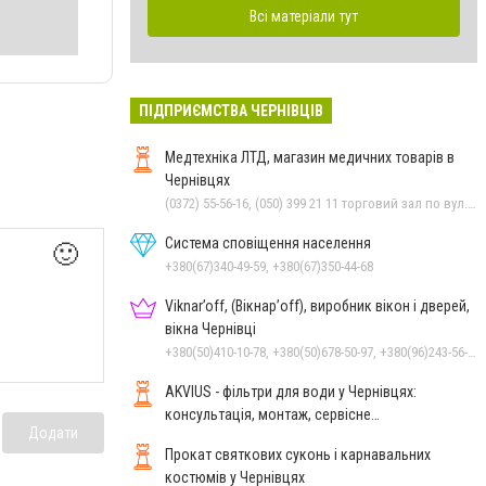
Всі матеріали тут
ПІДПРИЄМСТВА ЧЕРНІВЦІВ
Медтехніка ЛТД, магазин медичних товарів в
Чернівцях
(0372) 55-56-16, (050) 399 21 11 торговий зал по вул.Героїв Майдану, (0372) 52 54 50 "Медтехніка" вул.Головна,16, (0372) 52 01 48 "Оптика" вул. Головна,29, (0372) 52 35 24 "Оптика" вул.Героїв Майдану,12
Система сповіщення населення
🙂
+380(67)340-49-59, +380(67)350-44-68
Viknar’off, (Вікнар’off), виробник вікон і дверей,
вікна Чернівці
+380(50)410-10-78, +380(50)678-50-97, +380(96)243-56-96, +380(67)410-10-74
AKVIUS - фільтри для води у Чернівцях:
консультація, монтаж, сервісне
Додати
обслуговування
Прокат святкових суконь і карнавальних
костюмів у Чернівцях