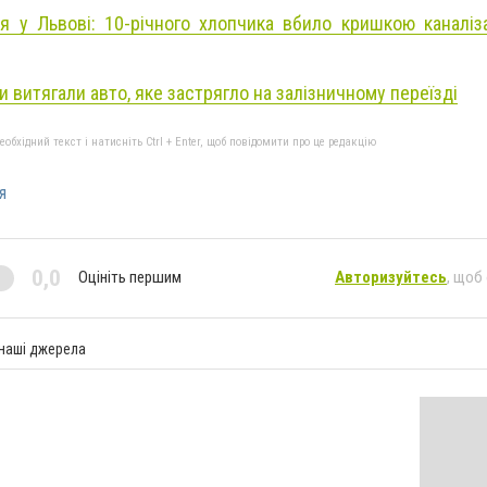
ія у Львові: 10-річного хлопчика вбило кришкою каналіз
 витягали авто, яке застрягло на залізничному переїзді
бхідний текст і натисніть Ctrl + Enter, щоб повідомити про це редакцію
я
0,0
Оцініть першим
Авторизуйтесь
, щоб
 наші джерела