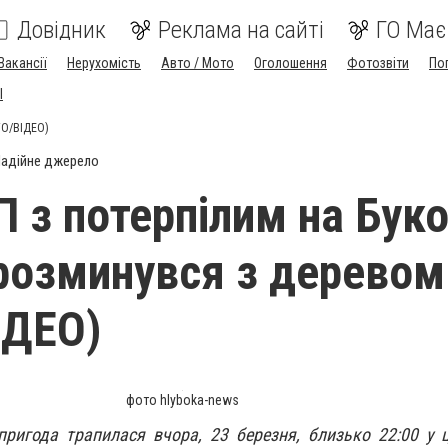
Довідник
Реклама на сайті
ГО Має
Вакансії
Нерухомість
Авто / Мото
Оголошення
Фотозвіти
По
I
ТО/ВІДЕО)
адійне джерело
 з потерпілим на Буко
 розминувся з деревом
ІДЕО)
фото hlyboka-news
ригода трапилася вчора, 23 березня, близько 22:00 у 