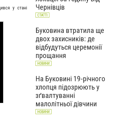
НОВИНИ
Чернівців
дився у стані
СТАТТІ
Буковина втратила ще
двох захисників: де
відбудуться церемонії
прощання
НОВИНИ
На Буковині 19-річного
хлопця підозрюють у
зґвалтуванні
малолітньої дівчини
НОВИНИ