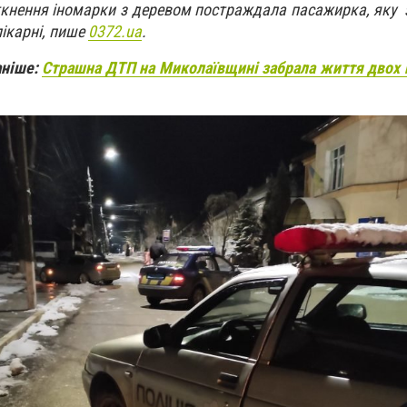
зіткнення іномарки з деревом постраждала пасажирка, яку
лікарні, пише
0372.ua
.
аніше:
Страшна ДТП на Миколаївщині забрала життя двох 