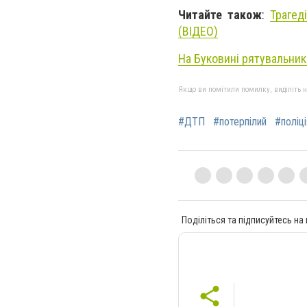
Читайте також
:
Трагед
(ВІДЕО)
На Буковині рятувальники
Якщо ви помітили помилку, виділіть нео
#ДТП
#потерпілий
#поліці
Поділіться та підписуйтесь на