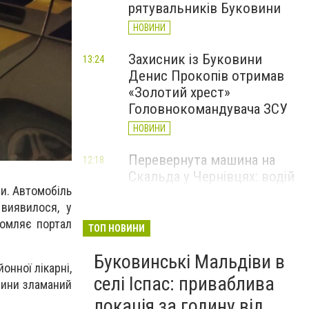
рятувальників Буковини
НОВИНИ
Захисник із Буковини
13:24
Денис Прокопів отримав
«Золотий хрест»
Головнокомандувача ЗСУ
НОВИНИ
Перевернута машина на
12:18
Скальда у Чернівцях: водій
и. Автомобіль
був нетверезий
виявилося, у
НОВИНИ
домляє портал
ТОП НОВИНИ
6 серпня у Чернівцях
11:19
Буковинські Мальдіви в
зафіксували новий
онної лікарні,
історичний температурний
селі Іспас: приваблива
чини зламаний
максимум
локація за годину від