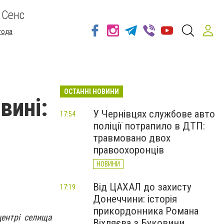
 Сенс
года
ОСТАННІ НОВИНИ
вині:
У Чернівцях службове авто
17:54
поліції потрапило в ДТП:
травмовано двох
правоохоронців
НОВИНИ
Від ЦАХАЛ до захисту
17:19
Донеччини: історія
прикордонника Романа
центрі селища
Віхляєва з Буковини