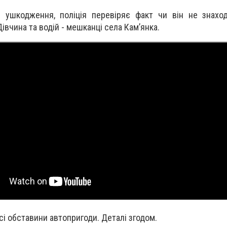
і ушкодження, поліція перевіряє факт чи він не знахо
Дівчина та водій - мешканці села Кам’янка.
усі обставини автопригоди. Деталі згодом.