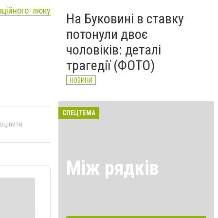
аційного люку
На Буковині в ставку
потонули двоє
чоловіків: деталі
трагедії (ФОТО)
НОВИНИ
СПЕЦТЕМА
 оцінити
Між рядків