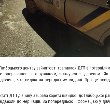
Глибоцького центру зайнятості трапилася ДТП з потерпілим
е впоравшись з керуванням, зіткнувся з деревом. Як 
 дівчина, яка сиділа на передньому сидінні. Про це пові
ьтаті ДТП дівчину забрала карета швидкої до Глибоцької рай
відвезли до Чернівців. За попередньою інформацією у дів