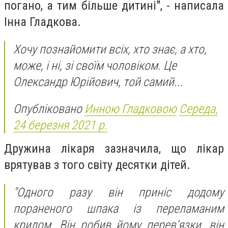
погано, а тим більше дитині", - написала
Інна Гладкова.
Хочу познайомити всіх, хто знає, а хто,
може, і ні, зі своїм чоловіком. Це
Олександр Юрійович, той самий...
Опубліковано
Инною Гладковою
Середа,
24 березня 2021 р.
Дружина лікаря зазначила, що лікар
врятував з того світу десятки дітей.
"Одного разу він приніс додому
пораненого шпака із переламаним
крилом. Він робив йому перев'язки, він