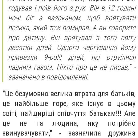
годував і поїв його з рук. Він в 12 годині
ночі біг з вазоканом, щоб врятувати
песика, який теж помирав. А ви говорите
про дитину. Він врятував з того світу
десятки дітей. Одного чергування йому
привезли 9-ро!!! дітей, які отруїлися
чадним газом. Ніхто про це не писав," -
зазначено в повідомленні.
"Це безумовно велика втрата для батьків,
це найбільше горе, яке існує в цьому
світі, найщиріші співчуття батькам!!! Але
це не та людина, яку потрібно
звинувачувати," - зазначила дружина