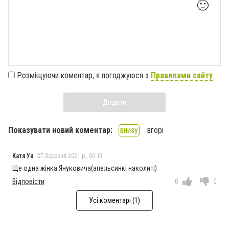
🙂
Розміщуючи коментар, я погоджуюся з
Правилами сайту
Додати
Показувати новий коментар:
внизу
вгорі
Катя Ук
27 березня 2021 р., 06:13
Ще одна жінка Януковича(апельсинкі наколиті)
Відповісти
0
0
Усі коментарі (1)