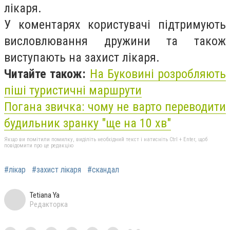
лікаря.
У коментарях користувачі підтримують
висловлювання дружини та також
виступають на захист лікаря.
Читайте також:
На Буковині розробляють
піші туристичні маршрути
Погана звичка: чому не варто переводити
будильник зранку "ще на 10 хв"
Якщо ви помітили помилку, виділіть необхідний текст і натисніть Ctrl + Enter, щоб
повідомити про це редакцію
#лікар
#захист лікаря
#скандал
Tetiana Ya
Редакторка