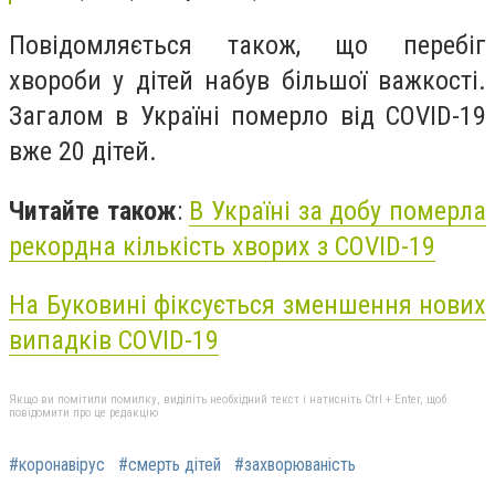
Повідомляється також, що перебіг
хвороби у дітей набув більшої важкості.
Загалом в Україні померло від СОVID-19
вже 20 дітей.
Читайте також
:
В Україні за добу померла
рекордна кількість хворих з COVID-19
На Буковині фіксується зменшення нових
випадків COVID-19
Якщо ви помітили помилку, виділіть необхідний текст і натисніть Ctrl + Enter, щоб
повідомити про це редакцію
#коронавірус
#смерть дітей
#захворюваність