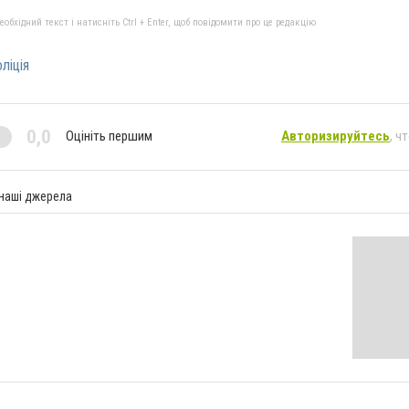
бхідний текст і натисніть Ctrl + Enter, щоб повідомити про це редакцію
ліція
0,0
Оцініть першим
Авторизируйтесь
, ч
 наші джерела