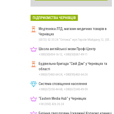
ПІДПРИЄМСТВА ЧЕРНІВЦІВ
Медтехніка ЛТД, магазин медичних товарів в
Чернівцях
(0372) 52 35 24 "Оптика" вул.Героїв Майдану,12, (0372) 52 01 48 "Оптика" вул. Головна,29, (0372) 52 54 50 "Медтехніка" вул.Головна,16, (050) 399 21 11 торговий зал по вул.Героїв Майдану, (0372) 55-56-16
Школа англійської мови Профі-Центр
+380(50)434-16-12, +380(50)067-49-11
Будівельна бригада "Свій Дім" у Чернівцях та
області
+380(67)463-64-24, +380(95)463-64-24
Система сповіщення населення
+380(67)350-44-68, +380(67)340-49-59
"Eastern Media Hub" у Чернівцях
+38 (050) 426 26 24
Буріння свердловин (скважин) Копаємо криниці