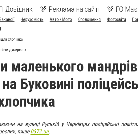
Довідник
Реклама на сайті
ГО Має
Вакансії
Нерухомість
Авто / Мото
Оголошення
Фотозвіти
По
I
айшли хлопчика
ійне джерело
и маленького мандрі
 на Буковині поліцейсь
хлопчика
люючи на вулиці Руській у Чернівцях поліцейські поміт
орослих, пише
0372.ua
.