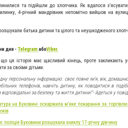
пинилися та підійшли до хлопчика. Як вдалося з’ясувати
вилинку, 4-річний мандрівник непомітно вийшов на вули
розшукали батька дитини та цілого та неушкодженого хлоп
ни дня -
Telegram
або
Viber.
, що ця
історія має щасливий кінець, проте закликають ус
ти за своїми дітьми.
ідну персональну інформацію: своє повне ім'я, вік, домашню
обільних телефонів, навчіть дитину, як поводитися в подіб
 відповідальні за безпеку та життя дитини!"- йдеться у пові
атура на Буковині оскаржила м'яке покарання за торгівлю
оків
и: поліція Буковини розшукала зниклу 17-річну дівчину