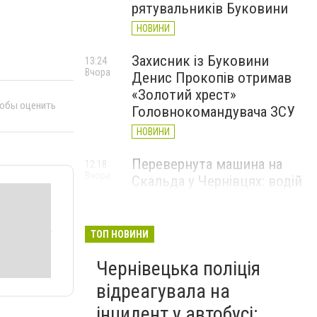
рятувальників Буковини
НОВИНИ
Захисник із Буковини
13:24
Вчора
Денис Прокопів отримав
«Золотий хрест»
тобы оценить
Головнокомандувача ЗСУ
НОВИНИ
Перевернута машина на
12:18
Вчора
Скальда у Чернівцях: водій
був нетверезий
НОВИНИ
ТОП НОВИНИ
6 серпня у Чернівцях
11:19
Вчора
Чернівецька поліція
зафіксували новий
історичний температурний
відреагувала на
максимум
інцидент у автобусі: