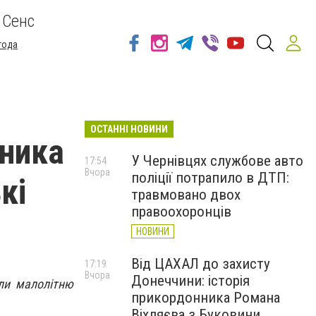
 Сенс
года
ОСТАННІ НОВИНИ
вника
У Чернівцях службове авто
17:54
Вчора
поліції потрапило в ДТП:
кі
травмовано двох
правоохоронців
НОВИНИ
Від ЦАХАЛ до захисту
17:19
Вчора
Донеччини: історія
или малолітню
прикордонника Романа
Віхляєва з Буковини