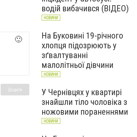
НОВИНИ
водій вибачився (ВІДЕО)
НОВИНИ
На Буковині 19-річного
🙂
хлопця підозрюють у
зґвалтуванні
малолітньої дівчини
НОВИНИ
Додати
У Чернівцях у квартирі
знайшли тіло чоловіка з
ножовими пораненнями
НОВИНИ