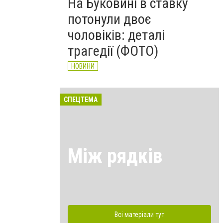
На Буковині в ставку
потонули двоє
чоловіків: деталі
трагедії (ФОТО)
НОВИНИ
СПЕЦТЕМА
Між рядків
Всі матеріали тут