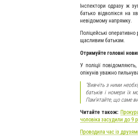
Інспектори одразу ж зу
батько відволікся на х
невідомому напрямку.
Поліцейські оперативно 
щасливим батькам.
Отримуйте головні нови
У поліції повідомляють
опікунів уважно пильнува
"Вивчіть з ними необх
батьків і номери їх м
Пам’ятайте, що саме ви
Читайте також:
Прокур
чоловіка засудили до 9 р
Проводила час із друзям