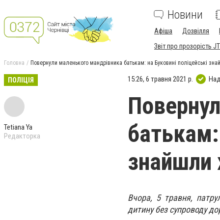
Новини
Афіша
Дозвілля
Звіт про прозорість JT
Головна
Повернули маленького мандрівника батькам: на Буковині поліцейські зн
15:26, 6 травня 2021 р.
Над
ПОЛІЦІЯ
Повернул
батькам:
Tetiana Ya
Редакторка
знайшли 
Вчора, 5 травня, патру
дитину без супроводу д