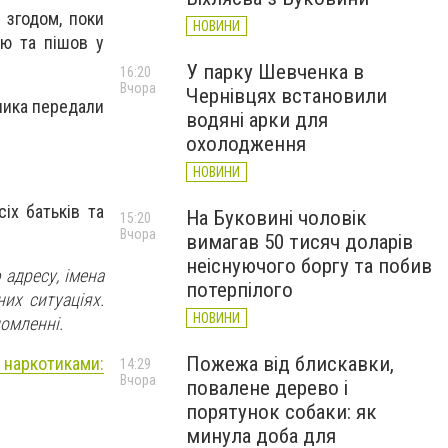
 згодом, поки
НОВИНИ
цю та пішов у
У парку Шевченка в
16:20
Вчора
Чернівцях встановили
чика передали
водяні арки для
охолодження
НОВИНИ
іх батьків та
На Буковині чоловік
15:20
Вчора
вимагав 50 тисяч доларів
неіснуючого боргу та побив
 адресу, імена
потерпілого
них ситуаціях.
НОВИНИ
домленні.
Пожежа від блискавки,
 наркотиками:
14:29
Вчора
повалене дерево і
порятунок собаки: як
минула доба для