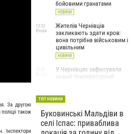
бойовими гранатами
НОВИНИ
Жителів Чернівців
12:22
Вчора
закликають здати кров:
вона потрібна військовим і
цивільним
НОВИНИ
У Чернівцях зафіксували
11:01
Вчора
новий температурний
рекорд з 2017 року
НОВИНИ
ТОП НОВИНИ
ня. За другою
Через спеку у Чернівецькій
10:06
Вчора
Буковинські Мальдіви в
 поліції також
області обмежили рух
великовагового транспорту
селі Іспас: приваблива
НОВИНИ
локація за годину від
н. Інспектори