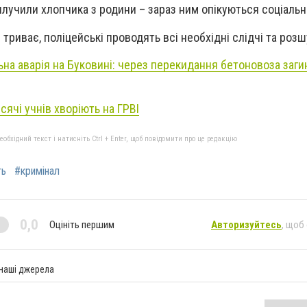
лучили хлопчика з родини – зараз ним опікуються соціальні
риває, поліцейські проводять всі необхідні слідчі та розшу
на аварія на Буковині: через перекидання бетоновоза заг
сячі учнів хворіють на ГРВІ
бхідний текст і натисніть Ctrl + Enter, щоб повідомити про це редакцію
ть
#кримінал
0,0
Оцініть першим
Авторизуйтесь
, щоб
 наші джерела