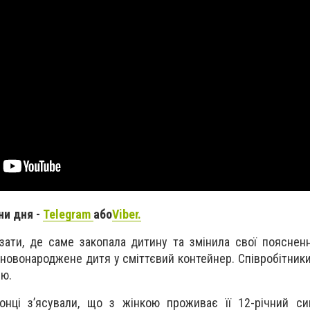
ни дня -
Telegram
або
Viber.
зати, де саме закопала дитину та змінила свої пояснен
 новонароджене дитя у сміттєвий контейнер. Співробітники
ію.
онці з’ясували, що з жінкою проживає її 12-річний си