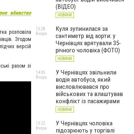
(ВІДЕО)
рне вбивство
НОВИНИ
Куля зупинилася за
15:28
тка розповіла
Вчора
сантиметр від аорти: у
івців. Згодом
Чернівцях врятували 35-
лідчих версій
річного чоловіка (ФОТО)
НОВИНИ
ські разом зі
У Чернівцях звільнили
14:05
Вчора
водія автобуса, який
висловлювався про
військових та влаштував
конфлікт із пасажирами
НОВИНИ
У Чернівцях чоловіка
13:22
Вчора
підозрюють у торгівлі