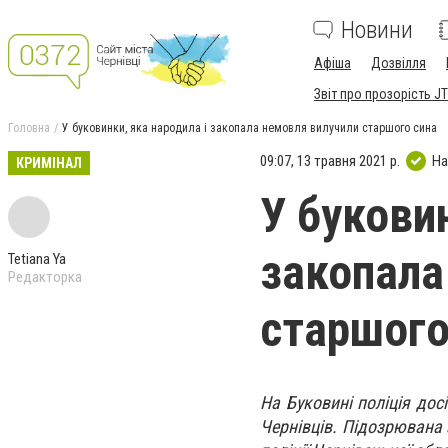
Новини
Афіша
Дозвілля
Звіт про прозорість JT
Головна
У буковинки, яка народила і закопала немовля вилучили старшого сина
09:07, 13 травня 2021 р.
На
КРИМІНАЛ
У буковин
закопала
Tetiana Ya
Редакторка
старшого
На Буковині поліція дос
Чернівців. Підозрювана 