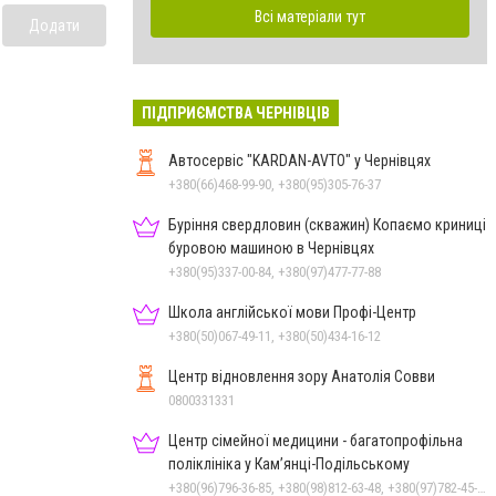
Всі матеріали тут
Додати
ПІДПРИЄМСТВА ЧЕРНІВЦІВ
Автосервіс "KARDAN-AVTO" у Чернівцях
+380(66)468-99-90, +380(95)305-76-37
Буріння свердловин (скважин) Копаємо криниці
буровою машиною в Чернівцях
+380(95)337-00-84, +380(97)477-77-88
Школа англійської мови Профі-Центр
+380(50)067-49-11, +380(50)434-16-12
Центр відновлення зору Анатолія Совви
0800331331
Центр сімейної медицини - багатопрофільна
поліклініка у Кам’янці-Подільському
+380(96)796-36-85, +380(98)812-63-48, +380(97)782-45-70