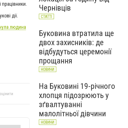
 працівники.
Чернівців
кові дії.
СТАТТІ
инула людина
Буковина втратила ще
двох захисників: де
відбудуться церемонії
прощання
НОВИНИ
На Буковині 19-річного
хлопця підозрюють у
 оцінити
зґвалтуванні
малолітньої дівчини
НОВИНИ