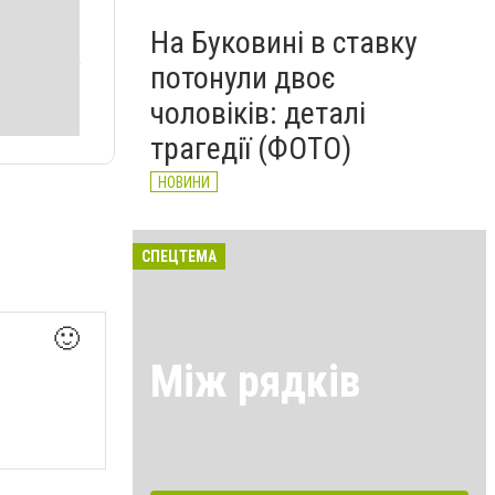
На Буковині в ставку
потонули двоє
чоловіків: деталі
трагедії (ФОТО)
НОВИНИ
СПЕЦТЕМА
🙂
Між рядків