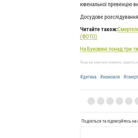
ювенальної превенцію ви
Досудове розслідування т
Читайте також:
Смертель
(ФОТО)
На Буковині понад три ти
Якщо ви помітили помилку, виділіть нео
#дитина
#немовля
#смер
Поділіться та підписуйтесь на