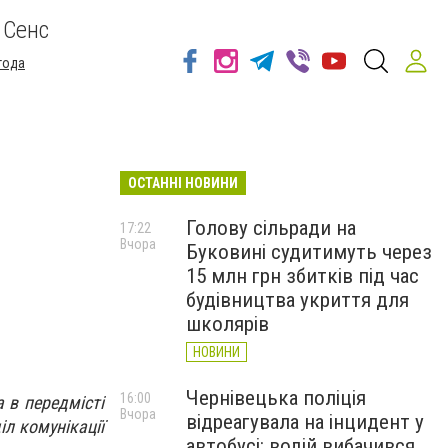
 Сенс
года
ОСТАННІ НОВИНИ
Голову сільради на
17:22
Вчора
Буковині судитимуть через
15 млн грн збитків під час
будівництва укриття для
школярів
НОВИНИ
Чернівецька поліція
16:00
 в передмісті
Вчора
відреагувала на інцидент у
л комунікації
автобусі: водій вибачився