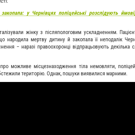
асті.
 закопала: у Чернівцях поліцейські розслідують ймові
талізували жінку з післяпологовим ускладненням. Пацієн
 що народила мертву дитину й закопала її неподалік Черн
снення – наразі правоохоронці відпрацьовують декілька с
про можливе місцезнаходження тіла немовляти, поліцей
стежили територію. Однак, пошуки виявилися марними.