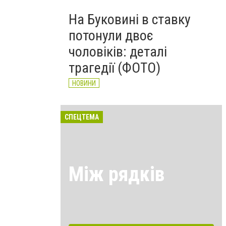
На Буковині в ставку
потонули двоє
чоловіків: деталі
трагедії (ФОТО)
НОВИНИ
СПЕЦТЕМА
Між рядків