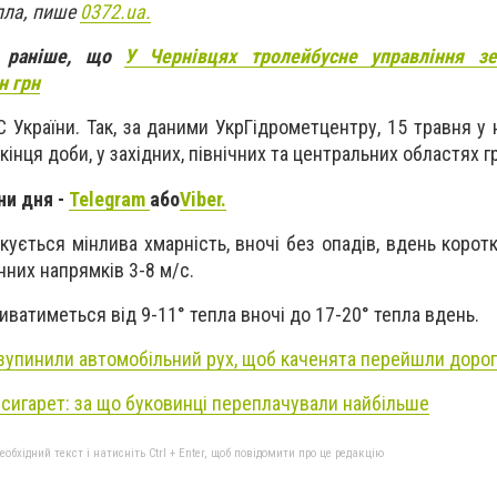
епла, пише
0372.ua.
и раніше, що
У Чернівцях тролейбусне управління з
н грн
України. Так, за даними УкрГідрометцентру, 15 травня у 
кінця доби, у західних, північних та центральних областях г
ни дня -
Telegram
або
Viber.
ікується мінлива хмарність, вночі без опадів, вдень коро
нних напрямків 3-8 м/с.
иватиметься від 9-11° тепла вночі до 17-20° тепла вдень.
 зупинили автомобільний рух, щоб каченята перейшли дорог
сигарет: за що буковинці переплачували найбільше
бхідний текст і натисніть Ctrl + Enter, щоб повідомити про це редакцію