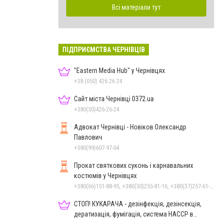
Всі матеріали тут
ПІДПРИЄМСТВА ЧЕРНІВЦІВ
"Eastern Media Hub" у Чернівцях
+38 (050) 426 26 24
Сайт міста Чернівці 0372.ua
+380(50)426-26-24
Адвокат Чернівці - Новіков Олександр
Павлович
+380(99)607-97-04
Прокат святкових суконь і карнавальних
костюмів у Чернівцях
+380(66)151-88-95, +380(50)255-81-16, +380(37)257-61-66
СТОП! КУКАРАЧА - дезінфекція, дезінсекція,
дератизація, фумігація, система HACCP в