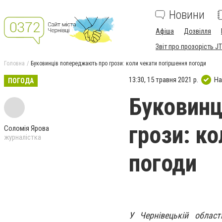
Новини
Афіша
Дозвілля
Звіт про прозорість JT
Головна
Буковинців попереджають про грози: коли чекати погіршення погоди
13:30, 15 травня 2021 р.
На
ПОГОДА
Буковинц
грози: к
Соломія Ярова
журналістка
погоди
У Чернівецькій област