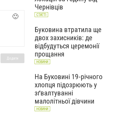
рекорд з 2017 року
Чернівців
НОВИНИ
СТАТТІ
🙂
Буковина втратила ще
двох захисників: де
відбудуться церемонії
прощання
Додати
НОВИНИ
На Буковині 19-річного
хлопця підозрюють у
зґвалтуванні
малолітньої дівчини
НОВИНИ