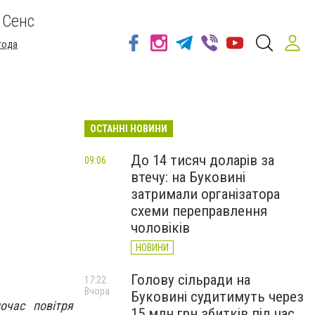
 Сенс
года
ОСТАННІ НОВИНИ
До 14 тисяч доларів за
09:06
втечу: на Буковині
затримали організатора
схеми переправлення
чоловіків
НОВИНИ
Голову сільради на
17:22
Вчора
Буковині судитимуть через
очас повітря
15 млн грн збитків під час