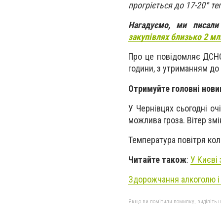
прогріється до 17-20° т
Нагадуємо, ми писал
закупівлях близько 2 мл
Про це повідомляє ДСНС 
години, з утриманням до 
Отримуйте головні нови
У Чернівцях сьогодні оч
можлива гроза. Вітер змі
Температура повітря кол
Читайте також
:
У Києві
Здорожчання алкоголю і 
Якщо ви помітили помилку, виділіть нео