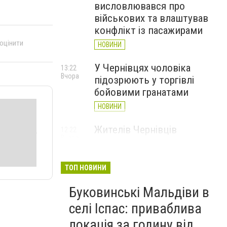
висловлювався про
військових та влаштував
конфлікт із пасажирами
 оцінити
НОВИНИ
У Чернівцях чоловіка
13:22
Вчора
підозрюють у торгівлі
бойовими гранатами
НОВИНИ
Жителів Чернівців
12:22
Вчора
закликають здати кров:
вона потрібна військовим і
цивільним
ТОП НОВИНИ
НОВИНИ
Буковинські Мальдіви в
У Чернівцях зафіксували
11:01
селі Іспас: приваблива
Вчора
новий температурний
локація за годину від