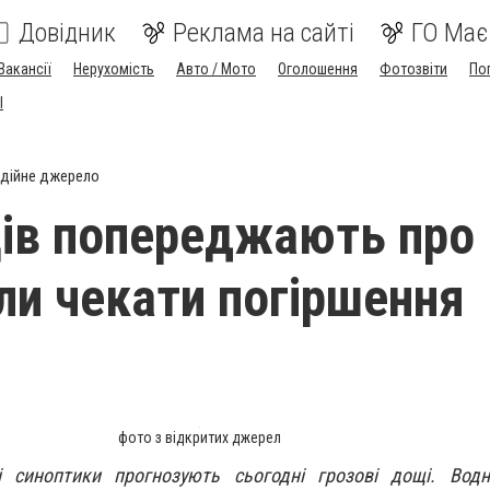
Довідник
Реклама на сайті
ГО Має
Вакансії
Нерухомість
Авто / Мото
Оголошення
Фотозвіти
По
I
дійне джерело
ів попереджають про
оли чекати погіршення
фото з відкритих джерел
і синоптики прогнозують сьогодні грозові дощі. Водн