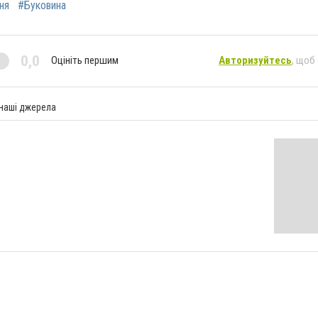
ня
#Буковина
0,0
Оцініть першим
Авторизуйтесь
, щоб
 наші джерела