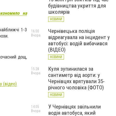
будівництва укриття для
школярів
економило на
НОВИНИ
найближчі 1-3
Чернівецька поліція
16:00
Вчора
рози.
відреагувала на інцидент у
автобусі: водій вибачився
(ВІДЕО)
ткочасний дощ,
НОВИНИ
Куля зупинилася за
15:28
Вчора
сантиметр від аорти: у
Чернівцях врятували 35-
у (відео)
річного чоловіка (ФОТО)
НОВИНИ
У Чернівцях звільнили
14:05
Вчора
водія автобуса, який