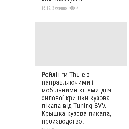
5
16:17, 3 серпня
Рейлінги Thule з
направляючими і
мобільними кітами для
силової кришки кузова
пікапа від Tuning BVV.
Крышка кузова пикапа,
производство.