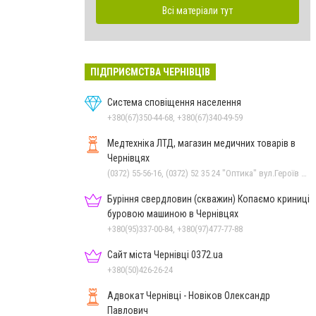
Всі матеріали тут
ПІДПРИЄМСТВА ЧЕРНІВЦІВ
Система сповіщення населення
+380(67)350-44-68, +380(67)340-49-59
Медтехніка ЛТД, магазин медичних товарів в
Чернівцях
(0372) 55-56-16, (0372) 52 35 24 "Оптика" вул.Героїв Майдану,12, (0372) 52 01 48 "Оптика" вул. Головна,29, (0372) 52 54 50 "Медтехніка" вул.Головна,16, (050) 399 21 11 торговий зал по вул.Героїв Майдану
Буріння свердловин (скважин) Копаємо криниці
буровою машиною в Чернівцях
+380(95)337-00-84, +380(97)477-77-88
Сайт міста Чернівці 0372.ua
+380(50)426-26-24
Адвокат Чернівці - Новіков Олександр
Павлович