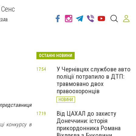
 Сенс
года
ОСТАННІ НОВИНИ
У Чернівцях службове авто
17:54
поліції потрапило в ДТП:
травмовано двох
правоохоронців
НОВИНИ
 представниця
Від ЦАХАЛ до захисту
17:19
Донеччини: історія
ці конкурсу в
прикордонника Романа
Віхляєва з Буковини