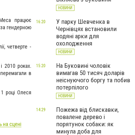
НОВИНИ
 Меса працює
У парку Шевченка в
16:20
 за гендерною
Чернівцях встановили
водяні арки для
охолодження
ії, четверте -
НОВИНИ
На Буковині чоловік
і 2010 роках.
15:20
вимагав 50 тисяч доларів
 перемагали в
неіснуючого боргу та побив
потерпілого
11 році Олеся
НОВИНИ
Пожежа від блискавки,
14:29
повалене дерево і
порятунок собаки: як
 на сцені
минула доба для