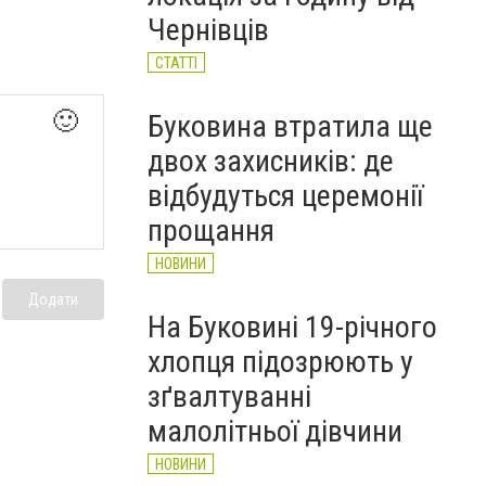
НОВИНИ
Чернівців
СТАТТІ
🙂
Буковина втратила ще
двох захисників: де
відбудуться церемонії
прощання
НОВИНИ
Додати
На Буковині 19-річного
хлопця підозрюють у
зґвалтуванні
малолітньої дівчини
НОВИНИ