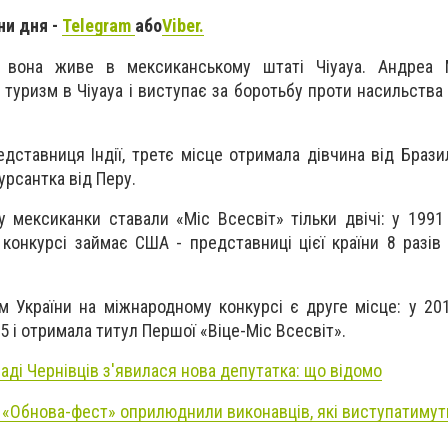
ни дня -
Telegram
або
Viber.
, вона живе в мексиканському штаті Чіуауа. Андреа
 туризм в Чіуауа і виступає за боротьбу проти насильства
дставниця Індії, третє місце отримала дівчина від Бразил
курсантка від Перу.
 мексиканки ставали «Міс Всесвіт» тільки двічі: у 1991 
конкурсі займає США - представниці цієї країни 8 разів
 України на міжнародному конкурсі є друге місце: у 20
5 і отримала титул Першої «Віце-Міс Всесвіт».
раді Чернівців з'явилася нова депутатка: що відомо
«Обнова-фест» оприлюднили виконавців, які виступатимуть