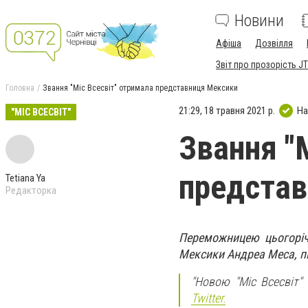
Новини
Афіша
Дозвілля
Звіт про прозорість JT
Головна
Звання "Міс Всесвіт" отримала представниця Мексики
21:29, 18 травня 2021 р.
На
"МІС ВСЕСВІТ"
Звання "
предста
Tetiana Ya
Редакторка
Переможницею цьогоріч
Мексики Андреа Меса, 
"Новою "Міс Всесвіт"
Twitter.