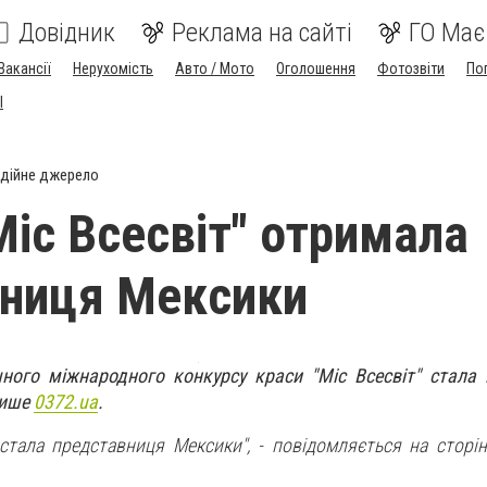
Довідник
Реклама на сайті
ГО Має
Вакансії
Нерухомість
Авто / Мото
Оголошення
Фотозвіти
По
I
дійне джерело
Міс Всесвіт" отримала
вниця Мексики
ного міжнародного конкурсу краси "Міс Всесвіт" стала
пише
0372.ua
.
 стала представниця Мексики", - повідомляється на сторін