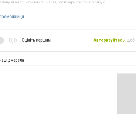
бхідний текст і натисніть Ctrl + Enter, щоб повідомити про це редакцію
ереможниця
0,0
Оцініть першим
Авторизуйтесь
, щоб
 наші джерела