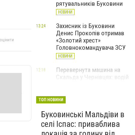
рятувальників Буковини
НОВИНИ
Захисник із Буковини
13:24
Денис Прокопів отримав
«Золотий хрест»
 оцінити
Головнокомандувача ЗСУ
НОВИНИ
Перевернута машина на
12:18
Скальда у Чернівцях: водій
був нетверезий
НОВИНИ
ТОП НОВИНИ
6 серпня у Чернівцях
11:19
Буковинські Мальдіви в
зафіксували новий
історичний температурний
селі Іспас: приваблива
максимум
локація за годину від