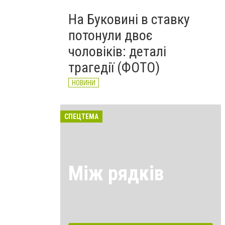
На Буковині в ставку
потонули двоє
чоловіків: деталі
трагедії (ФОТО)
НОВИНИ
СПЕЦТЕМА
Між рядків