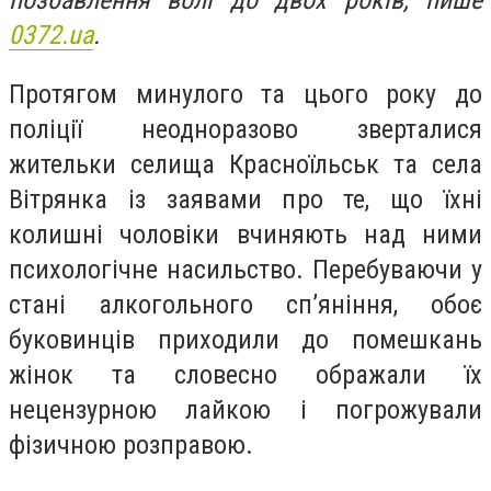
позбавлення волі до двох років, пише
0372.ua
.
Протягом минулого та цього року до
поліції неодноразово зверталися
жительки селища Красноїльськ та села
Вітрянка із заявами про те, що їхні
колишні чоловіки вчиняють над ними
психологічне насильство. Перебуваючи у
стані алкогольного сп’яніння, обоє
буковинців приходили до помешкань
жінок та словесно ображали їх
нецензурною лайкою і погрожували
фізичною розправою.