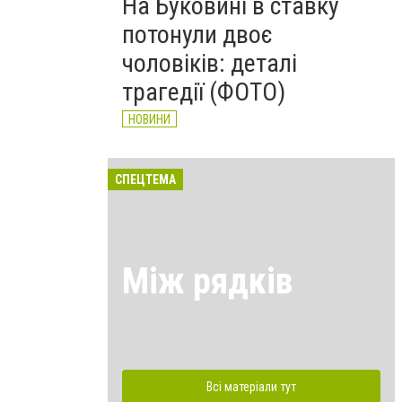
На Буковині в ставку
потонули двоє
чоловіків: деталі
трагедії (ФОТО)
НОВИНИ
СПЕЦТЕМА
Між рядків
Всі матеріали тут