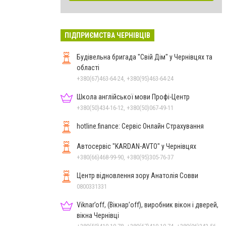
ПІДПРИЄМСТВА ЧЕРНІВЦІВ
Будівельна бригада "Свій Дім" у Чернівцях та
області
+380(67)463-64-24, +380(95)463-64-24
Школа англійської мови Профі-Центр
+380(50)434-16-12, +380(50)067-49-11
hotline.finance: Сервіс Онлайн Страхування
Автосервіс "KARDAN-AVTO" у Чернівцях
+380(66)468-99-90, +380(95)305-76-37
Центр відновлення зору Анатолія Совви
0800331331
Viknar’off, (Вікнар’off), виробник вікон і дверей,
вікна Чернівці