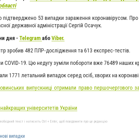
області
но підтверджено 53 випадки зараження коронавірусом. Про
сної державної адміністрації Сергій Осачук.
ни дня -
Telegram
або
Viber.
тр зробив 482 ПЛР-дослідження та 613 експрес-тестів.
и COVID-19. Цю недугу зуміли побороти вже 76489 наших к
али 1771 летальний випадок серед осіб, хворих на коронаві
ковинських випускниці отримали право першочергового з
найкращих університетів України
бхідний текст і натисніть Ctrl + Enter, щоб повідомити про це редакцію
нові випадки