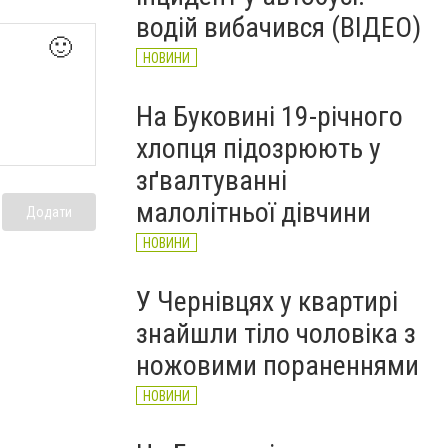
рятувальників Буковини
водій вибачився (ВІДЕО)
НОВИНИ
🙂
НОВИНИ
На Буковині 19-річного
хлопця підозрюють у
зґвалтуванні
малолітньої дівчини
Додати
НОВИНИ
У Чернівцях у квартирі
знайшли тіло чоловіка з
ножовими пораненнями
НОВИНИ