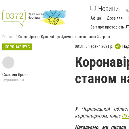
Новини
Афіша
Дозвілля
Звіт про прозорість JT
Головна
Коронавірсу на Буковині: що відомо станом на ранок 3 червня
08:31, 3 червня 2021 р.
Над
КОРОНАВІРУС
Коронаві
станом н
Соломія Ярова
журналістка
У Чернівецькій облас
коронавірусом, пише
037
Нагадуємо, ми писали