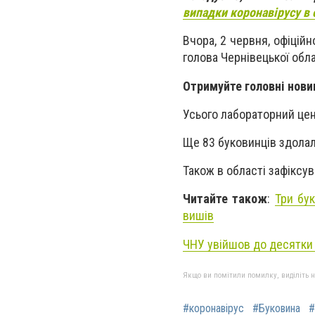
випадки коронавірусу в 
Вчора, 2 червня, офіцій
голова Чернівецької обла
Отримуйте головні нови
Усього лабораторний цен
Ще 83 буковинців здолал
Також в області зафіксув
Читайте також
:
Три бу
вишів
ЧНУ увійшов до десятки 
Якщо ви помітили помилку, виділіть нео
#коронавірус
#Буковина
#