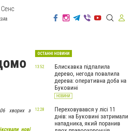
 Сенс
года
ОСТАННІ НОВИНИ
ідомо
Блискавка підпалила
13:52
дерево, негода повалила
дерева: оперативна доба на
Буковині
НОВИНИ
Переховувався у лісі 11
12:28
406 хворих з
днів: на Буковині затримали
нападника, який поранив
іксували нові
двох правоохоронців