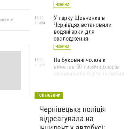
НОВИНИ
У парку Шевченка в
16:20
 оцінити
Вчора
Чернівцях встановили
водяні арки для
охолодження
НОВИНИ
На Буковині чоловік
15:20
Вчора
вимагав 50 тисяч доларів
неіснуючого боргу та побив
потерпілого
НОВИНИ
ТОП НОВИНИ
Пожежа від блискавки,
14:29
Вчора
Чернівецька поліція
повалене дерево і
порятунок собаки: як
відреагувала на
минула доба для
інцидент у автобусі: