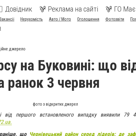
Довідник
Реклама на сайті
ГО Має
Вакансії
Нерухомість
Авто / Мото
Оголошення
Фотозвіти
По
I
ійне джерело
рсу на Буковині: що в
а ранок 3 червня
фото з відкритих джерел
ті від першого встановленого випадку виявили 79 
2.ua.
 раніше, що
Чернівецький район серед лідерів: де заф