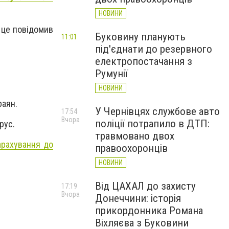
НОВИНИ
 це повідомив
Буковину планують
11:01
під'єднати до резервного
електропостачання з
Румунії
НОВИНИ
раян.
У Чернівцях службове авто
17:54
Вчора
поліції потрапило в ДТП:
рус.
травмовано двох
арахування до
правоохоронців
НОВИНИ
Від ЦАХАЛ до захисту
17:19
Вчора
Донеччини: історія
прикордонника Романа
Віхляєва з Буковини