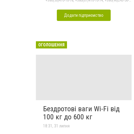
+380(50)410-10-78, +380(67)410-10-74, +380(96)243-56-96, +380(50)678-50-97
Додати підприємство
ОГОЛОШЕННЯ
Бездротові ваги Wi-Fi від
100 кг до 600 кг
18:31, 31 липня