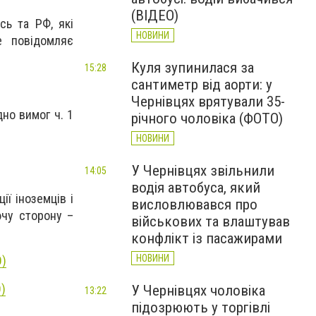
(ВІДЕО)
сь та РФ, які
НОВИНИ
е повідомляє
Куля зупинилася за
15:28
сантиметр від аорти: у
Чернівцях врятували 35-
но вимог ч. 1
річного чоловіка (ФОТО)
НОВИНИ
У Чернівцях звільнили
14:05
водія автобуса, який
ї іноземців і
висловлювався про
ючу сторону –
військових та влаштував
конфлікт із пасажирами
НОВИНИ
О)
)
У Чернівцях чоловіка
13:22
підозрюють у торгівлі