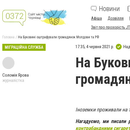
Новини
Афіша
Дозвілля
Звіт про прозорість JT
Головна
На Буковині оштрафували громадянок Молдови та РФ
17:35, 4 червня 2021 р.
Над
МІГРАЦІЙНА СЛУЖБА
На Буков
громадян
Соломія Ярова
журналістка
Іноземки проживали на т
Нагадуємо, ми писали 
контрабандними сигаре