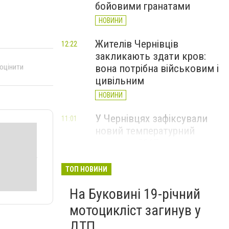
бойовими гранатами
НОВИНИ
Жителів Чернівців
12:22
закликають здати кров:
 оцінити
вона потрібна військовим і
цивільним
НОВИНИ
У Чернівцях зафіксували
11:01
новий температурний
рекорд з 2017 року
НОВИНИ
ТОП НОВИНИ
Через спеку у Чернівецькій
10:06
На Буковині 19-річний
області обмежили рух
великовагового транспорту
мотоцикліст загинув у
НОВИНИ
ДТП