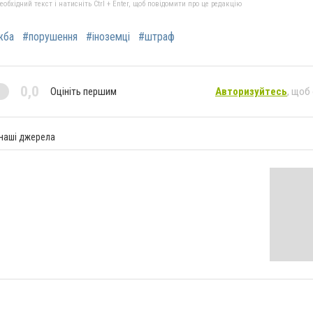
бхідний текст і натисніть Ctrl + Enter, щоб повідомити про це редакцію
жба
#порушення
#іноземці
#штраф
0,0
Оцініть першим
Авторизуйтесь
, щоб
 наші джерела