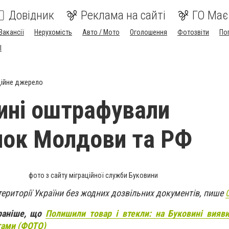
Довідник
Реклама на сайті
ГО Має
Вакансії
Нерухомість
Авто / Мото
Оголошення
Фотозвіти
По
I
ійне джерело
ині оштрафували
ок Молдови та РФ
фото з сайту міграційної служби Буковини
ериторії України без жодних дозвільних документів, пише
раніше, що
Полишили товар і втекли: на Буковині вияв
тами (ФОТО)