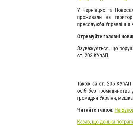
У Чернівцях та Новосел
проживали на територ
пресслужба Управління м
Отримуйте головні нови
Зауважується, що порушн
ст. 203 КУпАП.
Також за ст. 205 КУпАП 
осіб без громадянства 
громадян України, мешка
Читайте також
:
На Буко
Казав, що донька потрап