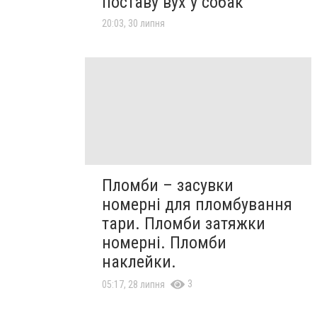
поставу вух у собак
20:03, 30 липня
Пломби – засувки
номерні для пломбування
тари. Пломби затяжки
номерні. Пломби
наклейки.
3
05:17, 28 липня