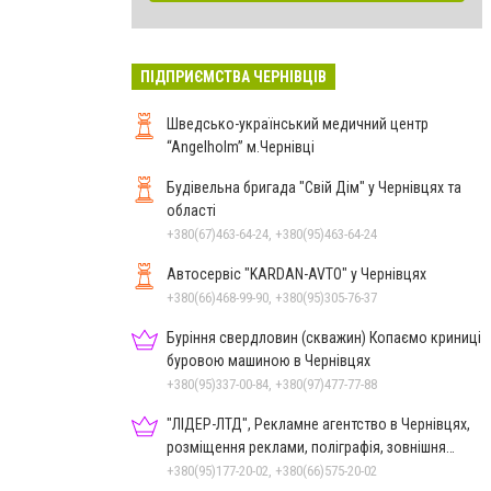
ПІДПРИЄМСТВА ЧЕРНІВЦІВ
Шведсько-український медичний центр
“Angelholm” м.Чернівці
Будівельна бригада "Свій Дім" у Чернівцях та
області
+380(67)463-64-24, +380(95)463-64-24
Автосервіс "KARDAN-AVTO" у Чернівцях
+380(66)468-99-90, +380(95)305-76-37
Буріння свердловин (скважин) Копаємо криниці
буровою машиною в Чернівцях
+380(95)337-00-84, +380(97)477-77-88
"ЛІДЕР-ЛТД", Рекламне агентство в Чернівцях,
розміщення реклами, поліграфія, зовнішня
реклама
+380(95)177-20-02, +380(66)575-20-02