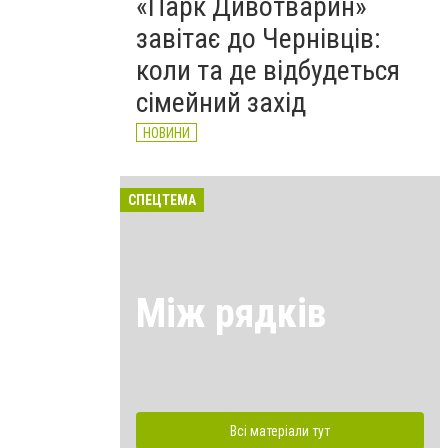
«Парк Дивотварин»
завітає до Чернівців:
коли та де відбудеться
сімейний захід
НОВИНИ
СПЕЦТЕМА
Між рядків
Всі матеріали тут