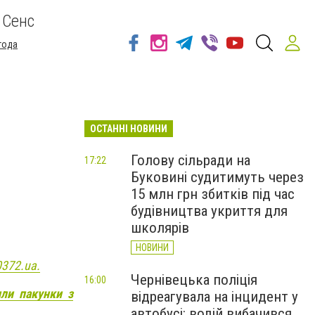
 Сенс
года
ОСТАННІ НОВИНИ
Голову сільради на
17:22
Буковині судитимуть через
15 млн грн збитків під час
будівництва укриття для
школярів
НОВИНИ
0372.ua.
Чернівецька поліція
16:00
или пакунки з
відреагувала на інцидент у
автобусі: водій вибачився