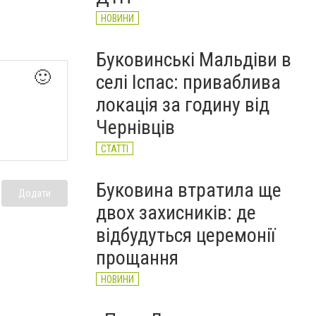
НОВИНИ
Буковинські Мальдіви в
🙂
селі Іспас: приваблива
локація за годину від
Чернівців
СТАТТІ
Буковина втратила ще
Додати
двох захисників: де
відбудуться церемонії
прощання
НОВИНИ