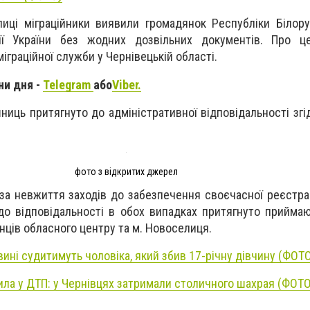
иці міграційники виявили громадянок Республіки Білору
ії України без жодних дозвільних документів. Про ц
іграційної служби у Чернівецькій області.
ни дня -
Telegram
або
Viber.
иць притягнуто до адміністративної відповідальності згід
фото з відкритих джерел
за невжиття заходів до забезпечення своєчасної реєстраці
до відповідальності в обох випадках притягнуто прийма
нців обласного центру та м. Новоселиця.
вині судитимуть чоловіка, який збив 17-річну дівчину (ФОТ
ила у ДТП: у Чернівцях затримали столичного шахрая (ФОТО