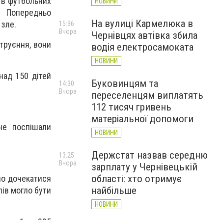
і в футбольних
НОВИНИ
. Попередньо
На вулиці Кармелюка в
 зле.
15:36
Вчора
Чернівцях автівка збила
отруєння, вони
водія електросамоката
НОВИНИ
онад 150 дітей
Буковинцям та
14:30
Вчора
переселенцям виплатять
112 тисяч гривень
матеріальної допомоги
не поспішали
НОВИНИ
Держстат назвав середню
13:25
Вчора
зарплату у Чернівецькій
області: хто отримує
но дочекатися
найбільше
лів могло бути
НОВИНИ