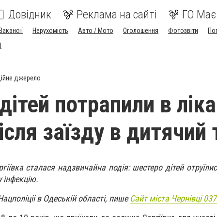
Довідник
Реклама на сайті
ГО Має
Вакансії
Нерухомість
Авто / Мото
Оголошення
Фотозвіти
По
I
ійне джерело
дітей потрапили в лік
ісля заїзду в дитячий 
гіївка сталася надзвичайна подія: шестеро дітей отруїлис
у інфекцію.
Нацполіціі в Одеській області, пише
Сайт міста Чернівці 037