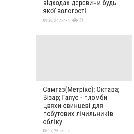
відходах деревини будь-
якої вологості
31
09:36, 24 липня
Самгаз(Метрікс); Октава;
Візар; Галус - пломби
цвяхи свинцеві для
побутових лічильників
обліку
05:17, 28 липня