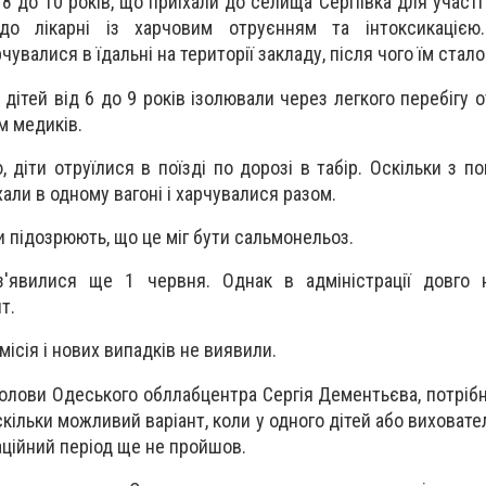
 8 до 10 років, що приїхали до селища Сергіївка для участ
 до лікарні із харчовим отруєнням та інтоксикацією
увалися в їдальні на території закладу, після чого їм стало
 дітей від 6 до 9 років ізолювали через легкого перебігу 
м медиків.
, діти отруїлися в поїзді по дорозі в табір. Оскільки з п
їхали в одному вагоні і харчувалися разом.
и підозрюють, що це міг бути сальмонельоз.
з'явилися ще 1 червня. Однак в адміністрації довго 
т.
місія і нових випадків не виявили.
голови Одеського обллабцентра Сергія Дементьєва, потріб
скільки можливий варіант, коли у одного дітей або виховате
аційний період ще не пройшов.