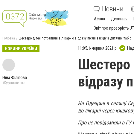
Новини
Афіша
Дозвілля
Звіт про прозорість JT
Головна
Шестеро дітей потрапили в лікарню відразу після заїзду в дитячий табір
11:05, 6 червня 2021 р.
Над
НОВИНИ УКРАЇНИ
Шестеро 
відразу п
Ніна Філіпова
Журналістка
На Одещині в селищі Сер
до лікарні через кишков
Про це повідомили в ГУ 