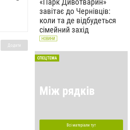
«Парк Дивотварин»
завітає до Чернівців:
коли та де відбудеться
сімейний захід
НОВИНИ
Додати
СПЕЦТЕМА
Між рядків
Всі матеріали тут