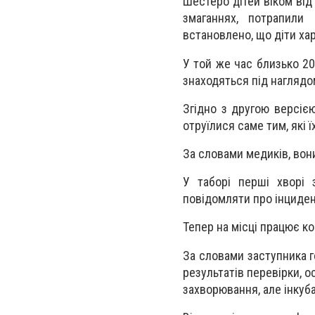
Шестеро дітей віком від
змаганнях, потрапили
встановлено, що діти харч
У той же час близько 20
знаходяться під наглядо
Згідно з другою версією
отруїлися саме тим, які 
За словами медиків, вон
У таборі перші хворі 
повідомляти про інциден
Тепер на місці працює ко
За словами заступника 
результатів перевірки, о
захворювання, але інкуб