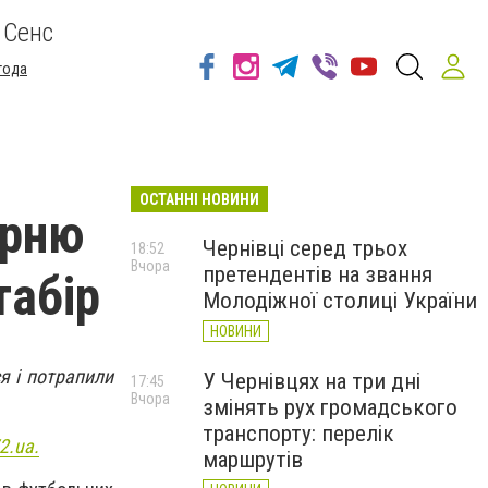
 Сенс
года
ОСТАННІ НОВИНИ
арню
Чернівці серед трьох
18:52
Вчора
претендентів на звання
табір
Молодіжної столиці України
НОВИНИ
я і потрапили
У Чернівцях на три дні
17:45
Вчора
змінять рух громадського
транспорту: перелік
2.ua.
маршрутів