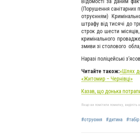
Відомості за даним фак
(Порушення санітарних 
отруєнням) Кримінально
штрафу від тисячі до тр
строк до шести місяців,
кримінального проваджен
змиви зі столового обл
Наразі поліцейські з’ясо
Читайте також:
«Шлях до
«Житомир – Чернівці»
Казав, що донька потрап
Якщо ви помітили помилку, виділіть нео
#отруєння
#дитина
#табір