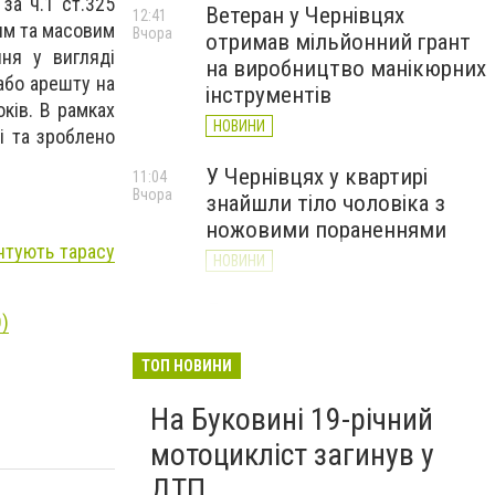
за ч.1 ст.325
Ветеран у Чернівцях
12:41
ям та масовим
Вчора
отримав мільйонний грант
ння у вигляді
на виробництво манікюрних
або арешту на
інструментів
ків. В рамках
НОВИНИ
і та зроблено
У Чернівцях у квартирі
11:04
Вчора
знайшли тіло чоловіка з
ножовими пораненнями
нтують тарасу
НОВИНИ
Дністер стрімко міліє: у
10:31
)
Вчора
Хотині попереджають про
критичну ситуацію з водою
ТОП НОВИНИ
(ФОТО)
На Буковині 19-річний
НОВИНИ
мотоцикліст загинув у
ДТП