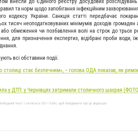
том внесли до Єдиного реєстру досудових розслідувань 
правил та норм щодо запобігання інфекційним захворюванн
го кодексу України. Санкція статті передбачає покара
ьох тисяч неоподатковуваних мінімумів доходів громадян 
 або обмеження чи позбавлення волі на строк до трьох ро
ня, для призначення експертиз, відібрані проби води, їж
аднання.
вують всі обставини події.
 столиці стає безпечним», – голова ОДА показав, як ремо
ила у ДТП: у Чернівцях затримали столичного шахрая (ФОТО
бхідний текст і натисніть Ctrl + Enter, щоб повідомити про це редакцію