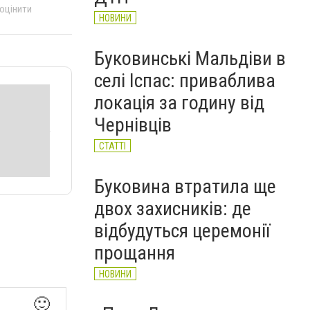
 оцінити
НОВИНИ
Буковинські Мальдіви в
селі Іспас: приваблива
локація за годину від
Чернівців
СТАТТІ
Буковина втратила ще
двох захисників: де
відбудуться церемонії
прощання
НОВИНИ
🙂