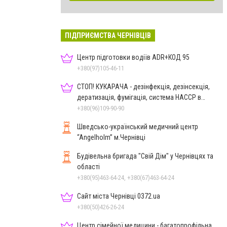
ПІДПРИЄМСТВА ЧЕРНІВЦІВ
Центр підготовки водіїв ADR+КОД 95
+380(97)105-46-11
СТОП! КУКАРАЧА - дезінфекція, дезінсекція,
дератизація, фумігація, система HACCP в
Чернівцях
+380(96)109-90-90
Шведсько-український медичний центр
“Angelholm” м.Чернівці
Будівельна бригада "Свій Дім" у Чернівцях та
області
+380(95)463-64-24, +380(67)463-64-24
Сайт міста Чернівці 0372.ua
+380(50)426-26-24
Центр сімейної медицини - багатопрофільна