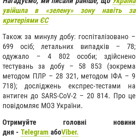
Нагадуємо, ми писали раніше, що
Україна
увійшла в «зелену» зону навіть за
критеріями ЄС
Також за минулу добу: госпіталізовано –
699 осіб; летальних випадків – 78;
одужало – 4 802 особи; здійснено
тестувань за добу – 58 853 (зокрема
методом ПЛР – 28 321, методом ІФА – 9
718); досліджень експрес-тестами на
антиген до SARS-CoV-2 – 20 814. Про це
повідомляє МОЗ України.
Отримуйте головні новини
дня -
Telegram
або
Viber.