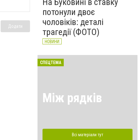
На Буковині в ставку
потонули двоє
чоловіків: деталі
Додати
трагедії (ФОТО)
НОВИНИ
СПЕЦТЕМА
Між рядків
Всі матеріали тут