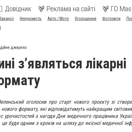
Довідник
Реклама на сайті
ГО Має
Вакансії
Нерухомість
Авто / Мото
Оголошення
Фотозвіти
По
I
дійне джерело
ні з’являться лікарні
ормату
еленський оголосив про старт нового проєкту зі створ
ь нового формату, які відповідатимуть найкращим світови
ас урочистостей з нагоди Дня медичного працівника Україн
це буде одним з кроків на шляху до якісної медичної інф