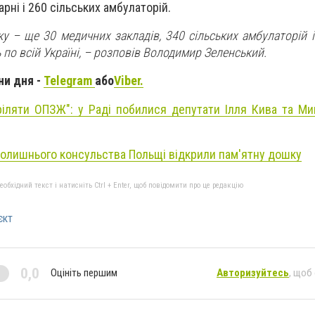
арні і 260 сільських амбулаторій.
ку – ще 30 медичних закладів, 340 сільських амбулаторій 
 по всій Україні, – розповів Володимир Зеленський.
ни дня -
Telegram
або
Viber.
ріляти ОПЗЖ": у Раді побилися депутати Ілля Кива та М
колишнього консульства Польщі відкрили пам'ятну дошку
бхідний текст і натисніть Ctrl + Enter, щоб повідомити про це редакцію
єкт
0,0
Оцініть першим
Авторизуйтесь
, щоб