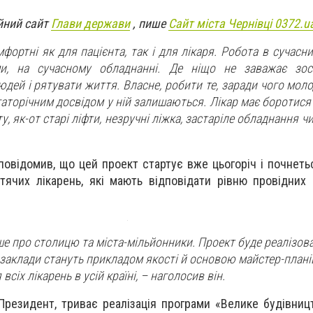
йний сайт
Глави держави
, пише
Сайт міста Чернівці 0372.u
мфортні як для пацієнта, так і для лікаря. Робота в сучасни
и, на сучасному обладнанні. Де ніщо не заважає зос
юдей і рятувати життя. Власне, робити те, заради чого мол
гаторічним досвідом у ній залишаються. Лікар має боротися
, як-от старі ліфти, незручні ліжка, застаріле обладнання чи 
овідомив, що цей проект стартує вже цьогоріч і почнеть
итячих лікарень, які мають відповідати рівню провідних
ше про столицю та міста-мільйонники. Проект буде реалізов
і заклади стануть прикладом якості й основою майстер-плані
сіх лікарень в усій країні, – наголосив він.
 Президент, триває реалізація програми «Велике будівниц