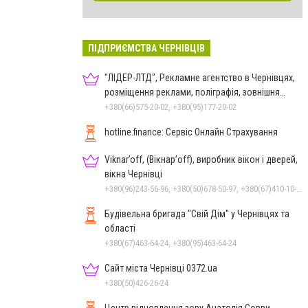
ПІДПРИЄМСТВА ЧЕРНІВЦІВ
"ЛІДЕР-ЛТД", Рекламне агентство в Чернівцях,
розміщення реклами, поліграфія, зовнішня
реклама
+380(66)575-20-02, +380(95)177-20-02
hotline.finance: Сервіс Онлайн Страхування
Viknar’off, (Вікнар’off), виробник вікон і дверей,
вікна Чернівці
+380(96)243-56-96, +380(50)678-50-97, +380(67)410-10-74, +380(50)410-10-78
Будівельна бригада "Свій Дім" у Чернівцях та
області
+380(67)463-64-24, +380(95)463-64-24
Сайт міста Чернівці 0372.ua
+380(50)426-26-24
Центр відновлення зору Анатолія Совви