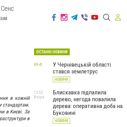
 Сенс
года
ОСТАННІ НОВИНИ
У Чернівецькій області
09:41
стався землетрус
НОВИНИ
Блискавка підпалила
13:52
Вчора
ення в кожній
дерево, негода повалила
м стандартам.
дерева: оперативна доба на
и в Києві. За
Буковині
раструктури в
НОВИНИ