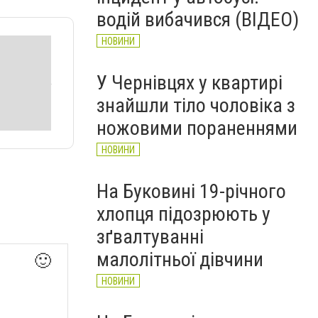
водій вибачився (ВІДЕО)
НОВИНИ
У Чернівцях у квартирі
знайшли тіло чоловіка з
ножовими пораненнями
НОВИНИ
На Буковині 19-річного
хлопця підозрюють у
зґвалтуванні
малолітньої дівчини
🙂
НОВИНИ