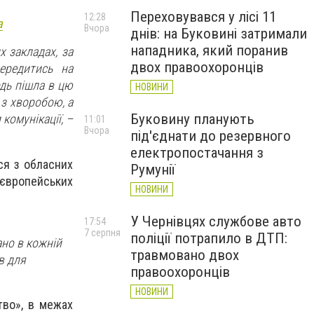
Переховувався у лісі 11
12:28
a
Вчора
днів: на Буковині затримали
нападника, який поранив
х закладах, за
двох правоохоронців
ередитись на
одь пішла в цю
НОВИНИ
 з хворобою, а
Буковину планують
комунікації, –
11:01
Вчора
під'єднати до резервного
електропостачання з
ся з обласних
Румунії
 європейських
НОВИНИ
У Чернівцях службове авто
17:54
7 серпня
поліції потрапило в ДТП:
ано в кожній
травмовано двох
в для
правоохоронців
НОВИНИ
тво», в межах