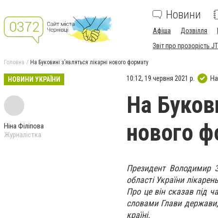
Новини
Афіша
Дозвілля
Звіт про прозорість JT
Головна
На Буковині з’являться лікарні нового формату
10:12, 19 червня 2021 р.
На
НОВИНИ УКРАЇНИ
На Букови
нового ф
Ніна Філіпова
Журналістка
Президент Володимир З
області України лікарен
Про це він сказав під ч
словами Глави держави, 
країні.