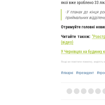
якої вже зроблено 33 лік
-У планах до кінця ро
приймальних відділень
Отримуйте головні нови
Читайте також:
"Розст
(відео)
У Чернівцях на будинку 
Якщо ви помітили помилку, виділіть нео
#лікарні
#президент
#про