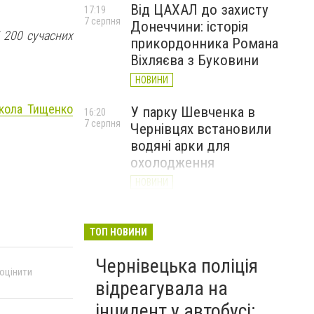
Від ЦАХАЛ до захисту
17:19
7 серпня
Донеччини: історія
і 200 сучасних
прикордонника Романа
Віхляєва з Буковини
НОВИНИ
икола Тищенко
У парку Шевченка в
16:20
7 серпня
Чернівцях встановили
водяні арки для
охолодження
НОВИНИ
На Буковині чоловік
15:20
7 серпня
вимагав 50 тисяч доларів
ТОП НОВИНИ
неіснуючого боргу та побив
Чернівецька поліція
потерпілого
 оцінити
відреагувала на
НОВИНИ
інцидент у автобусі: