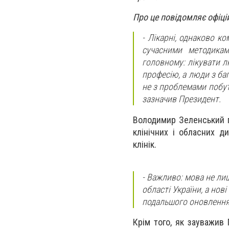
Про це повідомляє офіці
- Лікарні, однаково ко
сучасними методикам
головному: лікувати л
професію, а люди з ба
не з проблемами побуту
зазначив Президент.
Володимир Зеленський п
клінічних і обласних д
клінік.
- Важливо: мова не ли
області України, а нов
подальшого оновлення в
Крім того, як зауважив