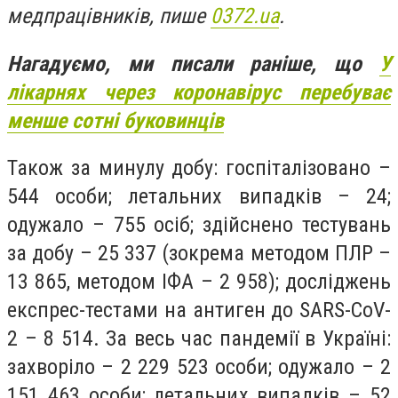
медпрацівників, пише
0372.ua
.
Нагадуємо, ми писали раніше, що
У
лікарнях через коронавірус перебуває
менше сотні буковинців
Також за минулу добу: госпіталізовано –
544 особи; летальних випадків – 24;
одужало – 755 осіб; здійснено тестувань
за добу – 25 337 (зокрема методом ПЛР –
13 865, методом ІФА – 2 958); досліджень
експрес-тестами на антиген до SARS-CoV-
2 – 8 514. За весь час пандемії в Україні:
захворіло – 2 229 523 особи; одужало – 2
151 463 особи; летальних випадків – 52