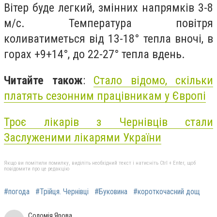
Вітер буде легкий, змінних напрямків 3-8
м/с. Температура повітря
коливатиметься від 13-18° тепла вночі, в
горах +9+14°, до 22-27° тепла вдень.
Читайте також
:
Стало відомо, скільки
платять сезонним працівникам у Європі
Троє лікарів з Чернівців стали
Заслуженими лікарями України
Якщо ви помітили помилку, виділіть необхідний текст і натисніть Ctrl + Enter, щоб
повідомити про це редакцію
#погода
#Трійця. Чернівці
#Буковина
#короткочасний дощ
Соломія Ярова