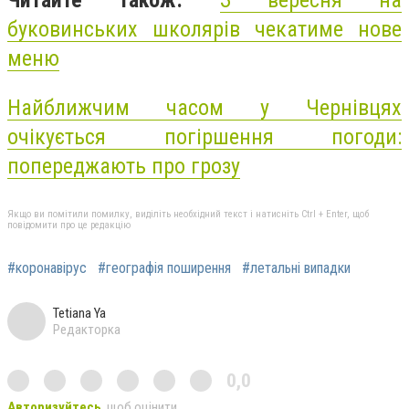
Читайте також:
З вересня на
буковинських школярів чекатиме нове
меню
Найближчим часом у Чернівцях
очікується погіршення погоди:
попереджають про грозу
Якщо ви помітили помилку, виділіть необхідний текст і натисніть Ctrl + Enter, щоб
повідомити про це редакцію
#коронавірус
#географія поширення
#летальні випадки
Tetiana Ya
Редакторка
0,0
Авторизуйтесь
, щоб оцінити