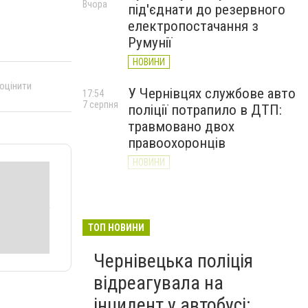
Вчора
під'єднати до резервного
електропостачання з
Румунії
НОВИНИ
 оцінити
У Чернівцях службове авто
17:54
7 серпня
поліції потрапило в ДТП:
травмовано двох
правоохоронців
НОВИНИ
Від ЦАХАЛ до захисту
17:19
7 серпня
Донеччини: історія
прикордонника Романа
ТОП НОВИНИ
Віхляєва з Буковини
Чернівецька поліція
НОВИНИ
відреагувала на
інцидент у автобусі: