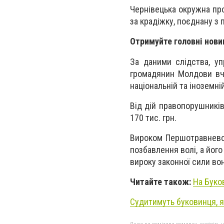
Чернівецька окружна пр
за крадіжку, поєднану з
Отримуйте головні нови
За даними слідства, уп
громадянин Молдови вчи
національній та іноземні
Від дій правопорушників
170 тис. грн.
Вироком Першотравневог
позбавлення волі, а його
вироку законної сили во
Читайте також:
На Буко
Судитимуть буковинця, 