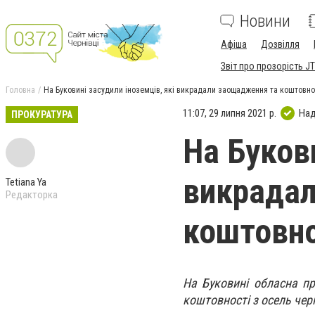
Новини
Афіша
Дозвілля
Звіт про прозорість JT
Головна
На Буковині засудили іноземців, які викрадали заощадження та коштовнос
11:07, 29 липня 2021 р.
Над
ПРОКУРАТУРА
На Букови
викрада
Tetiana Ya
Редакторка
коштовно
На Буковині обласна пр
коштовності з осель чер