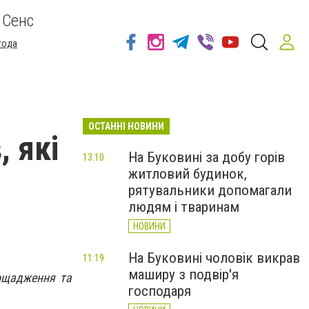
 Сенс
года
ОСТАННІ НОВИНИ
, які
На Буковині за добу горів
13:10
житловий будинок,
рятувальники допомагали
людям і тваринам
НОВИНИ
На Буковині чоловік викрав
11:19
маширу з подвір'я
аощадження та
господаря