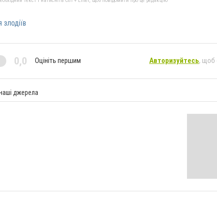
бхідний текст і натисніть Ctrl + Enter, щоб повідомити про це редакцію
 злодіїв
0,0
Оцініть першим
Авторизуйтесь
, щоб
 наші джерела