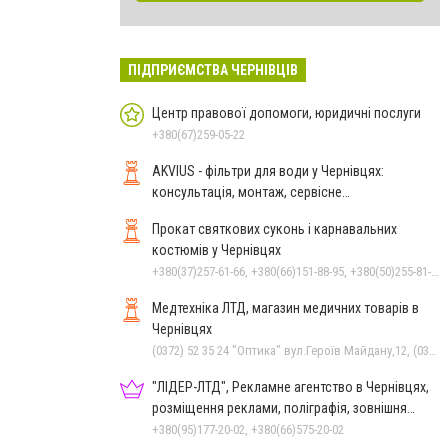
ПІДПРИЄМСТВА ЧЕРНІВЦІВ
Центр правової допомоги, юридичні послуги
+380(67)259-05-22
AKVIUS - фільтри для води у Чернівцях:
консультація, монтаж, сервісне
обслуговування
Прокат святкових суконь і карнавальних
костюмів у Чернівцях
+380(37)257-61-66, +380(66)151-88-95, +380(50)255-81-16
Медтехніка ЛТД, магазин медичних товарів в
Чернівцях
(0372) 52 35 24 "Оптика" вул.Героїв Майдану,12, (0372) 52 01 48 "Оптика" вул. Головна,29, (0372) 52 54 50 "Медтехніка" вул.Головна,16, (050) 399 21 11 торговий зал по вул.Героїв Майдану, (0372) 55-56-16
"ЛІДЕР-ЛТД", Рекламне агентство в Чернівцях,
розміщення реклами, поліграфія, зовнішня
реклама
+380(95)177-20-02, +380(66)575-20-02