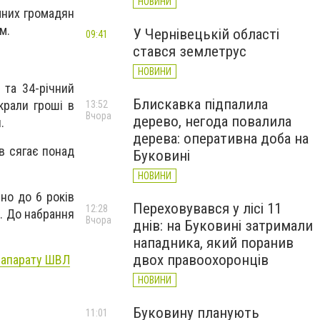
НОВИНИ
мних громадян
м.
У Чернівецькій області
09:41
стався землетрус
НОВИНИ
 та 34-річний
Блискавка підпалила
крали гроші в
13:52
Вчора
дерево, негода повалила
.
дерева: оперативна доба на
ів сягає понад
Буковині
НОВИНИ
но до 6 років
Переховувався у лісі 11
12:28
і. До набрання
Вчора
днів: на Буковині затримали
нападника, який поранив
двох правоохоронців
о апарату ШВЛ
НОВИНИ
Буковину планують
11:01