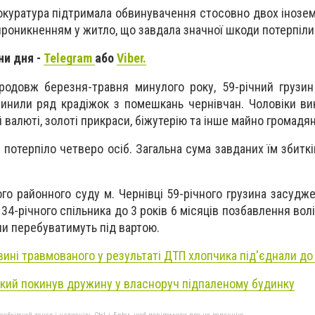
окуратура підтримала обвинувачення стосовно двох інозе
 проникненням у житло, що завдала значної шкоди потерпіли
ни дня -
Telegram
або
Viber.
родовж березня-травня минулого року, 59-річний грузин
нили ряд крадіжок з помешкань чернівчан. Чоловіки ви
й валюті, золоті прикраси, біжутерію та інше майно громадян
 потерпіло четверо осіб. Загальна сума завданих їм збитк
о районного суду м. Чернівці 59-річного грузина засудже
 34-річного спільника до 3 років 6 місяців позбавлення вол
ни перебуватимуть під вартою.
вині травмованого у результаті ДТП хлопчика під'єднали д
який покинув дружину у власноруч підпаленому будинку