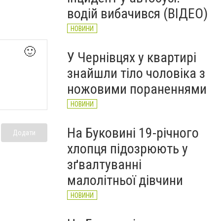
водій вибачився (ВІДЕО)
НОВИНИ
🙂
У Чернівцях у квартирі
знайшли тіло чоловіка з
ножовими пораненнями
НОВИНИ
На Буковині 19-річного
Додати
хлопця підозрюють у
зґвалтуванні
малолітньої дівчини
НОВИНИ