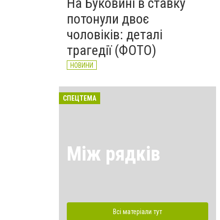
На Буковині в ставку
потонули двоє
чоловіків: деталі
трагедії (ФОТО)
НОВИНИ
СПЕЦТЕМА
Між рядків
Всі матеріали тут