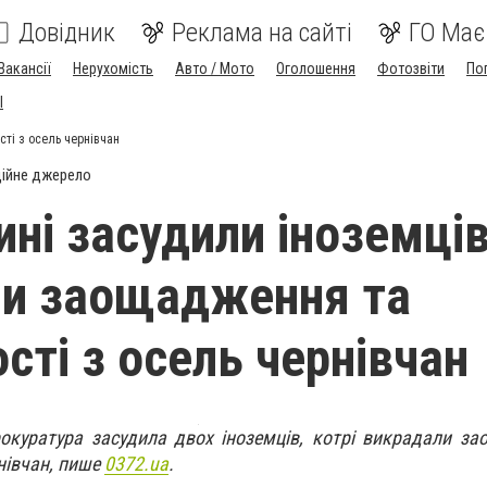
Довідник
Реклама на сайті
ГО Має
Вакансії
Нерухомість
Авто / Мото
Оголошення
Фотозвіти
По
I
ті з осель чернівчан
ійне джерело
ні засудили іноземців
ли заощадження та
сті з осель чернівчан
окуратура засудила двох іноземців, котрі викрадали з
нівчан, пише
0372.ua
.