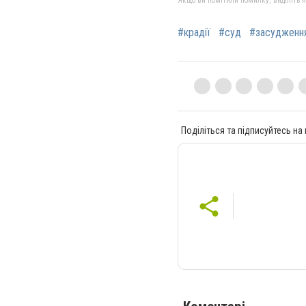
Якщо ви помітили помилку, виділіть нео
#крадії
#суд
#засудження
Поділіться та підписуйтесь на