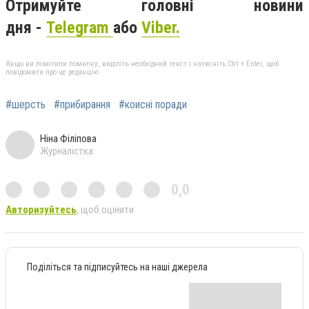
Отримуйте головні новини
дня -
Telegram
або
Viber.
Якщо ви помітили помилку, виділіть необхідний текст і натисніть Ctrl + Enter, щоб
повідомити про це редакцію
#шерсть
#прибирання
#коисні поради
Ніна Філіпова
Журналістка
0,0
Авторизуйтесь
, щоб оцінити
Поділіться та підписуйтесь на наші джерела