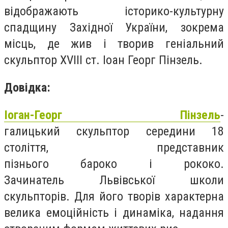
відображають історико-культурну
спадщину Західної України, зокрема
місць, де жив і творив геніальний
скульптор ХVІІІ ст. Іоан Георг Пінзель.
Довідка:
Іоган-Георг Пінзель
-
гали
цький скульптор середини 18
століття, представник
пізнього бароко і рококо.
Зачинатель Львівської школи
скульпторів. Для його творів характерна
велика емоційність і динаміка, надання