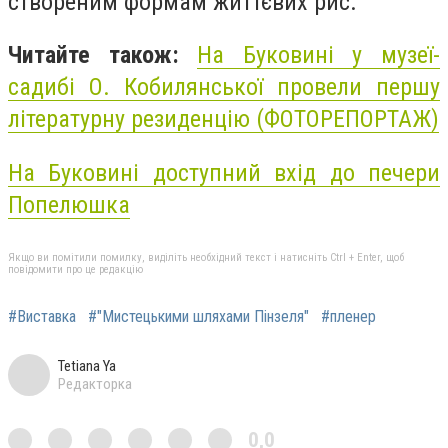
створеним формам життєвих рис.
Читайте також:
На Буковині у музеї-
садибі О. Кобилянської провели першу
літературну резиденцію (ФОТОРЕПОРТАЖ)
На Буковині доступний вхід до печери
Попелюшка
Якщо ви помітили помилку, виділіть необхідний текст і натисніть Ctrl + Enter, щоб
повідомити про це редакцію
#Виставка
#"Мистецькими шляхами Пінзеля"
#пленер
Tetiana Ya
Редакторка
0,0