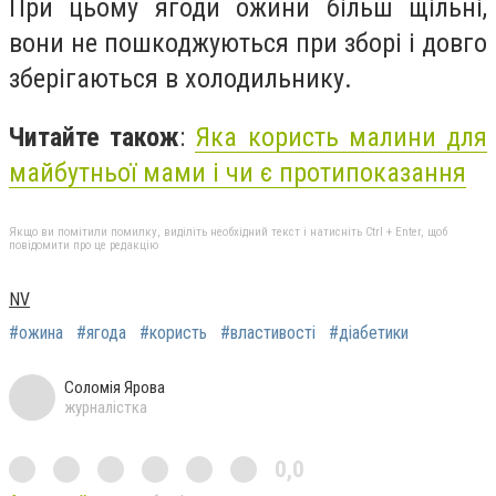
При цьому ягоди ожини більш щільні,
вони не пошкоджуються при зборі і довго
зберігаються в холодильнику.
Читайте також
:
Яка користь малини для
майбутньої мами і чи є протипоказання
Якщо ви помітили помилку, виділіть необхідний текст і натисніть Ctrl + Enter, щоб
повідомити про це редакцію
NV
#ожина
#ягода
#користь
#властивості
#діабетики
Соломія Ярова
журналістка
0,0