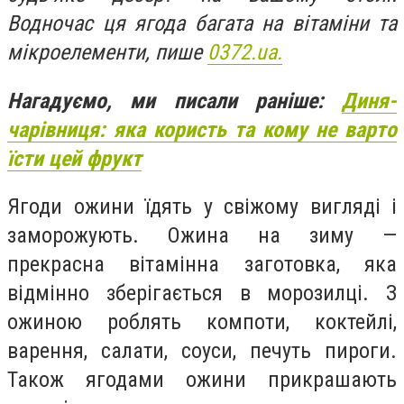
Водночас ця ягода багата на вітаміни та
мікроелементи, пише
0372.ua.
Нагадуємо, ми писали раніше:
Диня-
чарівниця: яка користь та кому не варто
їсти цей фрукт
Ягоди ожини їдять у свіжому вигляді і
заморожують. Ожина на зиму —
прекрасна вітамінна заготовка, яка
відмінно зберігається в морозилці. З
ожиною роблять компоти, коктейлі,
варення, салати, соуси, печуть пироги.
Також ягодами ожини прикрашають