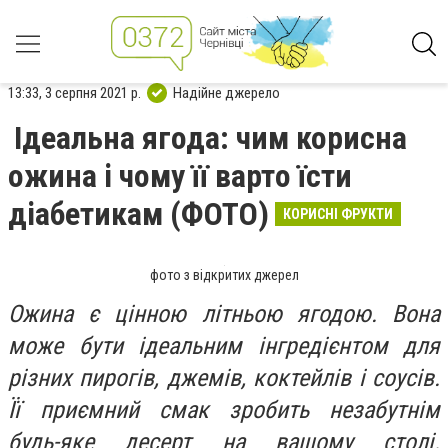
13:33, 3 серпня 2021 р.
Надійне джерело
Ідеальна ягода: чим корисна
ожина і чому її варто їсти
діабетикам (ФОТО)
КОРИСНІ ФРУКТИ
фото з відкритих джерел
Ожина є цінною літньою ягодою. Вона
може бути ідеальним інгредієнтом для
різних пирогів, джемів, коктейлів і соусів.
Її приємний смак зробить незабутнім
будь-яке десерт на вашому столі.