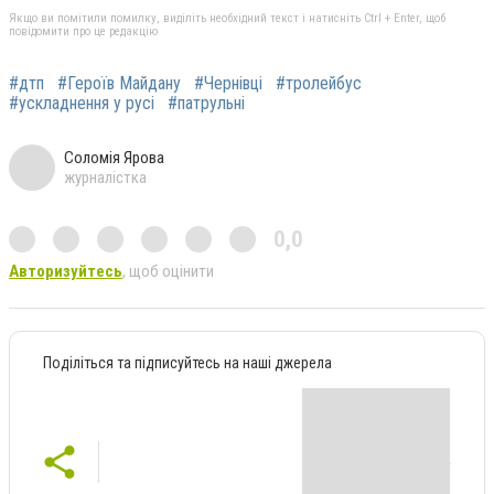
Якщо ви помітили помилку, виділіть необхідний текст і натисніть Ctrl + Enter, щоб
повідомити про це редакцію
#дтп
#Героїв Майдану
#Чернівці
#тролейбус
#ускладнення у русі
#патрульні
Соломія Ярова
журналістка
0,0
Авторизуйтесь
, щоб оцінити
Поділіться та підписуйтесь на наші джерела