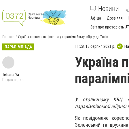
Новини
Афіша
Дозвілля
Звіт про прозорість JT
Головна
Україна провела національну паралімпійську збірну до Токіо
11:28, 13 серпня 2021 р.
На
ПАРАЛІМПІАДА
Україна 
паралімпі
Tetiana Ya
Редакторка
У столичному КВЦ «П
паралімпійської збірної
Як повідомляє кореспо
Зеленський та дружина 