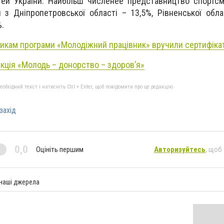
тей України. Найбільш численее представництво спортсм
и з Дніпропетровської області – 13,5%, Рівненської обла
%.
икам програми «Молодіжний працівник» вручили сертифіка
акція «Молодь – донорство – здоров’я»
бхідний текст і натисніть Ctrl + Enter, щоб повідомити про це редакцію
захід
0,0
Оцініть першим
Авторизуйтесь
, щоб
 наші джерела