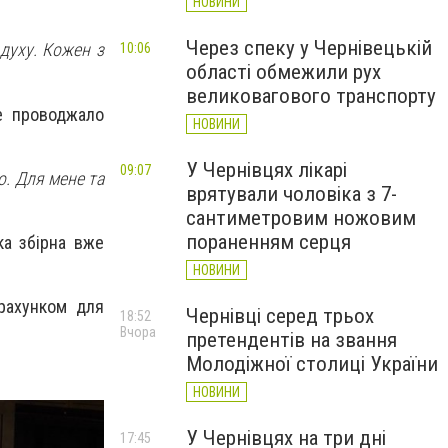
НОВИНИ
Через спеку у Чернівецькій
 духу. Кожен з
10:06
області обмежили рух
великовагового транспорту
е проводжало
НОВИНИ
У Чернівцях лікарі
09:07
о. Для мене та
врятували чоловіка з 7-
сантиметровим ножовим
пораненням серця
ка збірна вже
НОВИНИ
 рахунком для
Чернівці серед трьох
18:52
Вчора
претендентів на звання
Молодіжної столиці України
НОВИНИ
У Чернівцях на три дні
17:45