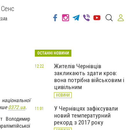
 Сенс
года
ОСТАННІ НОВИНИ
Жителів Чернівців
12:22
закликають здати кров:
вона потрібна військовим і
цивільним
НОВИНИ
аціональної
пише
0372.ua
.
У Чернівцях зафіксували
11:01
новий температурний
нт Володимир
рекорд з 2017 року
ралімпійської