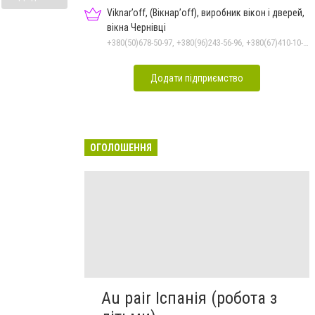
Viknar’off, (Вікнар’off), виробник вікон і дверей,
вікна Чернівці
+380(50)678-50-97, +380(96)243-56-96, +380(67)410-10-74, +380(50)410-10-78
Додати підприємство
ОГОЛОШЕННЯ
Au pair Іспанія (робота з