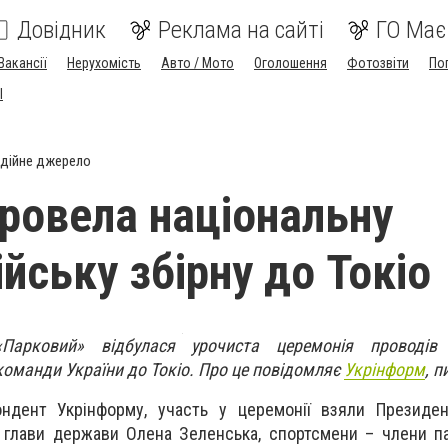
Довідник
Реклама на сайті
ГО Має
Вакансії
Нерухомість
Авто / Мото
Оголошення
Фотозвіти
По
I
дійне джерело
провела національну
йську збірну до Токіо
арковий» відбулася урочиста церемонія проводів н
 команди України до Токіо. Про це повідомляє
Укрінформ
, 
ндент Укрінформу, участь у церемонії взяли Президе
глави держави Олена Зеленська, спортсмени – члени па