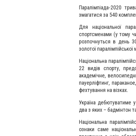
Паралімпіада-2020 три
змагатися за 540 комплек
Для національної пара
спортсменами (у тому чис
розпочнуться в день 30
золотої паралімпійської
Національна паралімпійс
22 видів спорту, предс
академічне, велосипедни
пауерліфтинг, параканое
фехтування на візках.
Україна дебютуватиме у 
два з яких – бадмінтон 
Національна паралімпій
ознаки саме національ