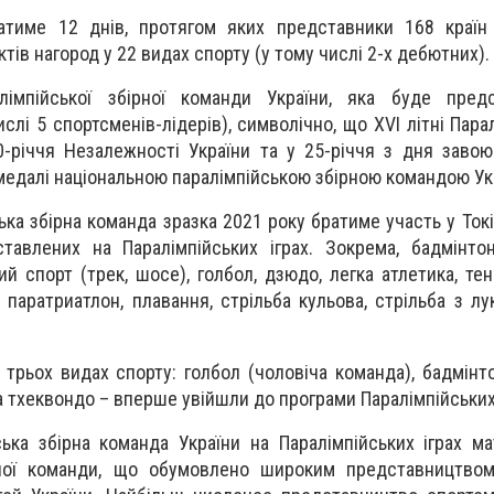
ватиме 12 днів, протягом яких представники 168 країн
тів нагород у 22 видах спорту (у тому числі 2-х дебютних).
лімпійської збірної команди України, яка буде пред
лі 5 спортсменів-лідерів), символічно, що XVI літні Парал
-річчя Незалежності України та у 25-річчя з дня заво
 медалі національною паралімпійською збірною командою Ук
ька збірна команда зразка 2021 року братиме участь у Токі
тавлених на Паралімпійських іграх. Зокрема, бадмінто
й спорт (трек, шосе), голбол, дзюдо, легка атлетика, тен
, паратриатлон, плавання, стрільба кульова, стрільба з лу
трьох видах спорту: голбол (чоловіча команда), бадмінто
та тхеквондо – вперше увійшли до програми Паралімпійських 
ська збірна команда України на Паралімпійських іграх м
ної команди, що обумовлено широким представництвом