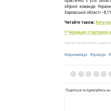
практично з усіх облас
збірної команди Україн
Харківської області –8,1
Читайте також:
Випускн
У Чернівцях стартувала 
Якщо ви помітили помилку, виділіть нео
#паралімпіада
#проводи
#
Поділіться та підписуйтесь на