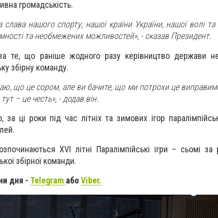
тивна громадськість.
а слава нашого спорту, нашої країни України, нашої волі та
мності та необмежених можливостей», - сказав Президент.
за те, що раніше жодного разу керівництво держави н
ку збірну команду.
жаю, що це сором, але ви бачите, що ми потрохи це виправим
ут – це честь», - додав він.
 за ці роки під час літніх та зимових ігор паралімпійсь
лей.
зпочинаються XVІ літні Паралімпійські ігри – сьомі за
ької збірної команди.
ни дня -
Telegram
або
Viber.