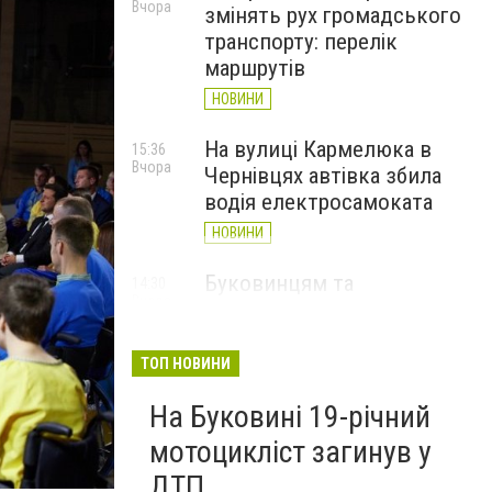
Вчора
змінять рух громадського
транспорту: перелік
маршрутів
НОВИНИ
На вулиці Кармелюка в
15:36
Вчора
Чернівцях автівка збила
водія електросамоката
НОВИНИ
Буковинцям та
14:30
Вчора
переселенцям виплатять
112 тисяч гривень
матеріальної допомоги
ТОП НОВИНИ
НОВИНИ
На Буковині 19-річний
мотоцикліст загинув у
ДТП