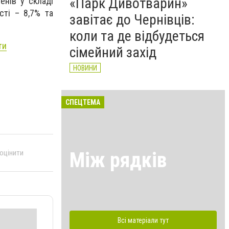
«Парк Дивотварин»
енів у складі
сті – 8,7% та
завітає до Чернівців:
коли та де відбудеться
ти
сімейний захід
НОВИНИ
СПЕЦТЕМА
Між рядків
 оцінити
Всі матеріали тут