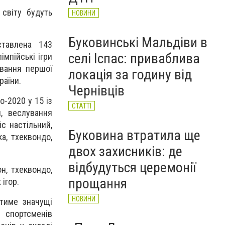
 світу будуть
НОВИНИ
Буковинські Мальдіви в
ставлена 143
селі Іспас: приваблива
імпійські ігри
ювання першої
локація за годину від
раїни.
Чернівців
о-2020 у 15 із
СТАТТІ
н, веслування
іс настільний,
Буковина втратила ще
ка, тхеквондо,
двох захисників: де
відбудуться церемонії
н, тхеквондо,
прощання
ігор.
НОВИНИ
атиме значущі
 спортсменів