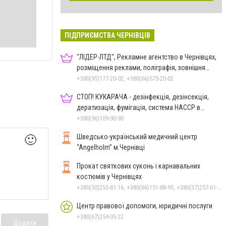
ПІДПРИЄМСТВА ЧЕРНІВЦІВ
"ЛІДЕР-ЛТД", Рекламне агентство в Чернівцях,
розміщення реклами, поліграфія, зовнішня
реклама
+380(95)177-20-02, +380(66)575-20-02
СТОП! КУКАРАЧА - дезінфекція, дезінсекція,
дератизація, фумігація, система HACCP в
Чернівцях
+380(96)109-90-90
Шведсько-український медичний центр
🙂
“Angelholm” м.Чернівці
Прокат святкових суконь і карнавальних
костюмів у Чернівцях
+380(50)255-81-16, +380(66)151-88-95, +380(37)257-61-66
Центр правової допомоги, юридичні послуги
+380(67)259-05-22
Додати