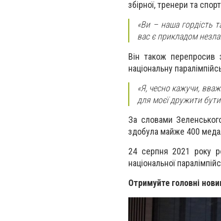
збірної, тренери та спор
«Ви – наша гордість т
вас є прикладом незла
Він також перепросив 
національну паралімпійсь
«Я, чесно кажучи, вва
для моєї дружити бути т
За словами Зеленського,
здобула майже 400 меда
24 серпня 2021 року ро
національної паралімпійс
Отримуйте головні нови