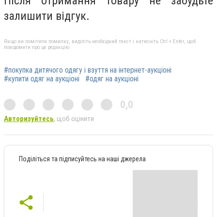
Після отримання товару не забудьте
залишити відгук.
Якщо ви помітили помилку, виділіть необхідний текст і натисніть Ctrl + Enter, щоб
повідомити про це редакцію
#покупка дитячого одягу і взуття на інтернет-аукціоні
#купити одяг на аукціоні
#одяг на аукціоні
0,0
Авторизуйтесь
, щоб оцінити
Поділіться та підписуйтесь на наші джерела