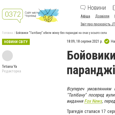
Новини
Афіша
Дозвілля
Звіт про прозорість JT
Головна
Бойовики "Талібану" вбили жінку без паранджі на очах у всього села
18:09, 18 серпня 2021 р.
На
НОВИНИ СВІТУ
Бойовики
паранджі
Tetiana Ya
Редакторка
Всупереч умовлянням п
"Талібану" посеред вул
видання
Fox News
, пере
Трагедія сталася 17 сер