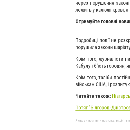
через порушення законі
лежить у калюжі крові, а
Отримуйте головні нови
Подробиці події не роз
порушила закони шаріату
Крім того, журналісти 
Кабулу і б'ють городян, 
Крім того, таліби пості
військам США, і розпитую
Читайте також:
Ніагарс
Потяг "Білгород-Дністро
Якщо ви помітили помилку, виділіть нео