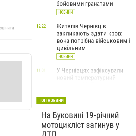
бойовими гранатами
НОВИНИ
Жителів Чернівців
12:22
 оцінити
закликають здати кров:
вона потрібна військовим і
цивільним
НОВИНИ
У Чернівцях зафіксували
11:01
новий температурний
рекорд з 2017 року
НОВИНИ
ТОП НОВИНИ
Через спеку у Чернівецькій
10:06
На Буковині 19-річний
області обмежили рух
великовагового транспорту
мотоцикліст загинув у
НОВИНИ
ДТП