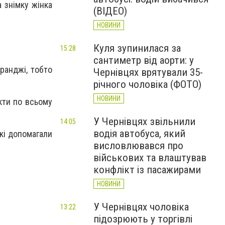
 знімку жінка
(ВІДЕО)
НОВИНИ
Куля зупинилася за
15:28
сантиметр від аорти: у
ранджі, тобто
Чернівцях врятували 35-
річного чоловіка (ФОТО)
НОВИНИ
кти по всьому
У Чернівцях звільнили
14:05
водія автобуса, який
які допомагали
висловлювався про
військових та влаштував
конфлікт із пасажирами
НОВИНИ
У Чернівцях чоловіка
13:22
підозрюють у торгівлі