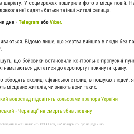
в шаріату. У соцмережах поширили фото з місця подій. На
 довкола неї сидять батьки та інші жителі селища.
ни дня -
Telegram
або
Viber.
криваються. Відомо лише, що жертва вийшла в люди без па
.
пишуть, що бойовики встановили контрольно-пропускні пун
які намагаються дістатися до аеропорту і покинути країну.
йно обходять околиці афганської столиці в пошуках людей, 
ть місцевих жителів, чи знають вони таких.
ький водоспад підсвітять кольорами прапора України
вський - Чернівці" на смерть збив людину
бхідний текст і натисніть Ctrl + Enter, щоб повідомити про це редакцію