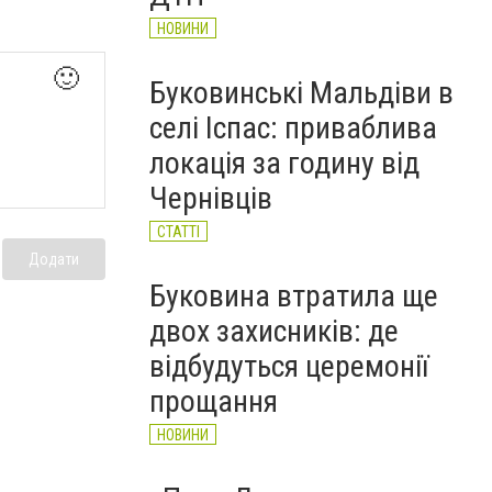
НОВИНИ
🙂
Буковинські Мальдіви в
селі Іспас: приваблива
локація за годину від
Чернівців
СТАТТІ
Додати
Буковина втратила ще
двох захисників: де
відбудуться церемонії
прощання
НОВИНИ