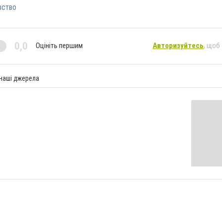
вство
0,0
Оцініть першим
Авторизуйтесь
, щоб
 наші джерела