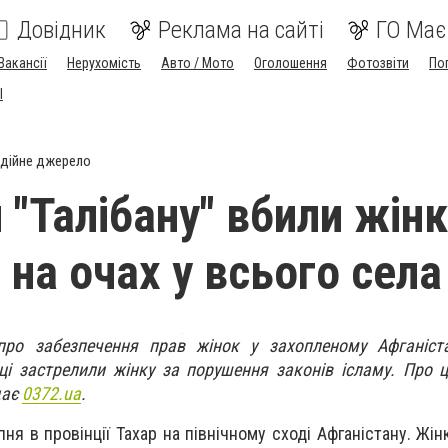
Довідник
Реклама на сайті
ГО Має
Вакансії
Нерухомість
Авто / Мото
Оголошення
Фотозвіти
По
I
дійне джерело
 "Талібану" вбили жінк
 на очах у всього села
ро забезпечення прав жінок у захопленому Афганіста
иці застрелили жінку за порушення законів ісламу. Про 
дає
0372.ua
.
пня в провінції Тахар на північному сході Афганістану. Жі