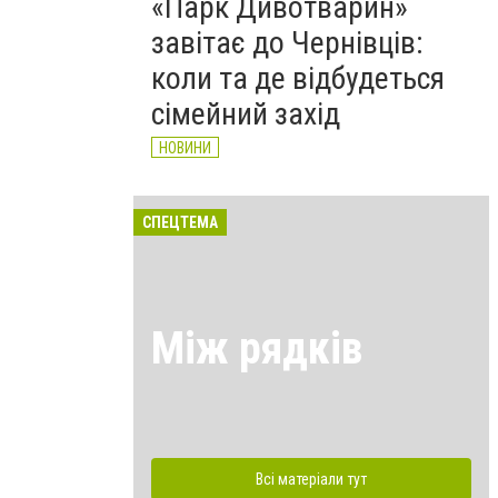
«Парк Дивотварин»
завітає до Чернівців:
коли та де відбудеться
сімейний захід
НОВИНИ
СПЕЦТЕМА
Між рядків
Всі матеріали тут