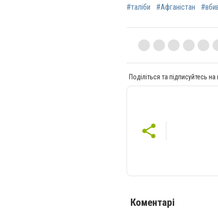
#таліби
#Афганістан
#вби
Поділіться та підписуйтесь на
Коментарі