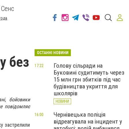
 Сенс
года
ОСТАННІ НОВИНИ
у без
Голову сільради на
17:22
Буковині судитимуть через
15 млн грн збитків під час
будівництва укриття для
школярів
ні, бойовики
НОВИНИ
це повідомляє
Чернівецька поліція
16:00
відреагувала на інцидент у
нку застрелили
автобусі: водій вибачився