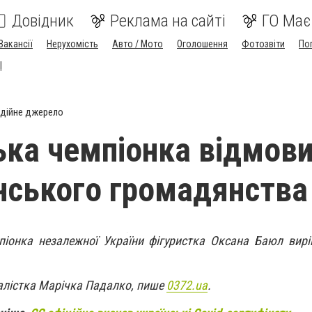
Довідник
Реклама на сайті
ГО Має
Вакансії
Нерухомість
Авто / Мото
Оголошення
Фотозвіти
По
I
дійне джерело
ька чемпіонка відмов
їнського громадянства
піонка незалежної України фігуристка Оксана Баюл вир
алістка Марічка Падалко, пише
0372.ua
.