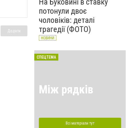
На Буковині в ставку
потонули двоє
чоловіків: деталі
трагедії (ФОТО)
Додати
НОВИНИ
СПЕЦТЕМА
Між рядків
Всі матеріали тут