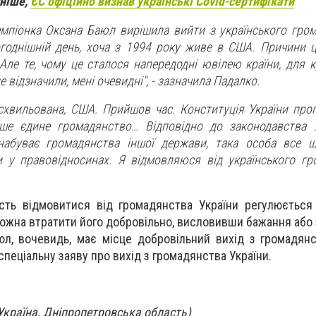
аніше,
ЄС офіційно визнав українські Covid-сертифікати
емпіонка Оксана Баюл вирішила вийти з українського гром
огоднішній день, хоча з 1994 року живе в США. Причини ц
. Але те, чому це сталося напередодні ювілею країни, для 
е відзначили, мені очевидні", - зазначила Падалко.
схвильована, США. Прийшов час. Конституція України про
ише єдине громадянство… Відповідно до законодавства 
набуває громадянства іншої держави, така особа все щ
 у правовідносинах. Я відмовляюся від українського гро
сть відмовитися від громадянства України регулюється
ожна втратити його добровільно, висловивши бажання або з
л, вочевидь, має місце добровільний вихід з громадянс
 спеціальну заяву про вихід з громадянства України.
Україна, Дніпропетровська область)