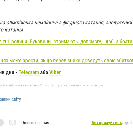
а олімпійська чемпіонка з фігурного катання, заслужений
го катання
дітні родини Буковини отримають допомогу, щоб зібрат
івцях може зрости, якщо перевізники доведуть свою збитко
ни дня -
Telegram
або
Viber.
бхідний текст і натисніть Ctrl + Enter, щоб повідомити про це редакцію
овини світу
0,0
Оцініть першим
Авторизуйтесь
, щоб