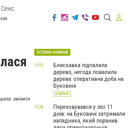
 Сенс
года
ОСТАННІ НОВИНИ
илася
Блискавка підпалила
13:52
дерево, негода повалила
дерева: оперативна доба на
Буковині
НОВИНИ
ішила змінити
Переховувався у лісі 11
12:28
днів: на Буковині затримали
нападника, який поранив
двох правоохоронців