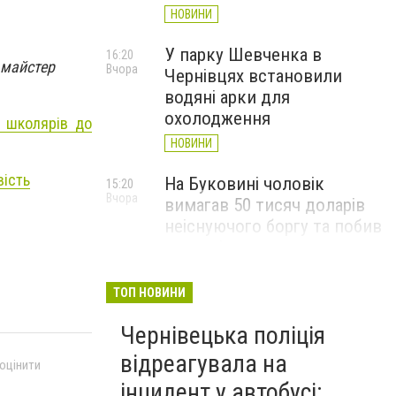
НОВИНИ
У парку Шевченка в
16:20
 майстер
Вчора
Чернівцях встановили
водяні арки для
охолодження
и школярів до
НОВИНИ
вість
На Буковині чоловік
15:20
Вчора
вимагав 50 тисяч доларів
неіснуючого боргу та побив
потерпілого
НОВИНИ
ТОП НОВИНИ
Пожежа від блискавки,
14:29
Вчора
Чернівецька поліція
повалене дерево і
порятунок собаки: як
відреагувала на
 оцінити
минула доба для
інцидент у автобусі: