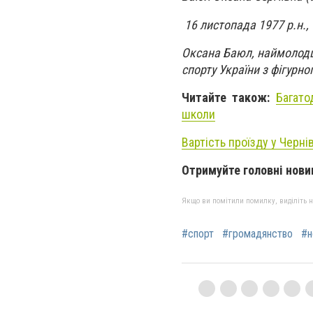
16 листопада 1977 р.н.,
Оксана Баюл, наймолодш
спорту України з фігурно
Читайте також:
Багато
школи
Вартість проїзду у Черн
Отримуйте головні нови
Якщо ви помітили помилку, виділіть нео
#спорт
#громадянство
#н