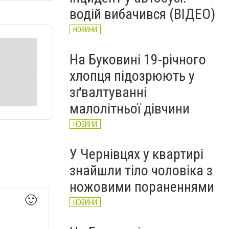
рятувальників Буковини
водій вибачився (ВІДЕО)
НОВИНИ
НОВИНИ
На Буковині 19-річного
хлопця підозрюють у
зґвалтуванні
малолітньої дівчини
НОВИНИ
У Чернівцях у квартирі
знайшли тіло чоловіка з
ножовими пораненнями
🙂
НОВИНИ