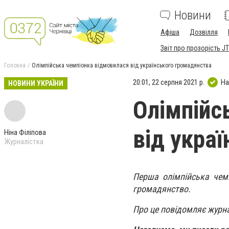
Новини
Афіша
Дозвілля
Звіт про прозорість JT
Головна
Олімпійська чемпіонка відмовилася від українського громадянства
20:01, 22 серпня 2021 р.
На
НОВИНИ УКРАЇНИ
Олімпійс
від укра
Ніна Філіпова
Журналістка
Перша олімпійська чем
громадянство.
Про це повідомляє журн