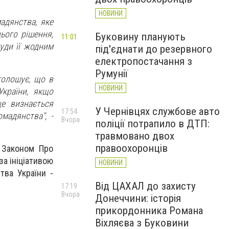
НОВИНИ
адянства, яке
ього рішення,
Буковину планують
11:01
куди її жодним
під'єднати до резервного
електропостачання з
Румунії
голошує, що в
НОВИНИ
України, якщо
е визнається
У Чернівцях службове авто
17:54
мадянства", -
Вчора
поліції потрапило в ДТП:
травмовано двох
правоохоронців
 Законом Про
а ініціативою
НОВИНИ
тва України -
Від ЦАХАЛ до захисту
17:19
Вчора
Донеччини: історія
прикордонника Романа
Віхляєва з Буковини