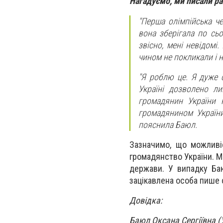
Нагадуємо, ми писали р
"Перша олімпійська ч
вона зберігала по сь
звісно, мені невідомі
чином не покликали і н
"Я роблю це. Я дуже 
Україні дозволено л
громадянин України 
громадянином України
пояснила Баюл.
Зазначимо, що можливі
громадянство України. М
держави. У випадку Баю
зацікавлена ​​особа пише
Довідка:
Баюл Оксана Сергіївна (