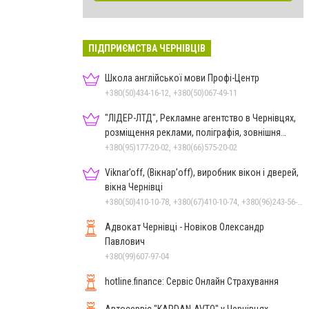
ПІДПРИЄМСТВА ЧЕРНІВЦІВ
Школа англійської мови Профі-Центр
+380(50)434-16-12, +380(50)067-49-11
"ЛІДЕР-ЛТД", Рекламне агентство в Чернівцях,
розміщення реклами, поліграфія, зовнішня
реклама
+380(95)177-20-02, +380(66)575-20-02
Viknar’off, (Вікнар’off), виробник вікон і дверей,
вікна Чернівці
+380(50)410-10-78, +380(67)410-10-74, +380(96)243-56-96, +380(50)678-50-97
Адвокат Чернівці - Новіков Олександр
Павлович
+380(99)607-97-04
hotline.finance: Сервіс Онлайн Страхування
Автосервіс "KARDAN-AVTO" у Чернівцях