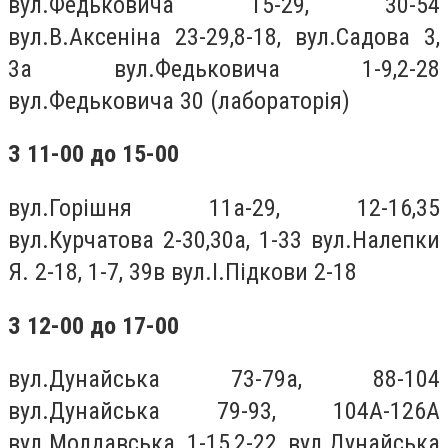
вул.Федьковича 15-29, 30-54
вул.В.Аксеніна 23-29,8-18, вул.Садова 3,
3а вул.Федьковича 1-9,2-28
вул.Федьковича 30 (лабораторія)
З
11
-00 до
15
-00
вул.Горішня 11а-29, 12-16,35
вул.Курчатова 2-30,30а, 1-33 вул.Налепки
Я. 2-18, 1-7, 39в вул.І.Підкови 2-18
З
12
-00 до
17
-00
вул.Дунайська 73-79а, 88-104
вул.Дунайська 79-93, 104А-126А
вул.Молдавська 1-15,2-22 вул.Дунайська