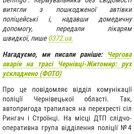
Berlingo". Кермувальника без свідомості
витягли з пошкодженої автівки
поліцейські і, надавши домедичну
допомогу, передали лікарям
швидкої, пише
0372.ua.
Нагадуємо, ми писали раніше:
Чергова
аварія на трасі Чернівці-Житомир: рух
ускладнено (ФОТО)
Про це повідомляє відділ комунікації
поліції Чернівецької області. Так,
автопригода трапилася на перехресті сіл
Рингач і Строїнці. На місці ДТП слідчо-
оперативна група відділення поліції №4