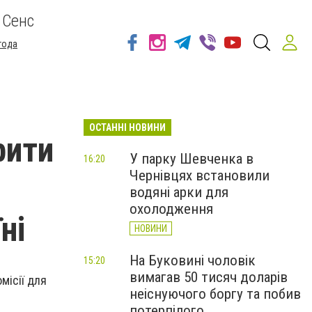
 Сенс
года
ОСТАННІ НОВИНИ
рити
У парку Шевченка в
16:20
Чернівцях встановили
водяні арки для
охолодження
ні
НОВИНИ
На Буковині чоловік
15:20
вимагав 50 тисяч доларів
місії для
неіснуючого боргу та побив
потерпілого