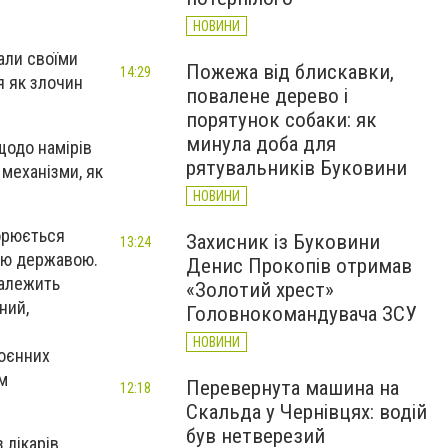
НОВИНИ
вали своїми
Пожежа від блискавки,
14:29
я як злочин
повалене дерево і
порятунок собаки: як
минула доба для
щодо намірів
рятувальників Буковини
 механізми, як
НОВИНИ
ворюється
Захисник із Буковини
13:24
кою державою.
Денис Прокопів отримав
залежить
«Золотий хрест»
ний,
Головнокомандувача ЗСУ
НОВИНИ
воєнних
им
Перевернута машина на
12:18
Скальда у Чернівцях: водій
був нетверезий
лікарів,