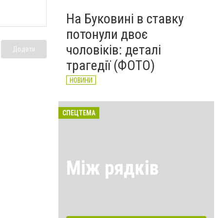
На Буковині в ставку
потонули двоє
чоловіків: деталі
Додати
трагедії (ФОТО)
НОВИНИ
СПЕЦТЕМА
Між рядків