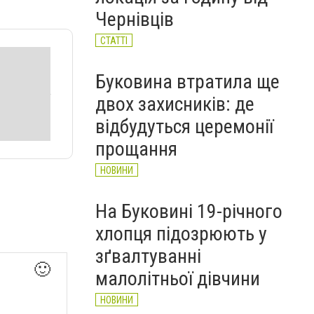
чоловіків
Чернівців
НОВИНИ
СТАТТІ
Буковина втратила ще
двох захисників: де
відбудуться церемонії
прощання
НОВИНИ
На Буковині 19-річного
хлопця підозрюють у
зґвалтуванні
🙂
малолітньої дівчини
НОВИНИ