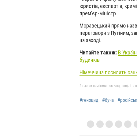
юристів, експертів, крим
прем’єр-міністр.
Моравецький прямо назва
переговори з Путіним, з
на заході.
Читайте також:
В Украї
будинків
Німеччина посилить санкц
Якщо ви помітили помилку, виділіть нео
#геноцид
#буча
#російськ