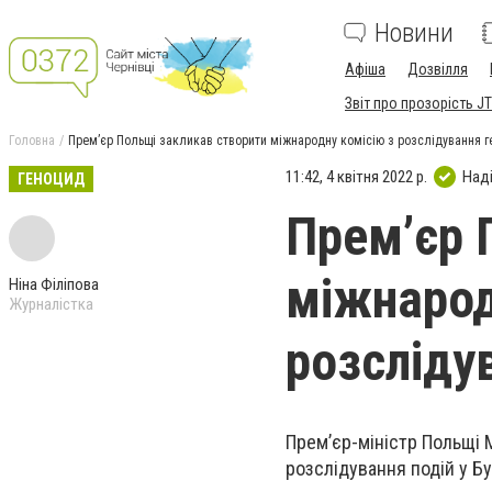
Новини
Афіша
Дозвілля
Звіт про прозорість JT
Головна
Прем’єр Польщі закликав створити міжнародну комісію з розслідування ге
11:42, 4 квітня 2022 р.
Над
ГЕНОЦИД
Прем’єр 
міжнарод
Ніна Філіпова
Журналістка
розсліду
Прем’єр-міністр Польщі 
розслідування подій у Бу