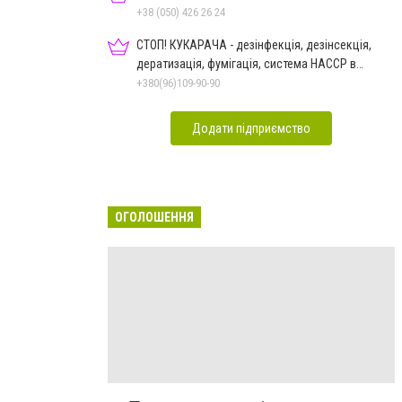
+38 (050) 426 26 24
СТОП! КУКАРАЧА - дезінфекція, дезінсекція,
дератизація, фумігація, система HACCP в
Чернівцях
+380(96)109-90-90
Додати підприємство
ОГОЛОШЕННЯ