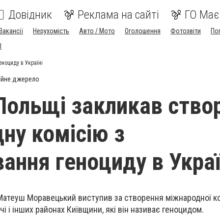
Довідник
Реклама на сайті
ГО Має
Вакансії
Нерухомість
Авто / Мото
Оголошення
Фотозвіти
По
I
ноциду в Україні
ійне джерело
Польщі закликав ство
ну комісію з
вання геноциду в Украї
Матеуш Моравецький виступив за створення міжнародної ко
чі і інших районах Київщини, які він називає геноцидом.