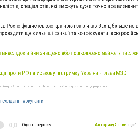
іналістів, спеціалістів, які зможуть дуже точно все визначит
в Росію фашистською країною і закликав Захід більше не 
апровадити ще сильніші санкції та конфіскувати всю російс
ні внаслідок війни знищено або пошкоджено майже 7 тис. ж
ії проти РФ і військову підтримку України - глава МЗС
бхідний текст і натисніть Ctrl + Enter, щоб повідомити про це редакцію
і солдати
#окупанти
0,0
Оцініть першим
Авторизуйтесь
, щоб