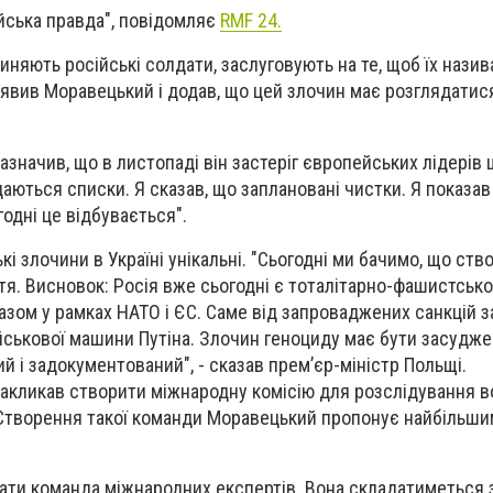
йська правда", повідомляє
RMF 24.
чиняють російські солдати, заслуговують на те, щоб їх нази
заявив Моравецький і додав, що цей злочин має розглядатис
азначив, що в листопаді він застеріг європейських лідерів 
адаються списки. Я сказав, що заплановані чистки. Я показав
одні це відбувається".
кі злочини в Україні унікальні. "Сьогодні ми бачимо, що ст
ття. Висновок: Росія вже сьогодні є тоталітарно-фашистсь
разом у рамках НАТО і ЄС. Саме від запроваджених санкцій 
йськової машини Путіна. Злочин геноциду має бути засудже
 і задокументований", - сказав прем’єр-міністр Польщі.
закликав створити міжнародну комісію для розслідування 
і. Створення такої команди Моравецький пропонує найбільш
.
хати команда міжнародних експертів. Вона складатиметься з 