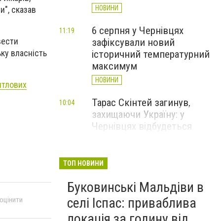
НОВИНИ
и", сказав
6 серпня у Чернівцях
11:19
вести
зафіксували новий
ьку власність
історичний температурний
максимум
НОВИНИ
итлових
Тарас Скінтей загинув,
10:04
захищаючи Україну: у
Чернівцях відбудеться
прощання
НОВИНИ
ТОП НОВИНИ
До 14 тисяч доларів за
09:06
Буковинські Мальдіви в
втечу: на Буковині
затримали організатора
селі Іспас: приваблива
 оцінити
схеми переправлення
локація за годину від