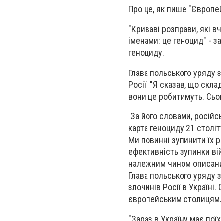
Про це, як пише "Європе
"Криваві розправи, які в
іменами: це геноцид" - 
геноциду.
Глава польського уряду з
Росії: "Я сказав, що скл
вони це робитимуть. Сьог
За його словами, російсь
карта геноциду 21 столі
Ми повинні зупинити їх 
ефективність зупинки ві
належним чином описаний
Глава польського уряду 
злочинів Росії в Україн
європейським столицям
"Зараз в Україну має пої