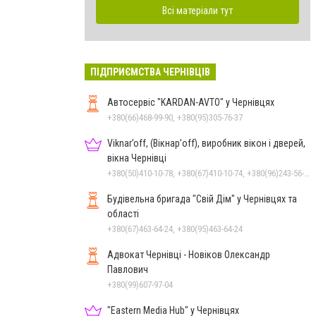
Всі матеріали тут
ПІДПРИЄМСТВА ЧЕРНІВЦІВ
Автосервіс "KARDAN-AVTO" у Чернівцях
+380(66)468-99-90, +380(95)305-76-37
Viknar’off, (Вікнар’off), виробник вікон і дверей,
вікна Чернівці
+380(50)410-10-78, +380(67)410-10-74, +380(96)243-56-96, +380(50)678-50-97
Будівельна бригада "Свій Дім" у Чернівцях та
області
+380(67)463-64-24, +380(95)463-64-24
Адвокат Чернівці - Новіков Олександр
Павлович
+380(99)607-97-04
"Eastern Media Hub" у Чернівцях