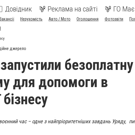
Довідник
Реклама на сайті
ГО Має
Вакансії
Нерухомість
Авто / Мото
Оголошення
Фотозвіти
По
I
есу
дійне джерело
і запустили безоплатну
у для допомоги в
 бізнесу
воєнний час – одне з найпріоритетніших завдань Уряду, п