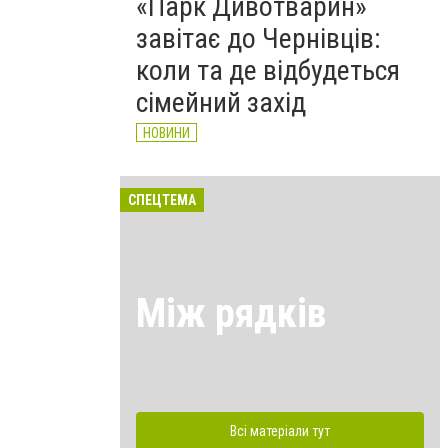
«Парк Дивотварин»
завітає до Чернівців:
коли та де відбудеться
сімейний захід
НОВИНИ
СПЕЦТЕМА
Між рядків
Всі матеріали тут