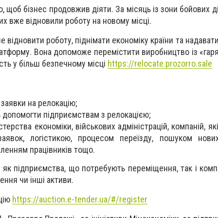
, щоб бізнес продовжив діяти. За місяць із зони бойових 
них вже відновили роботу на новому місці.
 відновити роботу, піднімати економіку країни та надавати
атформу. Вона допоможе перемістити виробництво із «гаря
сть у більш безпечному місці
https://relocate.prozorro.sale
 заявки на релокацію;
ть допомогти підприємствам з релокацією;
стерства економіки, військових адміністрацій, компаній, я
аявок, логістикою, процесом переїзду, пошуком нови
ленням працівників тощо.
як підприємства, що потребують переміщення, так і компан
ення чи інші активи.
ацію
https://auction.e-tender.ua/#/register