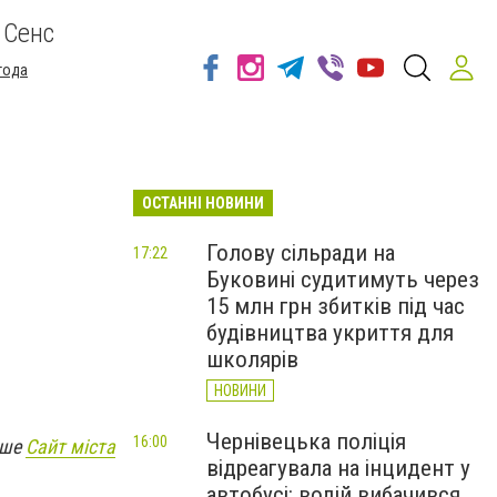
 Сенс
года
ОСТАННІ НОВИНИ
Голову сільради на
17:22
Буковині судитимуть через
15 млн грн збитків під час
будівництва укриття для
школярів
НОВИНИ
Чернівецька поліція
16:00
ише
Сайт міста
відреагувала на інцидент у
автобусі: водій вибачився