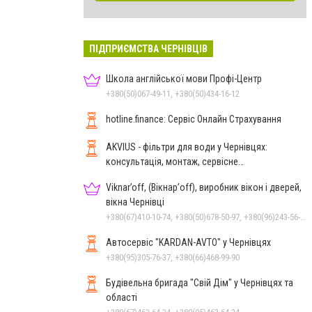
ПІДПРИЄМСТВА ЧЕРНІВЦІВ
Школа англійської мови Профі-Центр
+380(50)067-49-11, +380(50)434-16-12
hotline.finance: Сервіс Онлайн Страхування
AKVIUS - фільтри для води у Чернівцях:
консультація, монтаж, сервісне
обслуговування
Viknar’off, (Вікнар’off), виробник вікон і дверей,
вікна Чернівці
+380(67)410-10-74, +380(50)678-50-97, +380(96)243-56-96, +380(50)410-10-78
Автосервіс "KARDAN-AVTO" у Чернівцях
+380(95)305-76-37, +380(66)468-99-90
Будівельна бригада "Свій Дім" у Чернівцях та
області