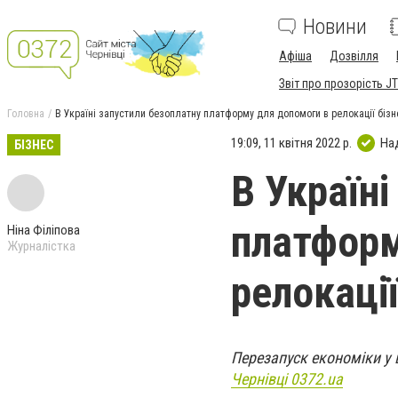
Новини
Афіша
Дозвілля
Звіт про прозорість JT
Головна
В Україні запустили безоплатну платформу для допомоги в релокації бізн
19:09, 11 квітня 2022 р.
На
БІЗНЕС
В Україн
платформ
Ніна Філіпова
Журналістка
релокації
Перезапуск економіки у 
Чернівці 0372.ua