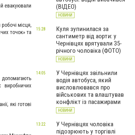
дій евакуювали
(ВІДЕО)
НОВИНИ
 робочі місця,
Куля зупинилася за
15:28
чих точок» та
сантиметр від аорти: у
Чернівцях врятували 35-
річного чоловіка (ФОТО)
НОВИНИ
У Чернівцях звільнили
14:05
кі допомагають
водія автобуса, який
х виробничих
висловлювався про
військових та влаштував
конфлікт із пасажирами
ії, які готові
НОВИНИ
У Чернівцях чоловіка
13:22
підозрюють у торгівлі