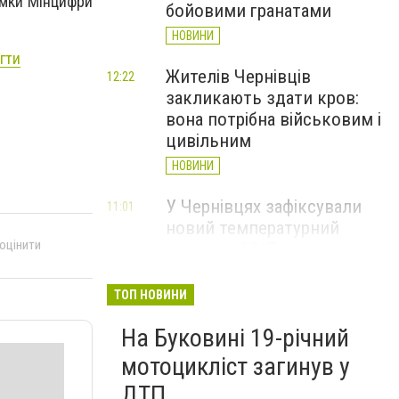
имки Мінцифри
бойовими гранатами
НОВИНИ
гти
Жителів Чернівців
12:22
закликають здати кров:
вона потрібна військовим і
цивільним
НОВИНИ
У Чернівцях зафіксували
11:01
новий температурний
 оцінити
рекорд з 2017 року
НОВИНИ
ТОП НОВИНИ
Через спеку у Чернівецькій
10:06
На Буковині 19-річний
області обмежили рух
великовагового транспорту
мотоцикліст загинув у
НОВИНИ
ДТП