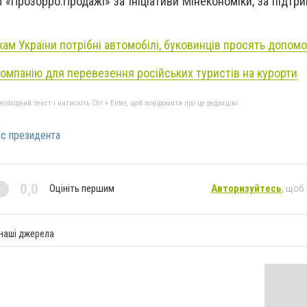
«Прозорро.Продажі» за ініціативи Мінекономіки, за підтр
ам України потрібні автомобілі, буковинців просять допомо
омпанію для перевезення російських туристів на курорти
бхідний текст і натисніть Ctrl + Enter, щоб повідомити про це редакцію
іс президента
0,0
Оцініть першим
Авторизуйтесь
, щоб
 наші джерела