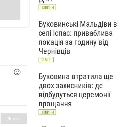
НОВИНИ
Буковинські Мальдіви в
селі Іспас: приваблива
локація за годину від
Чернівців
СТАТТІ
🙂
Буковина втратила ще
двох захисників: де
відбудуться церемонії
прощання
НОВИНИ
Додати