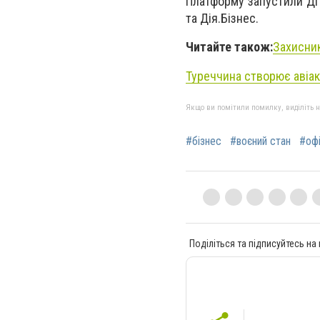
Платформу запустили ДП 
та Дія.Бізнес.
Читайте також:
Захисник
Туреччина створює авіак
Якщо ви помітили помилку, виділіть нео
#бізнес
#воєний стан
#оф
Поділіться та підписуйтесь на