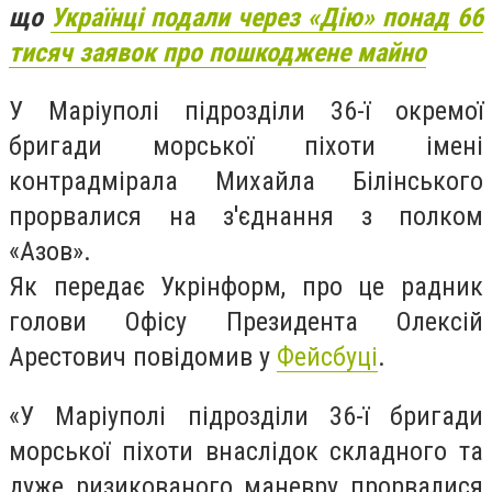
що
Українці подали через «Дію» понад 66
тисяч заявок про пошкоджене майно
У Маріуполі підрозділи 36-ї окремої
бригади морської піхоти імені
контрадмірала Михайла Білінського
прорвалися на з'єднання з полком
«Азов».
Як передає Укрінформ, про це радник
голови Офісу Президента Олексій
Арестович повідомив у
Фейсбуці
.
«У Маріуполі підрозділи 36-ї бригади
морської піхоти внаслідок складного та
дуже ризикованого маневру прорвалися