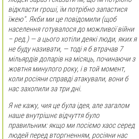
відкласти гроші, їм потрібно запастися
їжею". Якби ми це повідомили (щоб
населення готувалося до можливої війни
– ред.) — а цього хотіли деякі люди, яких я
не буду називати, — тоді я б втрачав 7
мільярдів доларів на місяць, починаючи з
жовтня минулого року, і в той момент,
коли росіяни справді атакували, вони б
нас захопили за три дні.
Я не кажу, чия це була ідея, але загалом
наше внутрішнє відчуття було
правильним: якщо ми посіємо хаос серед
людей перед вторгненням, росіяни нас