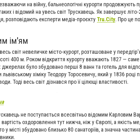
езважаючи на війну, бальнеологічні курорти продовжують п
аких і відомий на увесь світ Трускавець. Як завершує літо
я, розповідають експерти медіа-проєкту
Tru.City
.
Про це п
им ім'ям
весь світ невеличке місто-курорт, розташоване у передгір'
соті 400 м. Роком відкриття курорту вважають 1827 — саме 
х джерелах було збудовано перші 8 ванн та готель для від
и львівському хіміку Теодору Торосевичу, який у 1836 році 
води. Тоді весь світ дізнався про її цілющі властивості.
ua
ускавець не поступається всесвітньо відомим Карловим Вар
вартість оздоровлення тут нижча, ніж у Європі, а якість м
го у місті збудовано близько 80 санаторіїв, а значна части
вники.