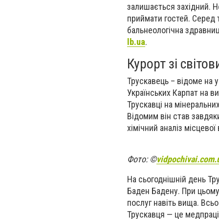
залишається західний. Н
приймати гостей. Серед т
бальнеологічна здравниц
lb.ua
.
Курорт зі світов
Трускавець – відоме на у
Українських Карпат на ви
Трускавці на мінеральни
Відомим він став завдяк
хімічний аналіз місцевої 
Фото: ©
vidpochivai.com.
На сьогоднішній день Тр
Баден Бадену. При цьому 
послуг навіть вища. Всьо
Трускавця — це медпраці