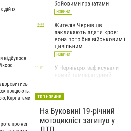
бойовими гранатами
 дій їх
НОВИНИ
Жителів Чернівців
12:22
закликають здати кров:
вона потрібна військовим і
цивільним
НОВИНИ
тя відбулося
Ріксос
У Чернівцях зафіксували
11:01
новий температурний
рекорд з 2017 року
оздоровитись
НОВИНИ
кож працюють.
ТОП НОВИНИ
ою, Карпатами
Через спеку у Чернівецькій
10:06
На Буковині 19-річний
області обмежили рух
великовагового транспорту
мотоцикліст загинув у
Проте про неї
НОВИНИ
ДТП
ють тут жити,