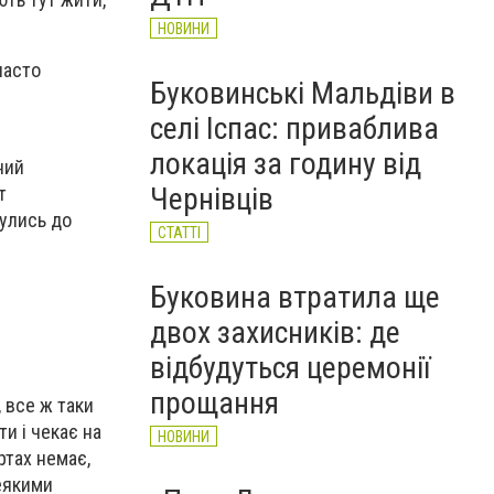
НОВИНИ
часто
Буковинські Мальдіви в
селі Іспас: приваблива
локація за годину від
ний
Чернівців
т
нулись до
СТАТТІ
Буковина втратила ще
двох захисників: де
відбудуться церемонії
прощання
 все ж таки
и і чекає на
НОВИНИ
ртах немає,
деякими