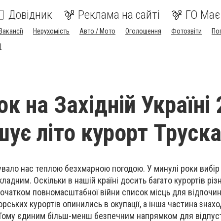
Довідник
Реклама на сайті
ГО Має
Вакансії
Нерухомість
Авто / Мото
Оголошення
Фотозвіти
По
I
к на Західній Україні 
шує літо курорт Труск
дувало нас теплою безхмарною погодою. У минулі роки вибір
ладним. Оскільки в нашій країні досить багато курортів різн
початком повномасштабної війни список місць для відпочи
рських курортів опинились в окупації, а інша частина знахо
 Тому єдиним більш-менш безпечним напрямком для відпус