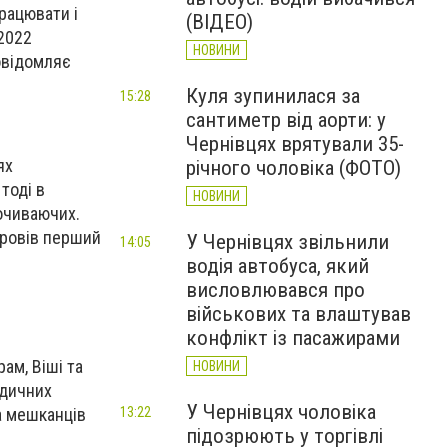
рацювати і
(ВІДЕО)
-2022
НОВИНИ
овідомляє
Куля зупинилася за
15:28
сантиметр від аорти: у
Чернівцях врятували 35-
ях
річного чоловіка (ФОТО)
тоді в
НОВИНИ
почиваючих.
провів перший
У Чернівцях звільнили
14:05
водія автобуса, який
висловлювався про
військових та влаштував
конфлікт із пасажирами
ам, Віші та
НОВИНИ
едичних
У Чернівцях чоловіка
на мешканців
13:22
підозрюють у торгівлі