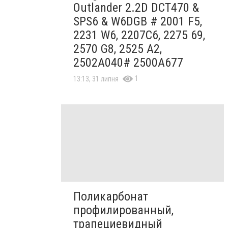
Outlander 2.2D DCT470 &
SPS6 & W6DGB # 2001 F5,
2231 W6, 2207C6, 2275 69,
2570 G8, 2525 A2,
2502A040# 2500A677
1
13:13, 31 липня
Поликарбонат
профилированный,
трапециевидный