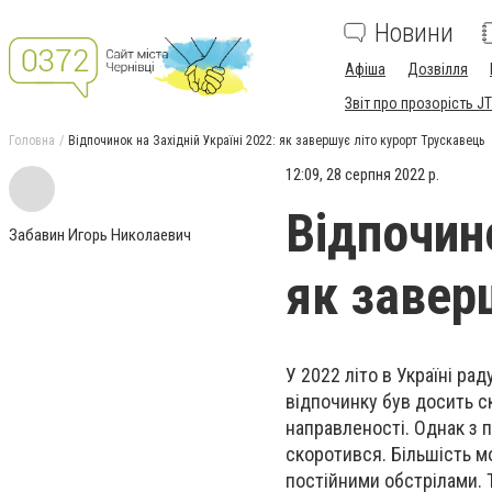
Новини
Афіша
Дозвілля
Звіт про прозорість JT
Головна
Відпочинок на Західній Україні 2022: як завершує літо курорт Трускавець
12:09, 28 серпня 2022 р.
Відпочино
Забавин Игорь Николаевич
як завер
У 2022 літо в Україні ра
відпочинку був досить ск
направленості. Однак з 
скоротився. Більшість мо
постійними обстрілами.