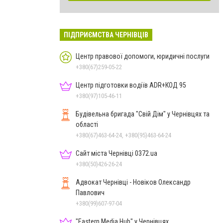
ПІДПРИЄМСТВА ЧЕРНІВЦІВ
Центр правової допомоги, юридичні послуги
+380(67)259-05-22
Центр підготовки водіїв ADR+КОД 95
+380(97)105-46-11
Будівельна бригада "Свій Дім" у Чернівцях та
області
+380(67)463-64-24, +380(95)463-64-24
Сайт міста Чернівці 0372.ua
+380(50)426-26-24
Адвокат Чернівці - Новіков Олександр
Павлович
+380(99)607-97-04
"Eastern Media Hub" у Чернівцях