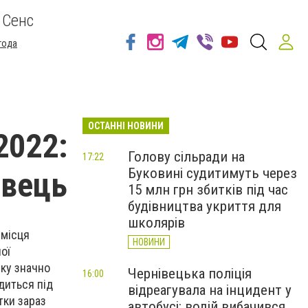
 Сенс
года
ОСТАННІ НОВИНИ
2022:
Голову сільради на
17:22
Буковині судитимуть через
авець
15 млн грн збитків під час
будівництва укриття для
школярів
 місця
НОВИНИ
ої
нку значно
Чернівецька поліція
16:00
диться під
відреагувала на інцидент у
тки зараз
автобусі: водій вибачився