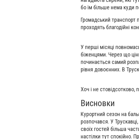
бо їм більше нема куди п
Громадський транспорт п
проходять благодійні ко
У перші місяці повнома
біженцями. Через що ціни
починається самий розпа
рівня довоєнних. В Трус
Хоч і не стовідсотково, п
Висновки
Курортний сезон на бальн
розпочався. У Трускавці,
своїх гостей більша част
настілки тут спокійно. 