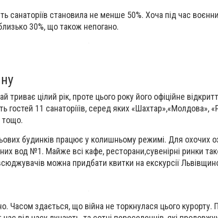
ь санаторіїв становила не менше 50%. Хоча під час воєнних
близько 30%, що також непогано.
йну
ай триває цілий рік, проте цього року його офіційне відкрит
ь гостей 11 санаторіїів, серед яких «Шахтар»,«Молдова», «
 тощо.
стьових будинків працює у колишньому режимі. Для охочих 
них вод №1. Майже всі кафе, ресторани,сувенірні ринки та
всюджувачів можна придбати квитки на екскурсії Львівщин
но. Часом здається, що війна не торкнулася цього курорту. 
т час від часу лунають, та сотні переселенців, які продовжу