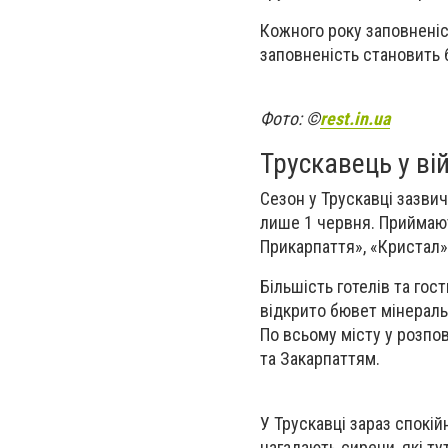
Кожного року заповненіст
заповненість становить 
Фото: ©
rest.in.ua
Трускавець у ві
Сезон у Трускавці зазвич
лише 1 червня. Приймают
Прикарпаття», «Кристал»
Більшість готелів та го
відкрито бювет мінераль
По всьому місту у розпо
та Закарпаттям.
У Трускавці зараз спокій
нагадають сирени, які ту