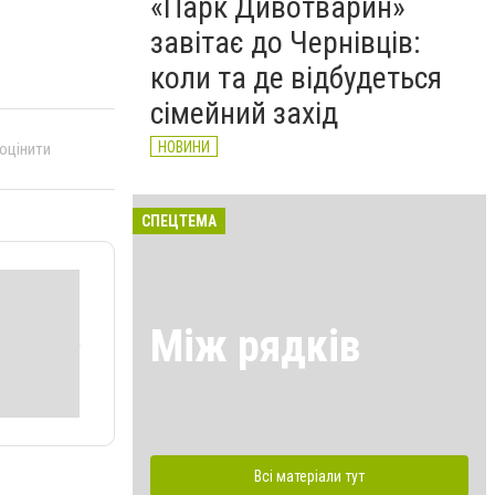
«Парк Дивотварин»
завітає до Чернівців:
коли та де відбудеться
сімейний захід
НОВИНИ
 оцінити
СПЕЦТЕМА
Між рядків
Всі матеріали тут