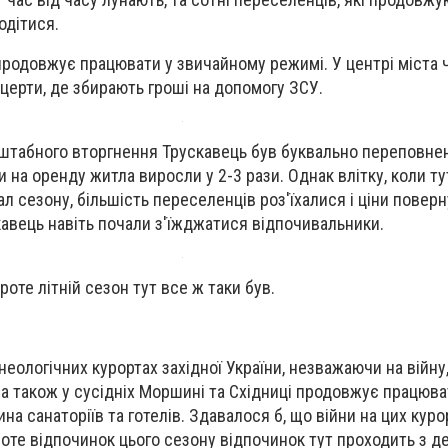
одітися.
родовжує працювати у звичайному режимі. У центрі міста 
нцерти, де збирають гроші на допомогу ЗСУ.
сштабного вторгнення Трускавець був буквально переповне
 на оренду житла виросли у 2-3 рази. Однак влітку, коли ту
л сезону, більшість переселенців роз'їхалися і ціни повер
кавець навіть почали з'їжджатися відпочивальники.
роте літній сезон тут все ж таки був.
еологічних курортах західної України, незважаючи на війну,
 а також у сусідніх Моршині та Східниці продовжує працюват
ина санаторіїв та готелів. Здавалося б, що війни на цих куро
Проте відпочинок цього сезону відпочинок тут проходить з 