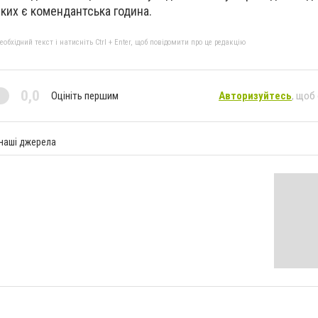
ких є комендантська година.
бхідний текст і натисніть Ctrl + Enter, щоб повідомити про це редакцію
0,0
Оцініть першим
Авторизуйтесь
, щоб
 наші джерела