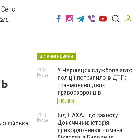
 Сенс
года
ОСТАННІ НОВИНИ
У Чернівцях службове авто
17:54
Вчора
поліції потрапило в ДТП:
ть
травмовано двох
правоохоронців
НОВИНИ
Від ЦАХАЛ до захисту
17:19
Вчора
Донеччини: історія
кі війська
прикордонника Романа
Віхляєва з Буковини