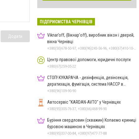
ПІДПРИЄМСТВА ЧЕРНІВЦІВ
Viknar’off, (Вікнар’off), виробник вікон і дверей,
Додати
вікна Чернівці
+380(50)678-50-97, +380(96)243-56-96, +380(67)410-10-74, +380(50)410-10-78
Центр правової допомоги, юридичні послуги
+380(67)259-05-22
СТОП! КУКАРАЧА - дезінфекція, дезінсекція,
дератизація, фумігація, система HACCP в
Чернівцях
+380(96)109-90-90
Автосервіс "KARDAN-AVTO" у Чернівцях
+380(95)305-76-37, +380(66)468-99-90
Буріння свердловин (скважин) Копаємо криниці
буровою машиною в Чернівцях
+380(95)337-00-84, +380(97)477-77-88