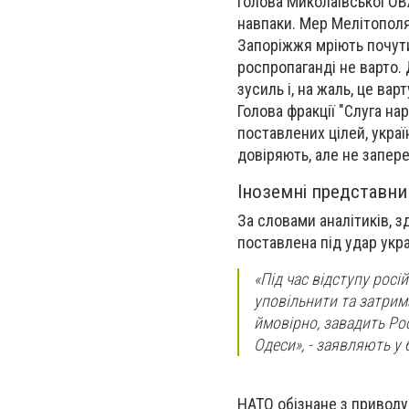
Голова Миколаївської О
навпаки. Мер Мелітопол
Запоріжжя мріють почути 
роспропаганді не варто. 
зусиль і, на жаль, це вар
Голова фракції "Слуга на
поставлених цілей, украї
довіряють, але не запер
Іноземні представни
За словами аналітиків, з
поставлена під удар укр
«Під час відступу росій
уповільнити та затрим
ймовірно, завадить Ро
Одеси», - заявляють у 
НАТО обізнане з приводу