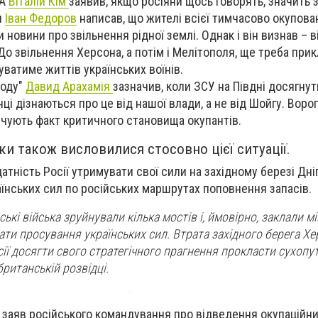
ВА
Віталій Кім
заявив, якщо росіяни щось говорять, значить 
я
Іван Федоров
написав, що жителі всієї тимчасово окупова
новини про звільнення рідної землі. Однак і він визнав – в
До звільнення Херсона, а потім і Мелітополя, ще треба прик
туватиме життів українських воїнів.
роду"
Давид Арахамія
зазначив, коли ЗСУ на Півдні досягнут
нці дізнаються про це від нашої влади, а не від Шойгу. Ворог
ечують факт критичного становища окупантів.
ки також висловилися стосовно цієї ситуації.
датність Росії утримувати свої сили на західному березі Дні
аїнських сил по російських маршрутах поповнення запасів.
ські війська зруйнували кілька мостів і, ймовірно, заклали м
ати просування українських сил. Втрата західного берега Хе
сії досягти свого стратегічного прагнення прокласти сухопу
британській розвідці.
 заяв російського командування про відведення окупаційни