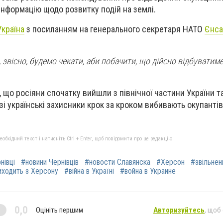
інформацію щодо розвитку подій на землі.
країна
з посиланням на генерального секретаря НАТО
Єнса
, звісно, будемо чекати, аби побачити, що дійсно відбуватим
, що росіяни спочатку вийшли з північної частини України т
азі українські захисники крок за кроком вибивають окупантів
бхідний текст і натисніть Ctrl + Enter, щоб повідомити про це редакцію
нівці
#новини Чернівців
#новости Славянска
#Херсон
#звільнен
иходить з Херсону
#війна в Україні
#война в Украине
0,0
Оцініть першим
Авторизуйтесь
, щоб