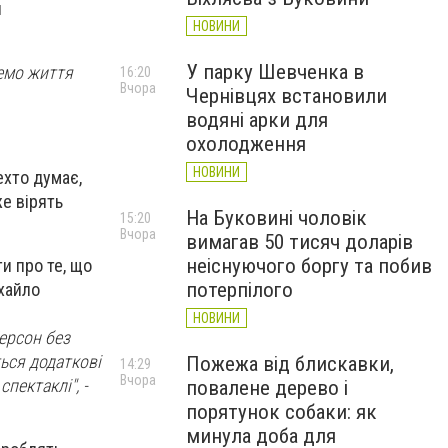
н
НОВИНИ
У парку Шевченка в
жемо життя
16:20
Вчора
Чернівцях встановили
водяні арки для
охолодження
НОВИНИ
дехто думає,
же вірять
На Буковині чоловік
15:20
Вчора
вимагав 50 тисяч доларів
неіснуючого боргу та побив
и про те, що
потерпілого
хайло
НОВИНИ
Херсон без
ться додаткові
Пожежа від блискавки,
14:29
Вчора
пектаклі", -
повалене дерево і
порятунок собаки: як
минула доба для