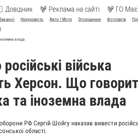
Довідник
Реклама на сайті
ГО Має
Вакансії
Нерухомість
Авто / Мото
Оголошення
Фотозвіти
По
I
 іноземна влада
 російські війська
ь Херсон. Що говори
ка та іноземна влада
 оборони РФ Сергій Шойгу наказав вивести російсь
сонської області.