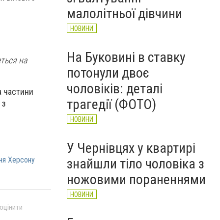
НОВИНИ
малолітньої дівчини
НОВИНИ
На Буковині в ставку
еться на
потонули двоє
чоловіків: деталі
а частини
трагедії (ФОТО)
 з
НОВИНИ
У Чернівцях у квартирі
ня Херсону
знайшли тіло чоловіка з
ножовими пораненнями
НОВИНИ
 оцінити