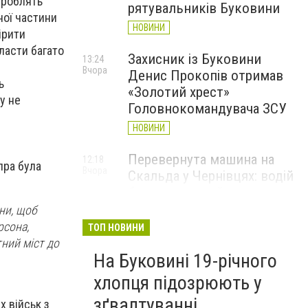
зроблять
рятувальників Буковини
ної частини
НОВИНИ
ірити
ласти багато
Захисник із Буковини
13:24
Вчора
Денис Прокопів отримав
ь
«Золотий хрест»
у не
Головнокомандувача ЗСУ
НОВИНИ
Перевернута машина на
12:18
пра була
Вчора
Скальда у Чернівцях: водій
був нетверезий
іни, щоб
НОВИНИ
рсона,
ТОП НОВИНИ
6 серпня у Чернівцях
тний міст до
11:19
Вчора
На Буковині 19-річного
зафіксували новий
історичний температурний
хлопця підозрюють у
максимум
зґвалтуванні
х військ з