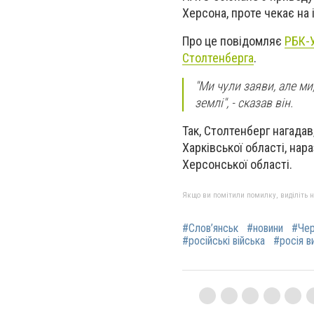
Херсона, проте чекає на 
Про це повідомляє
РБК-У
Столтенберга
.
"Ми чули заяви, але ми
землі", - сказав він.
Так, Столтенберг нагадав
Харківської області, нар
Херсонської області.
Якщо ви помітили помилку, виділіть нео
#Слов’янськ
#новини
#Чер
#російські війська
#росія в