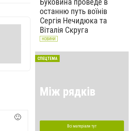
Буковина проведе в
останню путь воїнів
Сергія Нечидюка та
Віталія Скруга
НОВИНИ
СПЕЦТЕМА
Між рядків
🙂
Всі матеріали тут