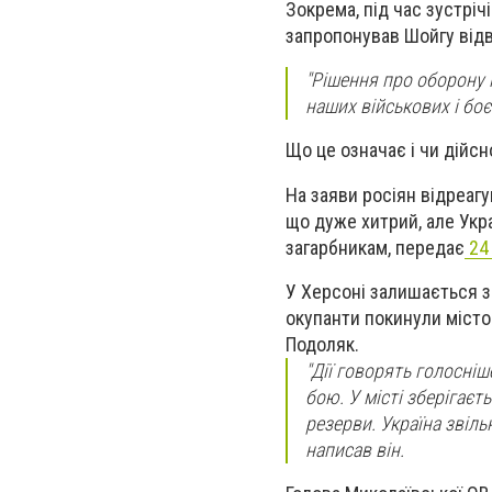
Зокрема, під час зустріч
запропонував Шойгу відве
"Рішення про оборону 
наших військових і боє
Що це означає і чи дійсн
На заяви росіян відреаг
що дуже хитрий, але Укра
загарбникам, передає
24 
У Херсоні залишається з
окупанти покинули місто
Подоляк.
"Дії говорять голосніш
бою. У місті зберігаєт
резерви. Україна звільн
написав він.