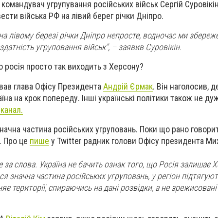
і командувач угрупування російських військ Сергій Суровікі
сти війська РФ на лівий берег річки Дніпро.
на лівому березі річки Дніпро непросте, водночас ми збере
здатність угруповання військ", – заявив Суровікін.
о росія просто так виходить з Херсону?
ував глава Офісу Президента
Андрій Єрмак
. Він наголосив, 
їна на крок попереду. Інші українські політики також не ду
канал.
начна частина російських угруповань. Поки що рано говорит
. Про це
пише
у Twitter радник голови Офісу президента Ми
е за слова. Україна не бачить ознак того, що Росія залишає 
ься значна частина російських угруповань, у регіон підтягую
яє території, спираючись на дані розвідки, а не зрежисовані с