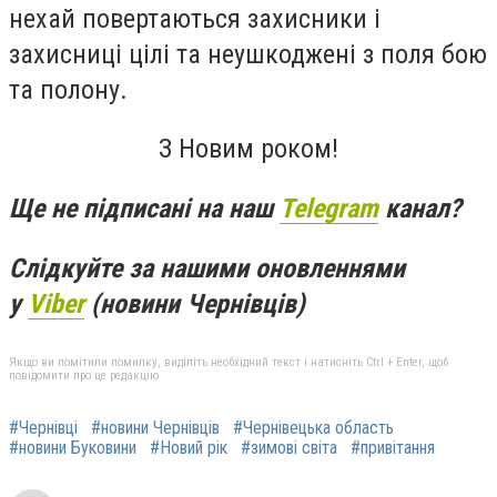
нехай повертаються захисники і
захисниці цілі та неушкоджені з поля бою
та полону.
З Новим роком!
Ще не підписані на наш
Telegram
канал?
Слідкуйте за нашими оновленнями
у
Viber
(новини Чернівців)
Якщо ви помітили помилку, виділіть необхідний текст і натисніть Ctrl + Enter, щоб
повідомити про це редакцію
#Чернівці
#новини Чернівців
#Чернівецька область
#новини Буковини
#Новий рік
#зимові світа
#привітання