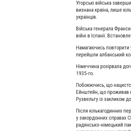
Угорські війська
заверши
визнана
країна
, лише кіл
українців.
Війська генерала Франси
війні в Іспанії
. Встановле
Намагаючись повторити ус
перейшли албанський кор
Німеччина розірвала дог
1935-го.
Побоюючись, що нацистсь
Ейнштейн
, що проживав 
Рузвельту
із закликом до
Після кількагодинних пер
у закордонних справах 
радянсько-німецький па