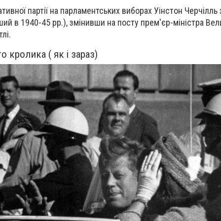
тивної партії на парламентських виборах Уінстон Черчілль
ший в 1940-45 рр.), змінивши на посту прем'єр-міністра Вел
лі.
го кролика ( як і зараз)