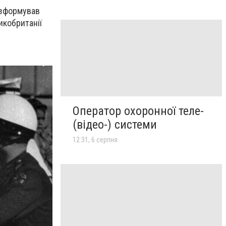
 зформував
икобританії
Оператор охоронної теле-
(відео-) системи
12:31, 6 серпня