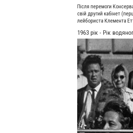
Після перемоги Консерва
свій другий кабінет (пер
лейбориста Клемента Етт
1963 рік - Рік водяно