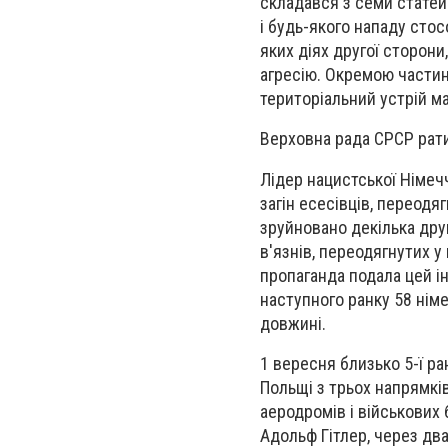
складався з семи статей
і будь-якого нападу стос
яких діях другої сторони
агресію. Окремою части
територіальний устрій м
Верховна рада СРСР рат
Лідер нацистської Німеч
загін есесівців, переодя
зруйновано декілька дру
в'язнів, переодягнутих у
пропаганда подала цей і
наступного ранку 58 нім
довжині.
1 вересня близько 5-ї ра
Польщі
з трьох напрямкі
аеродромів і військових 
Адольф Гітлер, через два