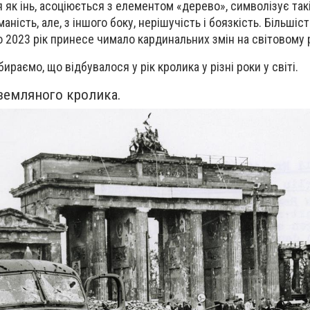
як інь, асоціюється з елементом «дерево», символізує такі 
аність, але, з іншого боку, нерішучість і боязкість. Більшіс
 2023 рік принесе чимало кардинальних змін на світовому р
ираємо, що відбувалося у рік кролика у різні роки у світі.
 земляного кролика.