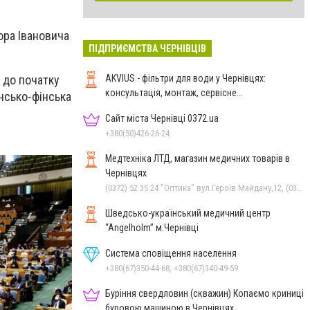
гора Івановича
ПІДПРИЄМСТВА ЧЕРНІВЦІВ
AKVIUS - фільтри для води у Чернівцях:
 до початку
консультація, монтаж, сервісне
нсько-фінська
обслуговування
Сайт міста Чернівці 0372.ua
+380(50)426-26-24
Медтехніка ЛТД, магазин медичних товарів в
Чернівцях
(0372) 52 35 24 "Оптика" вул.Героїв Майдану,12, (0372) 52 01 48 "Оптика" вул. Головна,29, (0372) 52 54 50 "Медтехніка" вул.Головна,16, (050) 399 21 11 торговий зал по вул.Героїв Майдану, (0372) 55-56-16
Шведсько-український медичний центр
“Angelholm” м.Чернівці
Система сповіщення населення
+380(67)350-44-68, +380(67)340-49-59
Буріння свердловин (скважин) Копаємо криниці
буровою машиною в Чернівцях