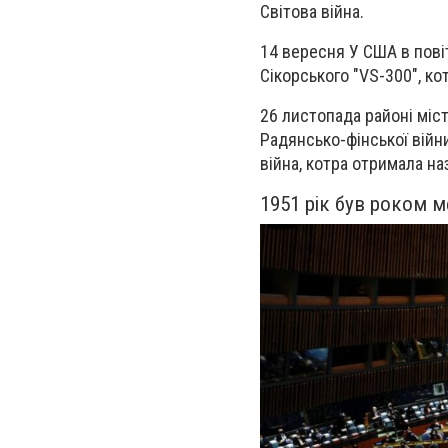
Світова війна
.
14 вересня У США в пові
Сікорського
"VS-300", ко
26 листопада районі міс
Радянсько-фінської війн
війна
, котра отримала на
1951 рік був роком 