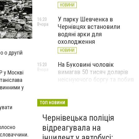
НОВИНИ
У парку Шевченка в
16:20
Вчора
Чернівцях встановили
водяні арки для
охолодження
НОВИНИ
о о другій
На Буковині чоловік
15:20
Вчора
вимагав 50 тисяч доларів
Р у Москві
неіснуючого боргу та побив
таніслава
потерпілого
і винними у
НОВИНИ
ТОП НОВИНИ
вувати
Пожежа від блискавки,
14:29
Вчора
Чернівецька поліція
повалене дерево і
порятунок собаки: як
відреагувала на
голосно
минула доба для
ословаччини.
інцидент у автобусі: