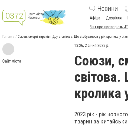
Новини
Афіша
Дозвілля
Звіт про прозорість JT
Головна
Союзи, смерті тиранів і Друга світова. Що відбувалося у рік кролика у різн
13:26, 2 січня 2023 р.
Союзи, см
Сайт міста
світова. 
кролика у
2023 рік - рік чорно
тварин за китайськ