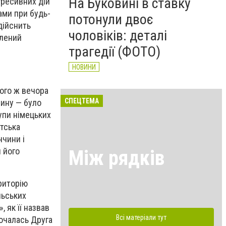
На Буковині в ставку
гресивних дій
вами при будь-
потонули двоє
дійснить
чоловіків: деталі
влений
трагедії (ФОТО)
НОВИНИ
ього ж вечора
СПЕЦТЕМА
чину — було
упи німецьких
стська
ччини і
 його
Між рядків
риторію
льських
 як її назвав
Всі матеріали тут
Почалась
Друга