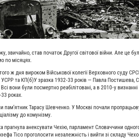
у, звичайно, став початок Другої світової війни. Але це бул
мо по місяцях.
ого ж дня вироком Військової колегії Верховного суду СРС
УСРР та КП(б)У зразка 1932-33 років — Павла Постишева, С
 Всі вони були посмертно реабілітовані, а в 2010-у визнанн
-33 роках.
или пам’ятник Тарасу Шевченко. У Москві почали пропрацьо
ціалізму до комунізму.
ка прагнула анексувати Чехію, парламент Словаччини одно
озефа Тісо
проголосити незалежність
і вийти зі складу Чех