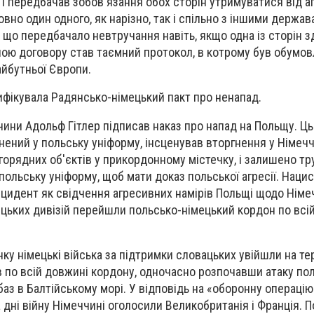
 і передбачав зобов'язання обох сторін утримуватися від а
овно один одного, як нарізно, так і спільно з іншими держа
, що передбачало невтручання навіть, якщо одна із сторін з
ною договору став таємний протокол, в котрому був обумо
айбутньої Європи.
ифікувала
Радянсько-німецький пакт про ненапад
.
чини Адольф Гітлер підписав наказ про напад на Польщу. Ц
гнений у польську уніформу, інсценував вторгнення у Німеч
горядних об'єктів у прикордонному містечку, і залишено тр
 польську уніформу, щоб мати доказ польської агресії. Наци
нцидент як свідчення агресивних намірів Польщі щодо Німе
ецьких дивізій перейшли польсько-німецький кордон по всій
нку німецькі війська за підтримки словацьких
увійшли на те
в по всій довжині кордону, одночасно розпочавши атаку по
баз в Балтійському морі. У відповідь на «оборонну операцію»,
 дні війну Німеччині оголосили Великобританія і Франція. 