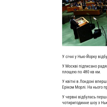
У січні у Нью-Йорку відб
У Москві
підписано радя
площею по 480 кв км.
У квітні в Лондоні впер
Еріком Морлі. На нього п
У червні відбулась перш
чотиригодинне шоу з Нью