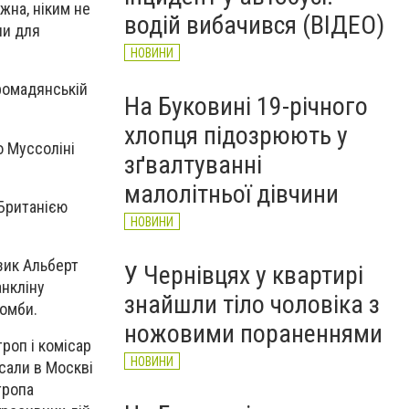
рятувальників Буковини
жна, ніким не
водій вибачився (ВІДЕО)
НОВИНИ
ни для
НОВИНИ
ромадянській
На Буковині 19-річного
хлопця підозрюють у
о Муссоліні
зґвалтуванні
малолітньої дівчини
 Британією
НОВИНИ
ізик
Альберт
У Чернівцях у квартирі
нкліну
знайшли тіло чоловіка з
бомби.
ножовими пораненнями
роп і комісар
НОВИНИ
сали в Москві
тропа