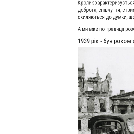
Кролик характеризується 
доброта, співчуття, стрим
схиляються до думки, що
А ми вже по традиції розб
1939 рік - був роком