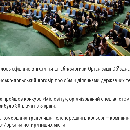
улось офіційне відкриття штаб-квартири Організації Об'єдн
нсько-польський договір
про обмін ділянками державних т
ше пройшов конкурс «
Міс світу
», організований спеціалістом
рибуло 30 дівчат з 5 країн.
а комерційна трансляція телепередачі в кольорі — компанія
-Йорка на чотири інших міста