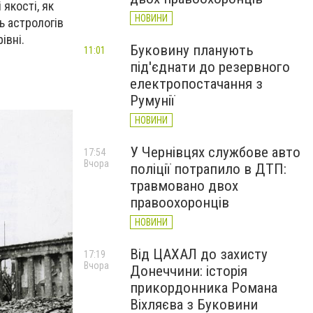
якості, як
НОВИНИ
ть астрологів
івні.
Буковину планують
11:01
під'єднати до резервного
електропостачання з
Румунії
НОВИНИ
У Чернівцях службове авто
17:54
Вчора
поліції потрапило в ДТП:
травмовано двох
правоохоронців
НОВИНИ
Від ЦАХАЛ до захисту
17:19
Вчора
Донеччини: історія
прикордонника Романа
Віхляєва з Буковини