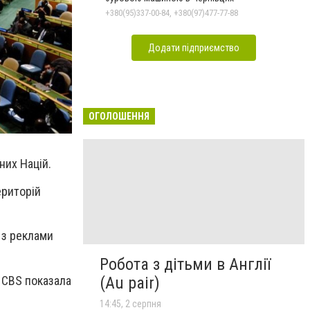
+380(95)337-00-84, +380(97)477-77-88
Додати підприємство
ОГОЛОШЕННЯ
аних Націй.
ериторій
 з реклами
Робота з дітьми в Англії
 CBS показала
(Au pair)
14:45, 2 серпня