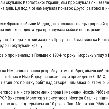
ли окупацію
Карпатської України, яка проіснувала як незале
ька днів. Ця подія ознаменувала початок Другої світової вій
ско Франко зайняли Мадрид, що поклало кінець трирічній
г
на військова диктатура проіснувала майже сорок років.
піх Гітлера, котрий захопив Прагу, італійські війська Беніт
дон і окупували країну.
овір про ненапад з Польщею 1934-го року і морську угоду з
ка Німеччина почала розробку атомної зброї, німецький ф
на той час в Нью-Йорку,
написав листа президенту США Фра
 негайного початку робіт над створенням власної атомної 
еговорів міністр іноземних справ Німеччини Йоахім Ріббент
СРСР Вячеслав Молотов у присутності
Йосифа Сталіна
підпи
кт про ненапад
терміном на 10 років.
Пакт Молотова-Ріббен