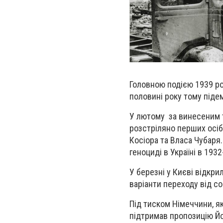
Головною подією 1939 рок
половині року тому піде
У лютому
за винесеним т
розстріляно
перших осіб 
Косіора та Власа Чубаря.
геноциді в Україні в 1932
У березні у Києві відкр
варіанти переходу від со
Під тиском Німеччини, я
підтримав пропозицію Й