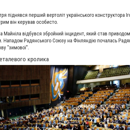
тря піднявся перший вертоліт українського конструктора
І
трим він керував особисто.
та Майніла відбувся збройний інцидент, який став приводом
и
. Нападом Радянського Союзу на
Фінляндію
почалась
Радя
зву "зимової".
металевого кролика