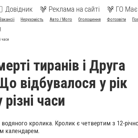
Довідник
Реклама на сайті
ГО Має
Вакансії
Нерухомість
Авто / Мото
Оголошення
Фотозвіти
По
I
і часи
ерті тиранів і Друга
Що відбувалося у рік
 різні часи
го водяного кролика.
Кролик є четвертим з 12-річн
им календарем.