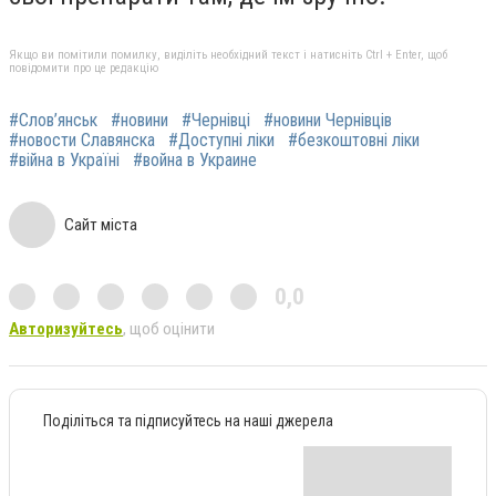
Якщо ви помітили помилку, виділіть необхідний текст і натисніть Ctrl + Enter, щоб
повідомити про це редакцію
#Слов’янськ
#новини
#Чернівці
#новини Чернівців
#новости Славянска
#Доступні ліки
#безкоштовні ліки
#війна в Україні
#война в Украине
Сайт міста
0,0
Авторизуйтесь
, щоб оцінити
Поділіться та підписуйтесь на наші джерела