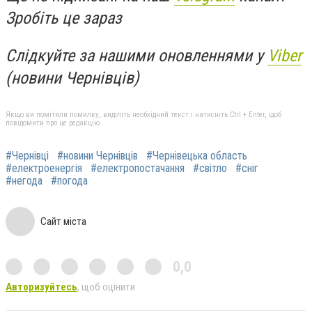
Зробіть це зараз
Слідкуйте за нашими оновленнями у
Viber
(новини Чернівців)
Якщо ви помітили помилку, виділіть необхідний текст і натисніть Ctrl + Enter, щоб
повідомити про це редакцію
#Чернівці
#новини Чернівців
#Чернівецька область
#електроенергія
#електропостачання
#світло
#сніг
#негода
#погода
Сайт міста
0,0
Авторизуйтесь
, щоб оцінити