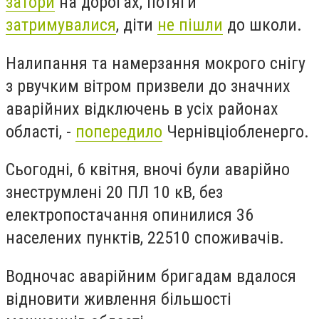
затори
на дорогах, потяги
затримувалися
, діти
не пішли
до школи.
Налипання та намерзання мокрого снігу
з рвучким вітром призвели до значних
аварійних відключень в усіх районах
області, -
попередило
Чернівціобленерго.
Сьогодні, 6 квітня, вночі були аварійно
знеструмлені 20 ПЛ 10 кВ, без
електропостачання опинилися 36
населених пунктів, 22510 споживачів.
Водночас аварійним бригадам вдалося
відновити живлення більшості