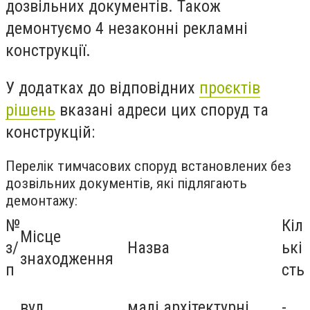
дозвільних документів. Також
демонтуємо 4 незаконні рекламні
конструкції.
У додатках до відповідних
проєктів
рішень
вказані адреси цих споруд та
конструкцій:
Перелік тимчасових споруд встановлених без
дозвільних документів, які підлягають
демонтажу:
№
Кіл
Місце
з/
Назва
ькі
знаходження
п
сть
вул.
малі архітектурні
-