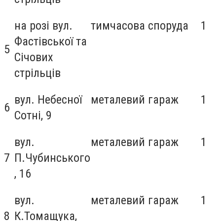
на розі вул.
тимчасова споруда
1
Фастівської та
5
Січових
стрільців
вул. Небесної
металевий гараж
1
6
Сотні, 9
вул.
металевий гараж
1
7
П.Чубинського
, 16
вул.
металевий гараж
1
8
К.Томащука,