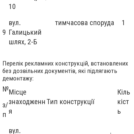
10
вул.
тимчасова споруда
1
9
Галицький
шлях, 2-Б
Перелік рекламних конструкцій, встановлених
без дозвільних документів, які підлягають
демонтажу:
№
Місце
Кіль
знаходженн
Тип конструкції
кіст
з/
я
ь
п
вул.