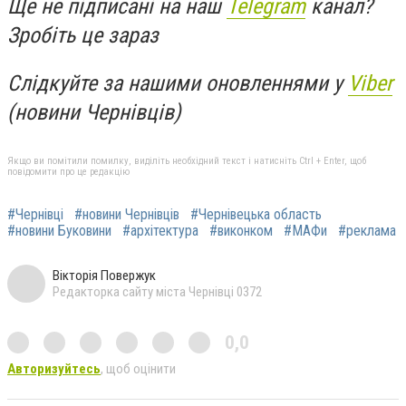
Ще не підписані на наш
Telegram
канал?
Зробіть це зараз
Слідкуйте за нашими оновленнями у
Viber
(новини Чернівців)
Якщо ви помітили помилку, виділіть необхідний текст і натисніть Ctrl + Enter, щоб
повідомити про це редакцію
#Чернівці
#новини Чернівців
#Чернівецька область
#новини Буковини
#архітектура
#виконком
#МАФи
#реклама
Вікторія Повержук
Редакторка сайту міста Чернівці 0372
0,0
Авторизуйтесь
, щоб оцінити