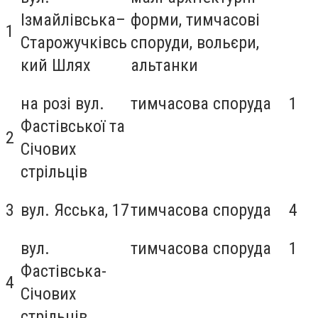
Ізмайлівська–
форми, тимчасові
1
Старожучківсь
споруди, вольєри,
кий Шлях
альтанки
на розі вул.
тимчасова споруда
1
Фастівської та
2
Січових
стрільців
3
вул. Ясська, 17
тимчасова споруда
4
вул.
тимчасова споруда
1
Фастівська-
4
Січових
стрільців