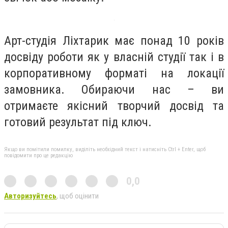
Арт-студія Ліхтарик має понад 10 років
досвіду роботи як у власній студії так і в
корпоративному форматі на локації
замовника. Обираючи нас – ви
отримаєте якісний творчий досвід та
готовий результат під ключ.
Якщо ви помітили помилку, виділіть необхідний текст і натисніть Ctrl + Enter, щоб
повідомити про це редакцію
0,0
Авторизуйтесь
, щоб оцінити