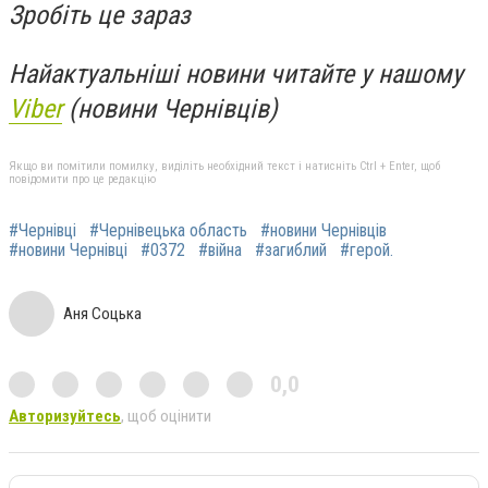
Зробіть це зараз
Найактуальніші новини читайте у нашому
Viber
(новини Чернівців)
Якщо ви помітили помилку, виділіть необхідний текст і натисніть Ctrl + Enter, щоб
повідомити про це редакцію
#Чернівці
#Чернівецька область
#новини Чернівців
#новини Чернівці
#0372
#війна
#загиблий
#герой.
Аня Соцька
0,0
Авторизуйтесь
, щоб оцінити