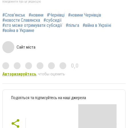
повідомити про це редакцію
#Слов’янськ
#новини
#Чернівці
#новини Чернівців
#новости Славянска
#субсидії
#хто може отримувати субсидії
#пільга
#війна в Україні
#война в Украине
Сайт міста
0,0
Авторизируйтесь
, чтобы оценить
Поділіться та підписуйтесь на наші джерела