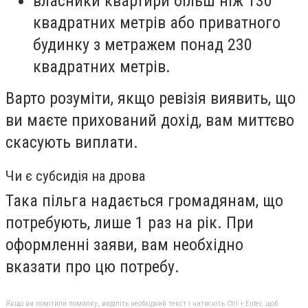
власники квартири більш ніж 130
квадратних метрів або приватного
будинку з метражем понад 230
квадратних метрів.
Варто розуміти, якщо ревізія виявить, що
ви маєте прихований дохід, вам миттєво
скасують виплати.
Чи є субсидія на дрова
Така пільга надається громадянам, що
потребують, лише 1 раз на рік. При
оформленні заяви, вам необхідно
вказати про цю потребу.
Якщо ви помітили помилку, виділіть необхідний текст і натисніть Ctrl + Enter, щоб